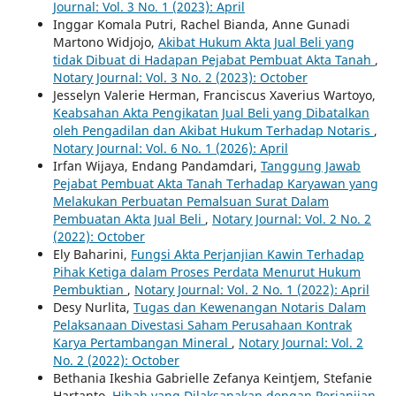
Journal: Vol. 3 No. 1 (2023): April
Inggar Komala Putri, Rachel Bianda, Anne Gunadi
Martono Widjojo,
Akibat Hukum Akta Jual Beli yang
tidak Dibuat di Hadapan Pejabat Pembuat Akta Tanah
,
Notary Journal: Vol. 3 No. 2 (2023): October
Jesselyn Valerie Herman, Franciscus Xaverius Wartoyo,
Keabsahan Akta Pengikatan Jual Beli yang Dibatalkan
oleh Pengadilan dan Akibat Hukum Terhadap Notaris
,
Notary Journal: Vol. 6 No. 1 (2026): April
Irfan Wijaya, Endang Pandamdari,
Tanggung Jawab
Pejabat Pembuat Akta Tanah Terhadap Karyawan yang
Melakukan Perbuatan Pemalsuan Surat Dalam
Pembuatan Akta Jual Beli
,
Notary Journal: Vol. 2 No. 2
(2022): October
Ely Baharini,
Fungsi Akta Perjanjian Kawin Terhadap
Pihak Ketiga dalam Proses Perdata Menurut Hukum
Pembuktian
,
Notary Journal: Vol. 2 No. 1 (2022): April
Desy Nurlita,
Tugas dan Kewenangan Notaris Dalam
Pelaksanaan Divestasi Saham Perusahaan Kontrak
Karya Pertambangan Mineral
,
Notary Journal: Vol. 2
No. 2 (2022): October
Bethania Ikeshia Gabrielle Zefanya Keintjem, Stefanie
Hartanto,
Hibah yang Dilaksanakan dengan Perjanjian