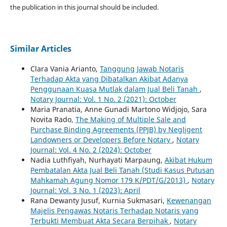
the publication in this journal should be included.
Similar Articles
Clara Vania Arianto,
Tanggung Jawab Notaris
Terhadap Akta yang Dibatalkan Akibat Adanya
Penggunaan Kuasa Mutlak dalam Jual Beli Tanah
,
Notary Journal: Vol. 1 No. 2 (2021): October
Maria Pranatia, Anne Gunadi Martono Widjojo, Sara
Novita Rado,
The Making of Multiple Sale and
Purchase Binding Agreements (PPJB) by Negligent
Landowners or Developers Before Notary
,
Notary
Journal: Vol. 4 No. 2 (2024): October
Nadia Luthfiyah, Nurhayati Marpaung,
Akibat Hukum
Pembatalan Akta Jual Beli Tanah (Studi Kasus Putusan
Mahkamah Agung Nomor 179 K/PDT/G/2013)
,
Notary
Journal: Vol. 3 No. 1 (2023): April
Rana Dewanty Jusuf, Kurnia Sukmasari,
Kewenangan
Majelis Pengawas Notaris Terhadap Notaris yang
Terbukti Membuat Akta Secara Berpihak
,
Notary