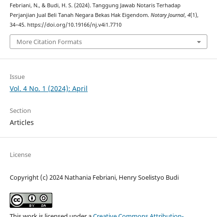
Febriani, N., & Budi, H. S. (2024). Tanggung Jawab Notaris Terhadap
Perjanjian Jual Beli Tanah Negara Bekas Hak Eigendom.
Notary Journal
,
4
(1),
34–45. https://doi.org/10.19166/nj.v4i1.7710
More Citation Formats
Issue
Vol. 4 No. 1 (2024): April
Section
Articles
License
Copyright (c) 2024 Nathania Febriani, Henry Soelistyo Budi
This work is licensed under a
Creative Commons Attribution-