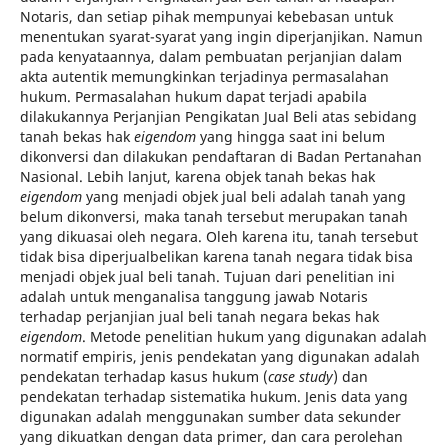
Notaris, dan setiap pihak mempunyai kebebasan untuk
menentukan syarat-syarat yang ingin diperjanjikan. Namun
pada kenyataannya, dalam pembuatan perjanjian dalam
akta autentik memungkinkan terjadinya permasalahan
hukum. Permasalahan hukum dapat terjadi apabila
dilakukannya Perjanjian Pengikatan Jual Beli atas sebidang
tanah bekas hak
eigendom
yang hingga saat ini belum
dikonversi dan dilakukan pendaftaran di Badan Pertanahan
Nasional. Lebih lanjut, karena objek tanah bekas hak
eigendom
yang menjadi objek jual beli adalah tanah yang
belum dikonversi, maka tanah tersebut merupakan tanah
yang dikuasai oleh negara. Oleh karena itu, tanah tersebut
tidak bisa diperjualbelikan karena tanah negara tidak bisa
menjadi objek jual beli tanah. Tujuan dari penelitian ini
adalah untuk menganalisa tanggung jawab Notaris
terhadap perjanjian jual beli tanah negara bekas hak
eigendom
. Metode penelitian hukum yang digunakan adalah
normatif empiris, jenis pendekatan yang digunakan adalah
pendekatan terhadap kasus hukum (
case study
) dan
pendekatan terhadap sistematika hukum. Jenis data yang
digunakan adalah menggunakan sumber data sekunder
yang dikuatkan dengan data primer, dan cara perolehan