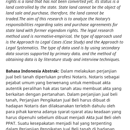
rights is a land that has not been converted yet, its status is a
land controlled by the state. State land cannot be the object of
land sale and purchase, therefore, the land cannot be
traded.
The aim of this research is to analyze the Notary's
responsibilities regarding sales and purchase agreements for
state land with former eigendom rights. The legal research
method used is normative-empirical, the type of approach used
is the Approach to Legal Cases (Case Study) and the Approach to
Legal Systematics. The type of data used is by using secondary
data sources supported by primary data, and the method of
obtaining data is by literature study and interview techniques.
Bahasa Indonesia Abstrak:
Dalam melakukan perjanjian
jual beli tanah diperlukan profesi Notaris. Notaris sebagai
pejabat umum yang berwenang untuk membuat akta
autentik peralihan hak atas tanah atau membuat akta yang
berkaitan dengan pertanahan. Dalam perjanjian jual beli
tanah, Perjanjian Pengikatan Jual Beli harus dibuat di
hadapan Notaris dan dilaksanakan terlebih dahulu oleh
para pihak karena adanya syarat-syarat atau keadaan yang
harus dipenuhi sebelum dibuat menjadi Akta Jual Beli oleh
PPAT. Suatu kesepakatan menjadi hal yang terpenting
dalam Perjanjian Pengikatan Jual Beli tanah di hadapan