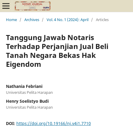
Home
/
Archives
/
Vol. 4 No. 1 (2024): April
/
Articles
Tanggung Jawab Notaris
Terhadap Perjanjian Jual Beli
Tanah Negara Bekas Hak
Eigendom
Nathania Febriani
Universitas Pelita Harapan
Henry Soelistyo Budi
Universitas Pelita Harapan
DOI:
https://doi.org/10.19166/nj.v4i1.7710