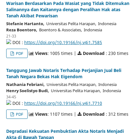
Warisan Berdasarkan Pada Wasiat yang Tidak Ditemukan
Salinannya dan Kaitannya dengan Peralihan Hak atas
Tanah Akibat Pewarisan
Stefanie Hartanto,
Universitas Pelita Harapan, Indonesia
Reza Boentoro,
Boentoro & Associates, Indonesia
21-33
DOI :
https://doi.org/10.19166/nj.v4i1.7585
Views
: 1005 times |
Download
: 230 times
PDF
Tanggung Jawab Notaris Terhadap Perjanjian Jual Beli
Tanah Negara Bekas Hak Eigendom
Nathania Febriani,
Universitas Pelita Harapan, Indonesia
Henry Soelistyo Budi,
Universitas Pelita Harapan, Indonesia
34-45
DOI :
https://doi.org/10.19166/nj.v4i1.7710
Views
: 1107 times |
Download
: 312 times
PDF
Degradasi Kekuatan Pembuktian Akta Notaris Menjadi
Akta di Bawah Tangan