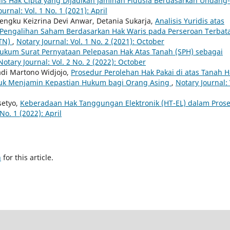
idis Hak Cipta yang Dijadikan Jaminan Fidusia Berdasarkan Undang-
urnal: Vol. 1 No. 1 (2021): April
engku Keizrina Devi Anwar, Detania Sukarja,
Analisis Yuridis atas
engalihan Saham Berdasarkan Hak Waris pada Perseroan Terbat
BTN)
,
Notary Journal: Vol. 1 No. 2 (2021): October
kum Surat Pernyataan Pelepasan Hak Atas Tanah (SPH) sebagai
Notary Journal: Vol. 2 No. 2 (2022): October
adi Martono Widjojo,
Prosedur Perolehan Hak Pakai di atas Tanah H
tuk Menjamin Kepastian Hukum bagi Orang Asing
,
Notary Journal: 
setyo,
Keberadaan Hak Tanggungan Elektronik (HT-EL) dalam Pros
No. 1 (2022): April
h
for this article.