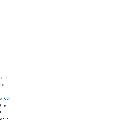
 the
the
a
e (
CC-
 the
e
ion in