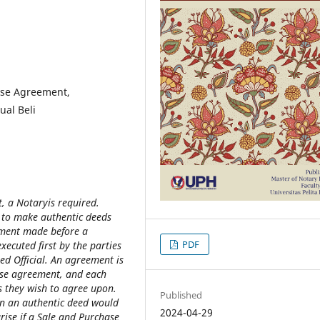
hase Agreement,
ual Beli
t, a Notary
is required.
y to make authentic deeds
ement
made before a
PDF
ecuted first by the parties
ed Official. An agreement is
ase agreement, and each
 they wish to agree upon.
Published
n an authentic deed would
2024-04-29
rise if a Sale and Purchase