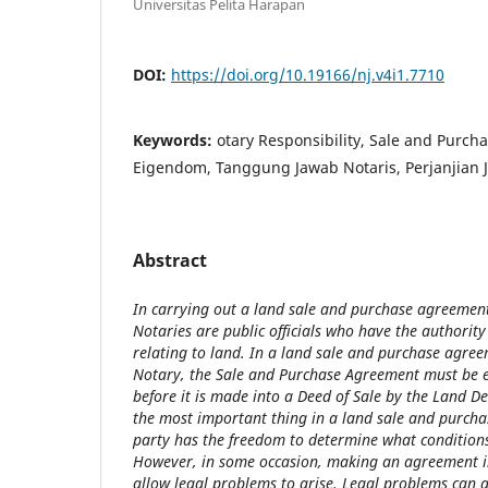
Universitas Pelita Harapan
DOI:
https://doi.org/10.19166/nj.v4i1.7710
Keywords:
otary Responsibility, Sale and Purc
Eigendom, Tanggung Jawab Notaris, Perjanjian J
Abstract
In carrying out a land sale and purchase agreemen
Notaries are public officials who have the authorit
relating to land. In a land sale and purchase agre
Notary
, the Sale and Purchase Agreement must be ex
before it is made into a Deed of Sale by the Land De
the most important thing in a land sale and purch
party has the freedom to determine what conditions
However, in some occasion, making an agreement i
allow legal problems to arise. Legal problems can a