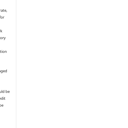
rate,
for
rk
tory
ation
aged
uld be
edit
 be