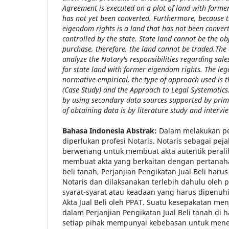
Agreement is executed on a plot of land with forme
has not yet been converted. Furthermore,
b
ecause t
eigendom rights is a land that has not been converte
controlled by the state. State land cannot be the ob
purchase, therefore, the land cannot be traded.
The 
analyze the Notary's responsibilities regarding sa
for state land with former eigendom rights. The leg
normative-empirical, the type of approach used is 
(Case Study) and the Approach to Legal Systematics.
by using secondary data sources supported by pri
of obtaining data is by literature study and intervi
Bahasa Indonesia Abstrak:
Dalam melakukan per
diperlukan profesi Notaris. Notaris sebagai pe
berwenang untuk membuat akta autentik perali
membuat akta yang berkaitan dengan pertanaha
beli tanah, Perjanjian Pengikatan Jual Beli haru
Notaris dan dilaksanakan terlebih dahulu oleh 
syarat-syarat atau keadaan yang harus dipenuh
Akta Jual Beli oleh PPAT. Suatu kesepakatan men
dalam Perjanjian Pengikatan Jual Beli tanah di 
setiap pihak mempunyai kebebasan untuk menen