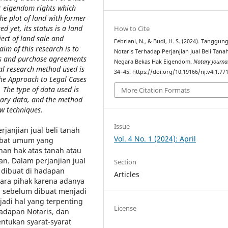
r eigendom rights which
he plot of land with former
d yet, its status is a land
How to Cite
ject of land sale and
Febriani, N., & Budi, H. S. (2024). Tanggun
aim of this research is to
Notaris Terhadap Perjanjian Jual Beli Tana
les and purchase agreements
Negara Bekas Hak Eigendom.
Notary Journa
al research method used is
34–45. https://doi.org/10.19166/nj.v4i1.77
the Approach to Legal Cases
 The type of data used is
More Citation Formats
mary data, and the method
ew techniques.
Issue
janjian jual beli tanah
Vol. 4 No. 1 (2024): April
jabat umum yang
han hak atas tanah atau
n. Dalam perjanjian jual
Section
s dibuat di hadapan
Articles
para pihak karena adanya
i sebelum dibuat menjadi
jadi hal yang terpenting
License
hadapan Notaris, dan
tukan syarat-syarat