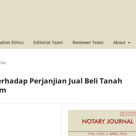
ation Ethics
Editorial Team
Reviewer Team
About
cles
rhadap Perjanjian Jual Beli Tanah
om