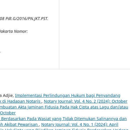
608
Pdt.G/2016/PN.JKT.PST
.
 Jakarta Nomor:
.
a Adjie,
Implementasi Perlindungan Hukum bagi Penyandang
k di Hadapan Notaris
,
Notary Journal: Vol. 4 No. 2 (2024): October
mbuatan Akta Jaminan Fidusia Pada Hak Cipta atas Lagu dan/atau
: October
 Berdasarkan Pada Wasiat yang Tidak Ditemukan Salinannya dan
ah Akibat Pewarisan
,
Notary Journal: Vol. 4 No. 1 (2024): April