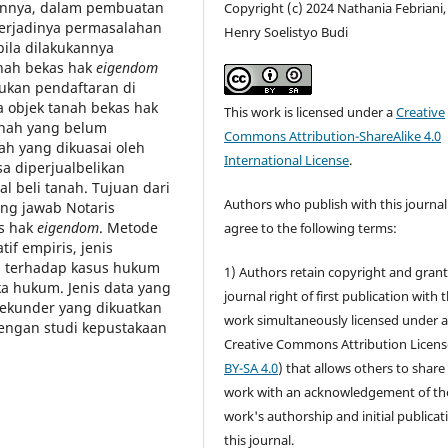
aannya, dalam pembuatan
Copyright (c) 2024 Nathania Febriani,
terjadinya permasalahan
Henry Soelistyo Budi
ila dilakukannya
anah bekas hak
eigendom
kukan pendaftaran di
a objek tanah bekas hak
This work is licensed under a
Creative
anah yang belum
Commons Attribution-ShareAlike 4.0
ah yang dikuasai oleh
International License
.
sa diperjualbelikan
al beli tanah. Tujuan dari
Authors who publish with this journal
ung jawab Notaris
as hak
eigendom
. Metode
agree to the following terms:
f empiris, jenis
n terhadap kasus hukum
1) Authors retain copyright and grant
ka hukum. Jenis data yang
journal right of first publication with 
ekunder yang dikuatkan
work simultaneously licensed under 
dengan studi kepustakaan
Creative Commons Attribution Licens
BY-SA 4.0
) that allows others to share
work with an acknowledgement of th
work's authorship and initial publicat
this journal.