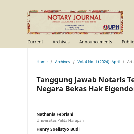
Current
Archives
Announcements
Public
Home
/
Archives
/
Vol. 4 No. 1 (2024): April
/
Arti
Tanggung Jawab Notaris Te
Negara Bekas Hak Eigend
Nathania Febriani
Universitas Pelita Harapan
Henry Soelistyo Budi