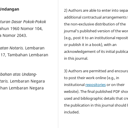
Undang
an
2) Authors are able to enter into sepa
additional contractual arrangements 
turan Dasar Pokok-Pokok
the non-exclusive distribution of the
ahun 1960 Nomor 104,
journal's published version of the wo
a Nomor 2043.
(e.g., post it to an institutional reposi
or publish it in a book), with an
atan Notaris.
Lembaran
acknowledgement of its initial public
 117, Tambahan Lembaran
in this journal.
3) Authors are permitted and encour
bahan atas Undang-
to post their work online (e.g., in
aris.
Lembaran Negara
institutional
repositories
or on their
bahan Lembaran Negara
website). The final published PDF sho
used and bibliographic details that cr
the publication in this journal should
included.