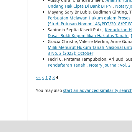
Adisty Citra, Chandra Silaen,
Analisis Yur
Undang Hak Cipta Di Bank BTPN
,
Notary Jo
Mayang Sary Br Lubis, Budiman Ginting, T
Perbuatan Melawan Hukum dalam Proses P
(Studi Putusan Nomor 146/PDT/2018/PT 
Sanindia Septia Kisedi Putri,
Kedudukan Hu
Dasar Bukti Kepemilikan Hak atas Tanah
,
Gracia Christie, Valerie Merlim, Anne Gun
Milik Menurut Hukum Tanah Nasional un
3 No. 2 (2023): October
Fedri C. Pratama Tampubolon, Ari Budi Su
Pendaftaran Tanah
,
Notary Journal: Vol. 2 
<<
<
1
2
3
4
You may also
start an advanced similarity searc