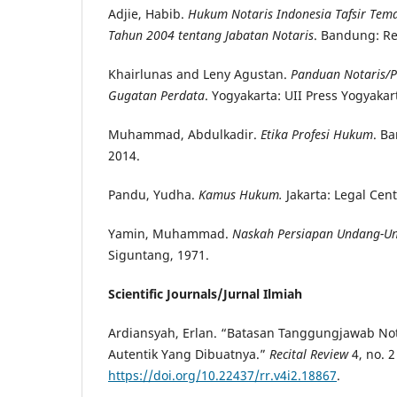
Adjie, Habib.
Hukum Notaris Indonesia Tafsir Tem
Tahun 2004 tentang Jabatan Notaris
. Bandung: Re
Khairlunas and Leny Agustan.
Panduan Notaris/
Gugatan Perdata
. Yogyakarta: UII Press Yogyakar
Muhammad, Abdulkadir.
Etika Profesi Hukum
. Ba
2014.
Pandu, Yudha.
Kamus Hukum.
Jakarta: Legal Cen
Yamin, Muhammad.
Naskah Persiapan Undang-U
Siguntang, 1971.
Scientific Journals/Jurnal Ilmiah
Ardiansyah, Erlan. “Batasan Tanggungjawab Not
Autentik Yang Dibuatnya.”
Recital Review
4, no. 2
https://doi.org/10.22437/rr.v4i2.18867
.