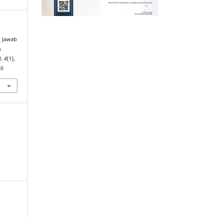
g Jawab
h
l
,
4
(1),
10