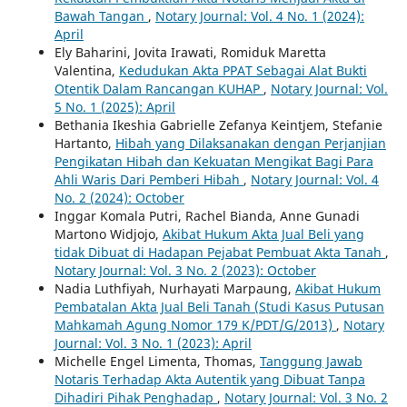
Bawah Tangan
,
Notary Journal: Vol. 4 No. 1 (2024):
April
Ely Baharini, Jovita Irawati, Romiduk Maretta
Valentina,
Kedudukan Akta PPAT Sebagai Alat Bukti
Otentik Dalam Rancangan KUHAP
,
Notary Journal: Vol.
5 No. 1 (2025): April
Bethania Ikeshia Gabrielle Zefanya Keintjem, Stefanie
Hartanto,
Hibah yang Dilaksanakan dengan Perjanjian
Pengikatan Hibah dan Kekuatan Mengikat Bagi Para
Ahli Waris Dari Pemberi Hibah
,
Notary Journal: Vol. 4
No. 2 (2024): October
Inggar Komala Putri, Rachel Bianda, Anne Gunadi
Martono Widjojo,
Akibat Hukum Akta Jual Beli yang
tidak Dibuat di Hadapan Pejabat Pembuat Akta Tanah
,
Notary Journal: Vol. 3 No. 2 (2023): October
Nadia Luthfiyah, Nurhayati Marpaung,
Akibat Hukum
Pembatalan Akta Jual Beli Tanah (Studi Kasus Putusan
Mahkamah Agung Nomor 179 K/PDT/G/2013)
,
Notary
Journal: Vol. 3 No. 1 (2023): April
Michelle Engel Limenta, Thomas,
Tanggung Jawab
Notaris Terhadap Akta Autentik yang Dibuat Tanpa
Dihadiri Pihak Penghadap
,
Notary Journal: Vol. 3 No. 2