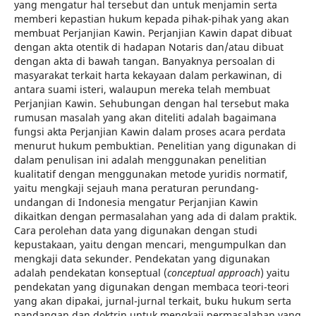
yang mengatur hal tersebut dan untuk menjamin serta
memberi kepastian hukum kepada pihak-pihak yang akan
membuat Perjanjian Kawin. Perjanjian Kawin dapat dibuat
dengan akta otentik di hadapan Notaris dan/atau dibuat
dengan akta di bawah tangan. Banyaknya persoalan di
masyarakat terkait harta kekayaan dalam perkawinan, di
antara suami isteri, walaupun mereka telah membuat
Perjanjian Kawin. Sehubungan dengan hal tersebut maka
rumusan masalah yang akan diteliti adalah bagaimana
fungsi akta Perjanjian Kawin dalam proses acara perdata
menurut hukum pembuktian. Penelitian yang digunakan di
dalam penulisan ini adalah menggunakan penelitian
kualitatif dengan menggunakan metode yuridis normatif,
yaitu mengkaji sejauh mana peraturan perundang-
undangan di Indonesia mengatur Perjanjian Kawin
dikaitkan dengan permasalahan yang ada di dalam praktik.
Cara perolehan data yang digunakan dengan studi
kepustakaan, yaitu dengan mencari, mengumpulkan dan
mengkaji data sekunder. Pendekatan yang digunakan
adalah pendekatan konseptual (
conceptual approach
) yaitu
pendekatan yang digunakan dengan membaca teori-teori
yang akan dipakai, jurnal-jurnal terkait, buku hukum serta
pandangan dan doktrin untuk mengkaji permasalahan yang