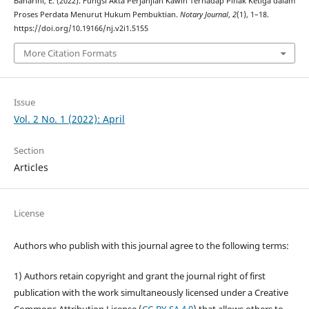
Baharini, E. (2022). Fungsi Akta Perjanjian Kawin Terhadap Pihak Ketiga dalam
Proses Perdata Menurut Hukum Pembuktian.
Notary Journal
,
2
(1), 1–18.
https://doi.org/10.19166/nj.v2i1.5155
More Citation Formats
Issue
Vol. 2 No. 1 (2022): April
Section
Articles
License
Authors who publish with this journal agree to the following terms:
1) Authors retain copyright and grant the journal right of first
publication with the work simultaneously licensed under a Creative
Commons Attribution License (
CC-BY-SA 4.0
) that allows others to