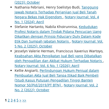
(2023): October
Nathania Febriani, Henry Soelistyo Budi,
Tanggung
Jawab Notaris Terhadap Perjanjian Jual Beli Tanah
Negara Bekas Hak Eigendom
,
Notary Journal: Vol. 4
No. 1 (2024): April
Stefanie Hartanto, Nabila Khoirunnisa,
Kedudukan
Profesi Notaris dalam Tindak Pidana Pencucian Uang
Dikaitkan dengan Prinsip Fiduciary Duty Dalam Kode
Etik Dan Sumpah Jabatan Notaris
,
Notary Journal: Vol.
5 No. 2 (2025): October
Jesselyn Valerie Herman, Franciscus Xaverius Wartoyo,
Keabsahan Akta Pengikatan Jual Beli yang Dibatalkan
oleh Pengadilan dan Akibat Hukum Terhadap Notaris
,
Notary Journal: Vol. 6 No. 1 (2026): April
Kellie Angiarti,
Perlindungan Hukum Penjual dalam
Pembuatan Akta Jual Beli Tanpa Itikad Baik Pembeli
(Studi Kasus Putusan Pengadilan Tinggi Banten
Nomor 50/Pid/2019/PT BTN)
,
Notary Journal: Vol. 2
No. 2 (2022): October
1
2
3
4
5
>
>>