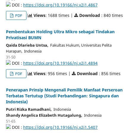
DOI :
https://doi.org/10.19166/nj.v2i1.4867
Views
: 1688 times |
Download
: 840 times
PDF
Pembentukan Holding Ultra Mikro sebagai Tindakan
Privatisasi BUMN
Qaida Dlarieba Untsa,
Fakultas Hukum, Universitas Pelita
Harapan, Indonesia
31-50
DOI :
https://doi.org/10.19166/nj.v2i1.4894
Views
: 956 times |
Download
: 856 times
PDF
Penerapan Prinsip Mengenali Pemilik Manfaat Perseroan
Terbatas Tertutup (Studi Perbandingan: Singapura dan
Indonesia)
Putri Rizka Ramadhani,
Indonesia
Shandy Angelica Elizabeth Hutagalung,
Indonesia
51-65
DOI :
https://doi.org/10.19166/nj.v2i1.5407