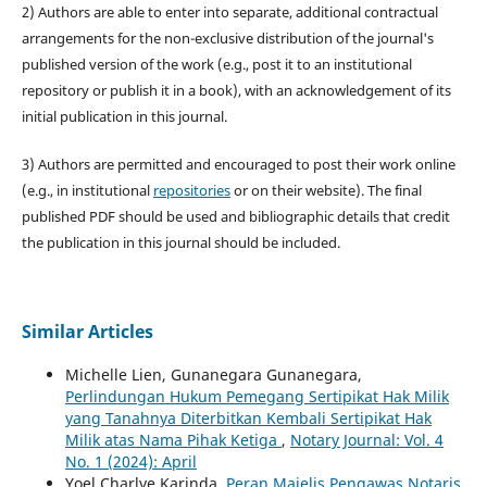
2) Authors are able to enter into separate, additional contractual
arrangements for the non-exclusive distribution of the journal's
published version of the work (e.g., post it to an institutional
repository or publish it in a book), with an acknowledgement of its
initial publication in this journal.
3) Authors are permitted and encouraged to post their work online
(e.g., in institutional
repositories
or on their website). The final
published PDF should be used and bibliographic details that credit
the publication in this journal should be included.
Similar Articles
Michelle Lien, Gunanegara Gunanegara,
Perlindungan Hukum Pemegang Sertipikat Hak Milik
yang Tanahnya Diterbitkan Kembali Sertipikat Hak
Milik atas Nama Pihak Ketiga
,
Notary Journal: Vol. 4
No. 1 (2024): April
Yoel Charlye Karinda,
Peran Majelis Pengawas Notaris