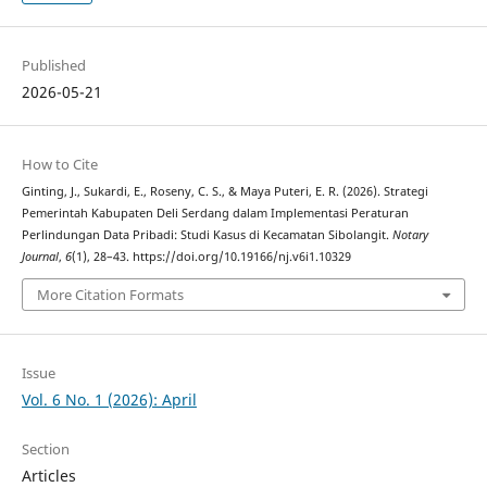
Published
2026-05-21
How to Cite
Ginting, J., Sukardi, E., Roseny, C. S., & Maya Puteri, E. R. (2026). Strategi
Pemerintah Kabupaten Deli Serdang dalam Implementasi Peraturan
Perlindungan Data Pribadi: Studi Kasus di Kecamatan Sibolangit.
Notary
Journal
,
6
(1), 28–43. https://doi.org/10.19166/nj.v6i1.10329
More Citation Formats
Issue
Vol. 6 No. 1 (2026): April
Section
Articles