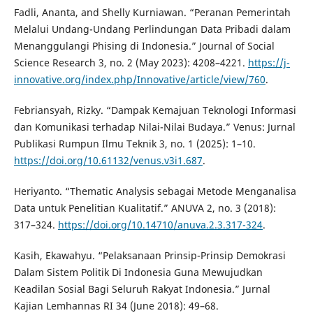
Fadli, Ananta, and Shelly Kurniawan. “Peranan Pemerintah
Melalui Undang-Undang Perlindungan Data Pribadi dalam
Menanggulangi Phising di Indonesia.” Journal of Social
Science Research 3, no. 2 (May 2023): 4208–4221.
https://j-
innovative.org/index.php/Innovative/article/view/760
.
Febriansyah, Rizky. “Dampak Kemajuan Teknologi Informasi
dan Komunikasi terhadap Nilai-Nilai Budaya.” Venus: Jurnal
Publikasi Rumpun Ilmu Teknik 3, no. 1 (2025): 1–10.
https://doi.org/10.61132/venus.v3i1.687
.
Heriyanto. “Thematic Analysis sebagai Metode Menganalisa
Data untuk Penelitian Kualitatif.” ANUVA 2, no. 3 (2018):
317–324.
https://doi.org/10.14710/anuva.2.3.317-324
.
Kasih, Ekawahyu. “Pelaksanaan Prinsip-Prinsip Demokrasi
Dalam Sistem Politik Di Indonesia Guna Mewujudkan
Keadilan Sosial Bagi Seluruh Rakyat Indonesia.” Jurnal
Kajian Lemhannas RI 34 (June 2018): 49–68.