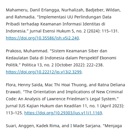
Mahameru, Danil Erlangga, Nurhalizah, Badjeber, Wildan,
and Rahmadia. “Implementasi UU Perlindungan Data
Pribadi terhadap Keamanan Informasi Identitas di
Indonesia.” Jurnal Esensi Hukum 5, no. 2 (2024): 115–131.
https://doi.org/10.35586/jsh.v5i2.240
.
Prakoso, Muhammad. “Sistem Keamanan Siber dan
Kedaulatan Data di Indonesia dalam Perspektif Ekonomi
Politik.” Politica 13, no. 2 (October 2022): 222–238.
https://doi.org/10.22212/jp.v13i2.3299
.
Flora, Henny Saida, Mac Thi Hoai Thuong, and Ratna Deliana
Erawati. “The Orientation and Implications of New Criminal
Code: An Analysis of Lawrence Friedman’s Legal System.”
Jurnal IUS Kajian Hukum dan Keadilan 11, no. 1 (April 2023):
113–125.
https://doi.org/10.29303/ius.v11i1.1169
.
Suari, Anggen, Kadek Rima, and I Made Sarjana. “Menjaga