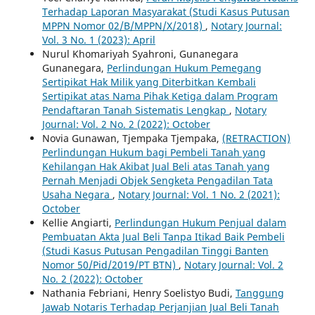
Terhadap Laporan Masyarakat (Studi Kasus Putusan
MPPN Nomor 02/B/MPPN/X/2018)
,
Notary Journal:
Vol. 3 No. 1 (2023): April
Nurul Khomariyah Syahroni, Gunanegara
Gunanegara,
Perlindungan Hukum Pemegang
Sertipikat Hak Milik yang Diterbitkan Kembali
Sertipikat atas Nama Pihak Ketiga dalam Program
Pendaftaran Tanah Sistematis Lengkap
,
Notary
Journal: Vol. 2 No. 2 (2022): October
Novia Gunawan, Tjempaka Tjempaka,
(RETRACTION)
Perlindungan Hukum bagi Pembeli Tanah yang
Kehilangan Hak Akibat Jual Beli atas Tanah yang
Pernah Menjadi Objek Sengketa Pengadilan Tata
Usaha Negara
,
Notary Journal: Vol. 1 No. 2 (2021):
October
Kellie Angiarti,
Perlindungan Hukum Penjual dalam
Pembuatan Akta Jual Beli Tanpa Itikad Baik Pembeli
(Studi Kasus Putusan Pengadilan Tinggi Banten
Nomor 50/Pid/2019/PT BTN)
,
Notary Journal: Vol. 2
No. 2 (2022): October
Nathania Febriani, Henry Soelistyo Budi,
Tanggung
Jawab Notaris Terhadap Perjanjian Jual Beli Tanah