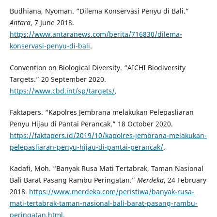
Budhiana, Nyoman. “Dilema Konservasi Penyu di Bali.”
Antara
, 7 June 2018.
https://www.antaranews.com/berita/716830/dilema-
konservasi-penyu-di-bali
.
Convention on Biological Diversity. “AICHI Biodiversity
Targets.” 20 September 2020.
https://www.cbd.int/sp/targets/
.
Faktapers. “Kapolres Jembrana melakukan Pelepasliaran
Penyu Hijau di Pantai Perancak.” 18 October 2020.
https://faktapers.id/2019/10/kapolres-jembrana-melakukan-
pelepasliaran-penyu-hijau-di-pantai-perancak/
.
Kadafi, Moh. “Banyak Rusa Mati Tertabrak, Taman Nasional
Bali Barat Pasang Rambu Peringatan.”
Merdeka
, 24 February
2018.
https://www.merdeka.com/peristiwa/banyak-rusa-
mati-tertabrak-taman-nasional-bali-barat-pasang-rambu-
peringatan.html
.