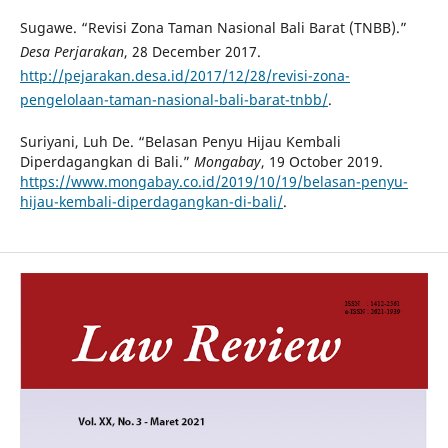
Sugawe. “Revisi Zona Taman Nasional Bali Barat (TNBB).”
Desa Perjarakan
, 28 December 2017.
http://pejarakan.desa.id/2017/12/28/revisi-zona-
pengelolaan-taman-nasional-bali-barat-tnbb/
.
Suriyani, Luh De. “Belasan Penyu Hijau Kembali
Diperdagangkan di Bali.”
Mongabay
, 19 October 2019.
https://www.mongabay.co.id/2019/10/19/belasan-penyu-
hijau-kembali-diperdagangkan-di-bali/
.