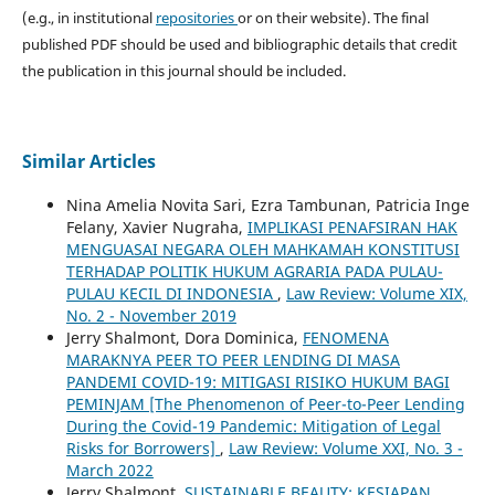
(e.g., in institutional
repositories
or on their website). The final
published PDF should be used and bibliographic details that credit
the publication in this journal should be included.
Similar Articles
Nina Amelia Novita Sari, Ezra Tambunan, Patricia Inge
Felany, Xavier Nugraha,
IMPLIKASI PENAFSIRAN HAK
MENGUASAI NEGARA OLEH MAHKAMAH KONSTITUSI
TERHADAP POLITIK HUKUM AGRARIA PADA PULAU-
PULAU KECIL DI INDONESIA
,
Law Review: Volume XIX,
No. 2 - November 2019
Jerry Shalmont, Dora Dominica,
FENOMENA
MARAKNYA PEER TO PEER LENDING DI MASA
PANDEMI COVID-19: MITIGASI RISIKO HUKUM BAGI
PEMINJAM [The Phenomenon of Peer-to-Peer Lending
During the Covid-19 Pandemic: Mitigation of Legal
Risks for Borrowers]
,
Law Review: Volume XXI, No. 3 -
March 2022
Jerry Shalmont,
SUSTAINABLE BEAUTY: KESIAPAN