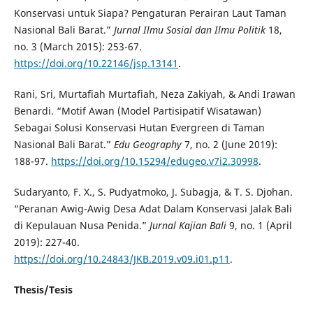
Konservasi untuk Siapa? Pengaturan Perairan Laut Taman
Nasional Bali Barat.”
Jurnal Ilmu Sosial dan Ilmu Politik
18,
no. 3 (March 2015): 253-67.
https://doi.org/10.22146/jsp.13141
.
Rani, Sri, Murtafiah Murtafiah, Neza Zakiyah, & Andi Irawan
Benardi. “Motif Awan (Model Partisipatif Wisatawan)
Sebagai Solusi Konservasi Hutan Evergreen di Taman
Nasional Bali Barat.”
Edu Geography
7, no. 2 (June 2019):
188-97.
https://doi.org/10.15294/edugeo.v7i2.30998
.
Sudaryanto, F. X., S. Pudyatmoko, J. Subagja, & T. S. Djohan.
“Peranan Awig-Awig Desa Adat Dalam Konservasi Jalak Bali
di Kepulauan Nusa Penida.”
Jurnal Kajian Bali
9, no. 1 (April
2019): 227-40.
https://doi.org/10.24843/JKB.2019.v09.i01.p11
.
Thesis/Tesis