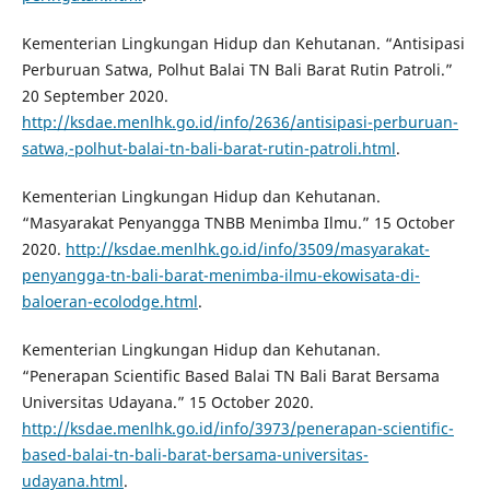
Kementerian Lingkungan Hidup dan Kehutanan. “Antisipasi
Perburuan Satwa, Polhut Balai TN Bali Barat Rutin Patroli.”
20 September 2020.
http://ksdae.menlhk.go.id/info/2636/antisipasi-perburuan-
satwa,-polhut-balai-tn-bali-barat-rutin-patroli.html
.
Kementerian Lingkungan Hidup dan Kehutanan.
“Masyarakat Penyangga TNBB Menimba Ilmu.” 15 October
2020.
http://ksdae.menlhk.go.id/info/3509/masyarakat-
penyangga-tn-bali-barat-menimba-ilmu-ekowisata-di-
baloeran-ecolodge.html
.
Kementerian Lingkungan Hidup dan Kehutanan.
“Penerapan Scientific Based Balai TN Bali Barat Bersama
Universitas Udayana.” 15 October 2020.
http://ksdae.menlhk.go.id/info/3973/penerapan-scientific-
based-balai-tn-bali-barat-bersama-universitas-
udayana.html
.