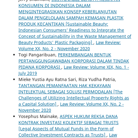
KONSUMEN DI INDONESIA DALAM
MENGINTEGRASIKAN KONSEP KEBERLANJUTAN
DALAM PENGELOLAAN SAMPAH KEMASAN PLASTIK
PRODUK KECANTIKAN [Sustainable Beauty:
Indonesian Consumers’ Readiness to Integrate the
Concept of Sustainability in the Waste Management of
Beauty Products' Plastic Packaging]
,
Law Review:
Volume XX, No. 2 - November 2020
Togi Pangaribuan,
PERKEMBANGAN BENTUK
PERTANGGUNGJAWABAN KORPORASI DALAM TINDAK
PIDANA KORPORASI
,
Law Review: Volume XIX, No. 1 -
July 2019
Mieke Yustia Ayu Ratna Sari, Riza Yudha Patria,
TANTANGAN PEMANFAATAN HAK KEKAYAAN
INTELEKTUAL SEBAGAI SOLUSI PERMODALAN [The
Challenges of Utilizing Intellectual Property Rights as
a Capital Solution]
,
Law Review: Volume XX, No. 2 -
November 2020
Yosephus Mainake,
ASPEK HUKUM REKSA DANA
KONTRAK INVESTASI KOLEKTIF SEBAGAI TRUSTS
[Legal Aspects of Mutual Funds in the Form of
Collective Investment Contracts as Trusts]
,
Law