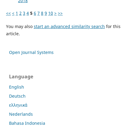
2018
<<
<
1
2
3
4
5
6
7
8
9
10
>
>>
You may also
start an advanced similarity search
for this
article.
Open Journal Systems
Language
English
Deutsch
ελληνικά
Nederlands
Bahasa Indonesia