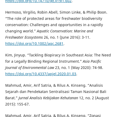
https://doi.org/10.14710/jkt.v19i1.602
.
Hermoso, Virgilio, Robin Abell, Simon Linke, & Philip Boon.
“The role of protected areas for freshwater biodiversity
conservation: Challenges and opportunities in a rapidly
changing world.”
Aquatic Conservation: Marine and
Freshwater Ecosystems
26, no. 1 (June 2016): 3-11.
https://doi.org/10.1002/aqc.2681
.
Kim, Jinyup. “Tackling Biopiracy in Southeast Asia: The Need
for a Legally Binding Regional Instrument.”
Asia Pacific
Journal of Environmental Law
23, no. 1 (May 2020): 74-98.
https://doi.org/10.4337/apjel.2020.01.03
.
Mahmud, Amir, Arif Satria, & Rilus A. Kinseng. “Analisis
Sejarah dan Pendekatan Sentralisasi Taman Nasional Bali
Barat.”
Jurnal Analisis Kebijakan Kehutanan
12, no. 2 (August
2015): 155-67.
Mahmud, Amir, Arif Satria, & Rilus A. Kinseng. “Zonasi