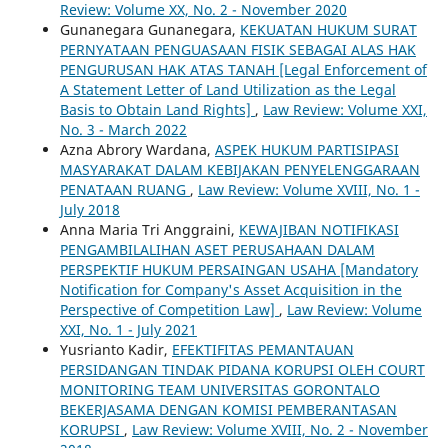
Review: Volume XX, No. 2 - November 2020
Gunanegara Gunanegara,
KEKUATAN HUKUM SURAT
PERNYATAAN PENGUASAAN FISIK SEBAGAI ALAS HAK
PENGURUSAN HAK ATAS TANAH [Legal Enforcement of
A Statement Letter of Land Utilization as the Legal
Basis to Obtain Land Rights]
,
Law Review: Volume XXI,
No. 3 - March 2022
Azna Abrory Wardana,
ASPEK HUKUM PARTISIPASI
MASYARAKAT DALAM KEBIJAKAN PENYELENGGARAAN
PENATAAN RUANG
,
Law Review: Volume XVIII, No. 1 -
July 2018
Anna Maria Tri Anggraini,
KEWAJIBAN NOTIFIKASI
PENGAMBILALIHAN ASET PERUSAHAAN DALAM
PERSPEKTIF HUKUM PERSAINGAN USAHA [Mandatory
Notification for Company's Asset Acquisition in the
Perspective of Competition Law]
,
Law Review: Volume
XXI, No. 1 - July 2021
Yusrianto Kadir,
EFEKTIFITAS PEMANTAUAN
PERSIDANGAN TINDAK PIDANA KORUPSI OLEH COURT
MONITORING TEAM UNIVERSITAS GORONTALO
BEKERJASAMA DENGAN KOMISI PEMBERANTASAN
KORUPSI
,
Law Review: Volume XVIII, No. 2 - November