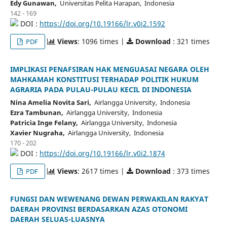
Edy Gunawan,
Universitas Pelita Harapan, Indonesia
142 - 169
DOI :
https://doi.org/10.19166/lr.v0i2.1592
Views
: 1096 times |
Download
: 321 times
PDF
IMPLIKASI PENAFSIRAN HAK MENGUASAI NEGARA OLEH
MAHKAMAH KONSTITUSI TERHADAP POLITIK HUKUM
AGRARIA PADA PULAU-PULAU KECIL DI INDONESIA
Nina Amelia Novita Sari,
Airlangga University, Indonesia
Ezra Tambunan,
Airlangga University, Indonesia
Patricia Inge Felany,
Airlangga University, Indonesia
Xavier Nugraha,
Airlangga University, Indonesia
170 - 202
DOI :
https://doi.org/10.19166/lr.v0i2.1874
Views
: 2617 times |
Download
: 373 times
PDF
FUNGSI DAN WEWENANG DEWAN PERWAKILAN RAKYAT
DAERAH PROVINSI BERDASARKAN AZAS OTONOMI
DAERAH SELUAS-LUASNYA