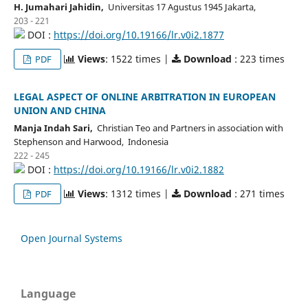
H. Jumahari Jahidin,
Universitas 17 Agustus 1945 Jakarta,
203 - 221
DOI :
https://doi.org/10.19166/lr.v0i2.1877
Views
: 1522 times |
Download
: 223 times
PDF
LEGAL ASPECT OF ONLINE ARBITRATION IN EUROPEAN
UNION AND CHINA
Manja Indah Sari,
Christian Teo and Partners in association with
Stephenson and Harwood, Indonesia
222 - 245
DOI :
https://doi.org/10.19166/lr.v0i2.1882
Views
: 1312 times |
Download
: 271 times
PDF
Open Journal Systems
Language