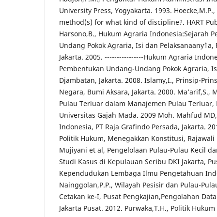
University Press, Yogyakarta. 1993. Hoecke,M.P.,
method(s) for what kind of discipline?. HART Pub
Harsono,B., Hukum Agraria Indonesia:Sejarah
Undang Pokok Agraria, Isi dan Pelaksanaany`1a,
Jakarta. 2005. ----------------Hukum Agraria Indon
Pembentukan Undang-Undang Pokok Agraria, Is
Djambatan, Jakarta. 2008. Islamy,I., Prinsip-Pr
Negara, Bumi Aksara, Jakarta. 2000. Ma’arif,S.,
Pulau Terluar dalam Manajemen Pulau Terluar, 
Universitas Gajah Mada. 2009 Moh. Mahfud MD, 
Indonesia, PT Raja Grafindo Persada, Jakarta. 20
Politik Hukum, Menegakkan Konstitusi, Rajawali P
Mujiyani et al, Pengelolaan Pulau-Pulau Kecil da
Studi Kasus di Kepulauan Seribu DKI Jakarta, Pu
Kependudukan Lembaga Ilmu Pengetahuan Indon
Nainggolan,P.P., Wilayah Pesisir dan Pulau-Pulau
Cetakan ke-I, Pusat Pengkajian,Pengolahan Data
Jakarta Pusat. 2012. Purwaka,T.H., Politik Huku