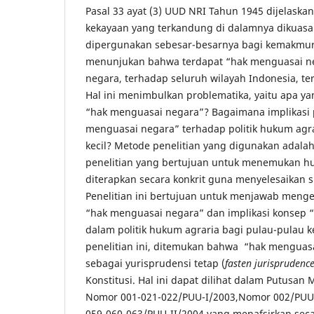
Pasal 33 ayat (3) UUD NRI Tahun 1945 dijelaska
kekayaan yang terkandung di dalamnya dikuasa
dipergunakan sebesar-besarnya bagi kemakmuran
menunjukan bahwa terdapat “hak menguasai neg
negara, terhadap seluruh wilayah Indonesia, te
Hal ini menimbulkan problematika, yaitu apa 
“hak menguasai negara”? Bagaimana implikasi
menguasai negara” terhadap politik hukum agra
kecil? Metode penelitian yang digunakan adalah 
penelitian yang bertujuan untuk menemukan h
diterapkan secara konkrit guna menyelesaikan
Penelitian ini bertujuan untuk menjawab men
“hak menguasai negara” dan implikasi konsep 
dalam politik hukum agraria bagi pulau-pulau k
penelitian ini, ditemukan bahwa “hak menguasa
sebagai yurisprudensi tetap (
fasten jurisprudence
Konstitusi. Hal ini dapat dilihat dalam Putusan
Nomor 001-021-022/PUU-I/2003,Nomor 002/PUU-
059-060-063/PUU-II/2004 yang menafsirkan seca