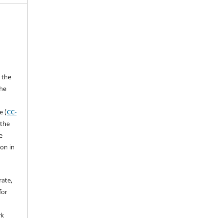
 the
the
a
e (
CC-
 the
e
ion in
rate,
for
rk