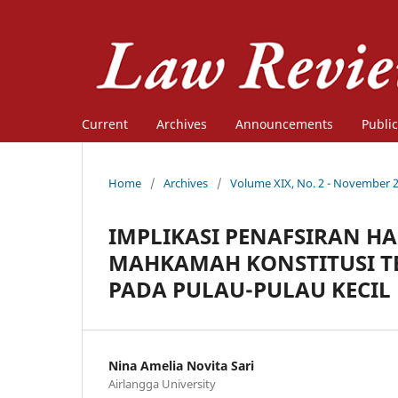
Current
Archives
Announcements
Public
Home
/
Archives
/
Volume XIX, No. 2 - November 
IMPLIKASI PENAFSIRAN H
MAHKAMAH KONSTITUSI T
PADA PULAU-PULAU KECIL 
Nina Amelia Novita Sari
Airlangga University