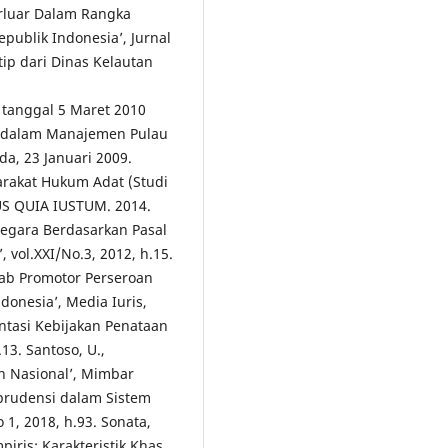
rluar Dalam Rangka
ublik Indonesia’, Jurnal
tip dari Dinas Kelautan
tanggal 5 Maret 2010
ar dalam Manajemen Pulau
da, 23 Januari 2009.
arakat Hukum Adat (Studi
US QUIA IUSTUM. 2014.
Negara Berdasarkan Pasal
vol.XXI/No.3, 2012, h.15.
wab Promotor Perseroan
donesia’, Media Iuris,
entasi Kebijakan Penataan
13. Santoso, U.,
h Nasional’, Mimbar
sprudensi dalam Sistem
 1, 2018, h.93. Sonata,
iris: Karakteristik Khas