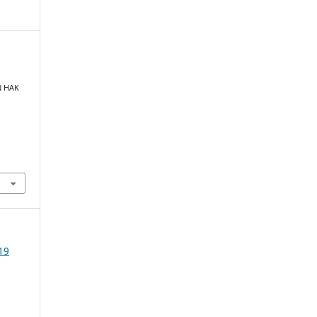
N HAK
19