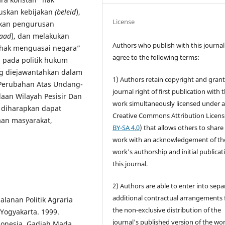
uskan kebijakan
(beleid
),
License
ukan pengurusan
daad
), dan melakukan
Authors who publish with this journal
 “hak menguasai negara”
agree to the following terms:
i pada politik hukum
ng diejawantahkan dalam
1) Authors retain copyright and grant
Perubahan Atas Undang-
journal right of first publication with 
an Wilayah Pesisir Dan
work simultaneously licensed under 
, diharapkan dapat
Creative Commons Attribution Licens
aan masyarakat,
BY-SA 4.0
) that allows others to share
work with an acknowledgement of th
work's authorship and initial publicat
this journal.
2) Authors are able to enter into sepa
additional contractual arrangements 
lanan Politik Agraria
the non-exclusive distribution of the
 Yogyakarta. 1999.
journal's published version of the wo
donesia, Gadjah Mada