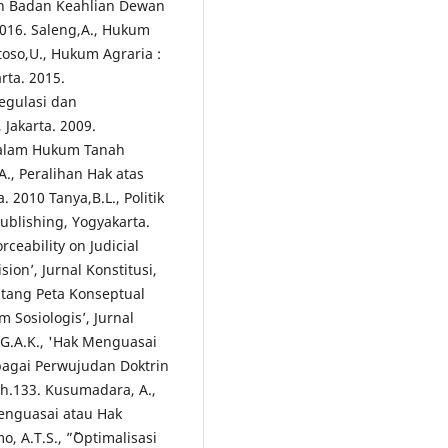
an Badan Keahlian Dewan
2016. Saleng,A., Hukum
toso,U., Hukum Agraria :
rta. 2015.
egulasi dan
Jakarta. 2009.
 dalam Hukum Tanah
., Peralihan Hak atas
 2010 Tanya,B.L., Politik
blishing, Yogyakarta.
ceability on Judicial
sion’, Jurnal Konstitusi,
Tentang Peta Konseptual
 Sosiologis’, Jurnal
.G.A.K., 'Hak Menguasai
agai Perwujudan Doktrin
 h.133. Kusumadara, A.,
enguasai atau Hak
, A.T.S., ”˜Optimalisasi