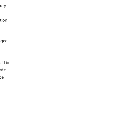
tory
ation
aged
uld be
edit
 be