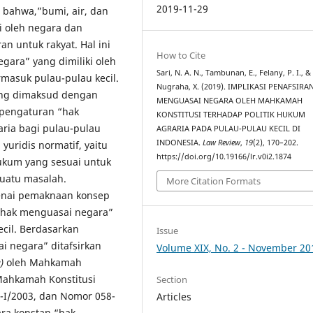
2019-11-29
n bahwa,”bumi, air, dan
i oleh negara dan
 untuk rakyat. Hal ini
How to Cite
ara” yang dimiliki oleh
Sari, N. A. N., Tambunan, E., Felany, P. I., &
rmasuk pulau-pulau kecil.
Nugraha, X. (2019). IMPLIKASI PENAFSIRA
yang dimaksud dengan
MENGUASAI NEGARA OLEH MAHKAMAH
 pengaturan “hak
KONSTITUSI TERHADAP POLITIK HUKUM
ria bagi pulau-pulau
AGRARIA PADA PULAU-PULAU KECIL DI
INDONESIA.
Law Review
,
19
(2), 170–202.
yuridis normatif, yaitu
https://doi.org/10.19166/lr.v0i2.1874
ukum yang sesuai untuk
 suatu masalah.
More Citation Formats
genai pemaknaan konsep
“hak menguasai negara”
ecil. Berdasarkan
Issue
i negara” ditafsirkan
Volume XIX, No. 2 - November 20
)
oleh Mahkamah
 Mahkamah Konstitusi
Section
I/2003, dan Nomor 058-
Articles
ra konstan “hak