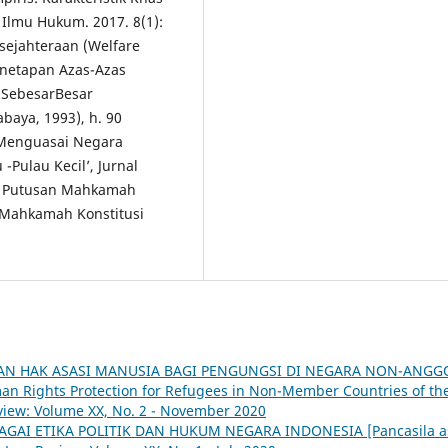
l Ilmu Hukum. 2017. 8(1):
sejahteraan (Welfare
˜Penetapan Azas-Azas
SebesarBesar
baya, 1993), h. 90
k Menguasai Negara
-Pulau Kecil’, Jurnal
AN Putusan Mahkamah
 Mahkamah Konstitusi
N HAK ASASI MANUSIA BAGI PENGUNGSI DI NEGARA NON-ANGG
Rights Protection for Refugees in Non-Member Countries of th
iew: Volume XX, No. 2 - November 2020
AGAI ETIKA POLITIK DAN HUKUM NEGARA INDONESIA [Pancasila a