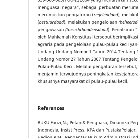
menguasai negara”, sebagai perbuatan merum
merumuskan pengaturan (
regelendaad
), melak
(
bestuurdaad
), melakukan pengelolaan
(beheers
pengawasan
(toezichthoudensdaad
). Penafsiran
oleh Mahkamah Konstitusi tersebut berimplikas
agraria pada pengelolaan pulau-pulau kecil ya
Undang-Undang Nomor 1 Tahun 2014 Tentang 
Undang Nomor 27 Tahun 2007 Tentang Pengelola
Pulau-Pulau Kecil. Melalui pengaturan tersebut
menjamin terwujudnya peningkatan kesejahter
khususnya masyarakat di pulau-pulau kecil.
References
BUKU Fauzi,N., Petani& Penguasa, Dinamika Perja
Indonesia, Insist Press, KPA dan PustakaPelajar,
Hadjon,P.M., Pengantar Hukum Administrasi In