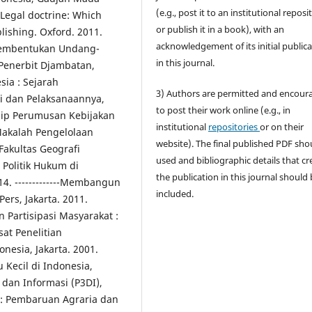
(e.g., post it to an institutional reposi
 Legal doctrine: Which
or publish it in a book), with an
lishing. Oxford. 2011.
acknowledgement of its initial public
 Pembentukan Undang-
in this journal.
 Penerbit Djambatan,
esia : Sejarah
3) Authors are permitted and encour
i dan Pelaksanaannya,
to post their work online (e.g., in
insip Perumusan Kebijakan
institutional
repositories
or on their
 Makalah Pengelolaan
website). The final published PDF sho
Fakultas Geografi
used and bibliographic details that cr
Politik Hukum di
the publication in this journal should
14. -------------Membangun
included.
ers, Jakarta. 2011.
n Partisipasi Masyarakat :
sat Penelitian
esia, Jakarta. 2001.
 Kecil di Indonesia,
 dan Informasi (P3DI),
m : Pembaruan Agraria dan