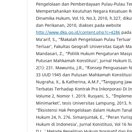
Pengelolaan dan Pemberdayaan Pulau-Pulau Te
Mempertahankan Keutuhan Negara Kesatuan Rep
Dinamika Hukum, Vol.10, No.3, 2010, h.327, diku
dan Perikanan, 2010, diakses pada website
http://www.dkp.go.id/content.php?c=4286
pada 
Ma’arif, S., ”˜Makalah Pengelolaan Pulau Terlu
Terluar’, Fakultas Geografi Universitas Gajah Ma
Mandasari, Z., ”˜Politik Hukum Pengaturan Masy
Putusan Mahkamah Konstitusi’, Jurnal Hukum I
2(1): 231. Mawuntu, J.R., ”˜Konsep Penguasaan 
33 UUD 1945 dan Putusan Mahkamah Konstitusi’, 
Nugraha, X., & Katherina, A.M.F.,”˜Tanggung Ja
Terbatas Terhadap Kontrak Pra Inkorporasi Di In
Volume 2, Nomor 1. 2019. Rusyani, S., ”˜Implem
Minimarket’, tesis Universitas Lampung, 2013, h.
”˜Eksistensi Hak Pengelolaan dalam Hukum Tana
Hukum 24, h. 276. Simanjuntak, E., ”˜Peran Yuri
Hukum di Indonesia’, Jurnal Konstitusi, Vol 16 No
D.L.,’ Metode Penelitian Hukum Normatif dan Emp