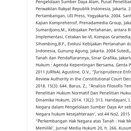
Pengelolaan Sumber Daya Alam, Pusat Peneliti
Perwakilan Rakyat Republik Indonesia, Jakarta. 
Pertambangan, UII Press, Yogyakarta. 2004. San
Kajian Komprehensif, Prenadamedia Group, Jaka
Sumardjono,M., Kebijakan Pertahanan, antara R
Implementasi, Cetakan ke-VI, Kompas Gramedia, 
Sihombing,B.F., Evolusi Kebijakan Pertanahan
Indonesia, Gunung Agung, Jakarta. 2004 Sutedi,A
Tanah dan Pendaftarannya, Sinar Grafika, Jakarta.
Hukum : Agenda Kepentingan Bersama, Genta Pu
2011 JURNAL Agustine, O.V., ”˜Jurisprudence Enfor
Review Authority in the Constitutional Court Deci
2018. 15(3): 644. Barus, Z., ”˜Analisis Filosofis 
Penelitian Hukum Normatif Dan Penelitian Hukum
Dinamika Hukum, 2014. 13(2): 313. Handayani, I
Negara dalam Pengelolaan Sumber Daya Air seb
Negara hukum kesejahteraan’, vol.44 No2, 2015
”˜Perkembangan Hak Negara atas Tanah : Hak M
Memiliki’, Jurnal Media Hukum 20, h. 266. Kusumo