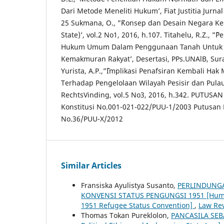
Dari Metode Meneliti Hukum’, Fiat Justitia Jurna
25 Sukmana, O., ”˜Konsep dan Desain Negara Ke
State)’, vol.2 No1, 2016, h.107. Titahelu, R.Z., ”
Hukum Umum Dalam Penggunaan Tanah Untuk 
Kemakmuran Rakyat’, Desertasi, PPs.UNAlB, Sura
Yurista, A.P.,”˜Implikasi Penafsiran Kembali Ha
Terhadap Pengelolaan Wilayah Pesisir dan Pulau 
RechtsVinding, vol.5 No3, 2016, h.342. PUTUS
Konstitusi No.001-021-022/PUU-1/2003 Putusan
No.36/PUU-X/2012
Similar Articles
Fransiska Ayulistya Susanto,
PERLINDUNGA
KONVENSI STATUS PENGUNGSI 1951 [Human 
1951 Refugee Status Convention]
,
Law Rev
Thomas Tokan Pureklolon,
PANCASILA SEB