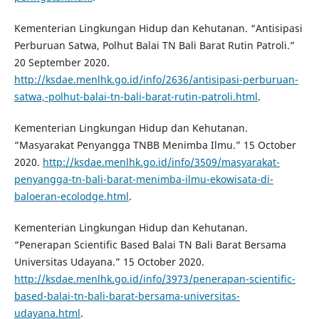
Kementerian Lingkungan Hidup dan Kehutanan. “Antisipasi
Perburuan Satwa, Polhut Balai TN Bali Barat Rutin Patroli.”
20 September 2020.
http://ksdae.menlhk.go.id/info/2636/antisipasi-perburuan-
satwa,-polhut-balai-tn-bali-barat-rutin-patroli.html
.
Kementerian Lingkungan Hidup dan Kehutanan.
“Masyarakat Penyangga TNBB Menimba Ilmu.” 15 October
2020.
http://ksdae.menlhk.go.id/info/3509/masyarakat-
penyangga-tn-bali-barat-menimba-ilmu-ekowisata-di-
baloeran-ecolodge.html
.
Kementerian Lingkungan Hidup dan Kehutanan.
“Penerapan Scientific Based Balai TN Bali Barat Bersama
Universitas Udayana.” 15 October 2020.
http://ksdae.menlhk.go.id/info/3973/penerapan-scientific-
based-balai-tn-bali-barat-bersama-universitas-
udayana.html
.