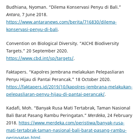
Budhiana, Nyoman. “Dilema Konservasi Penyu di Bali.”
Antara
, 7 June 2018.
https://www.antaranews.com/berita/716830/dilema-
konservasi-penyu-di-bali
.
Convention on Biological Diversity. “AICHI Biodiversity
Targets.” 20 September 2020.
https://www.cbd.int/sp/targets/
.
Faktapers. “Kapolres Jembrana melakukan Pelepasliaran
Penyu Hijau di Pantai Perancak.” 18 October 2020.
https://faktapers.id/2019/10/kapolres-jembrana-melakukan-
pelepasliaran-penyu-hijau-di-pantai-perancak/
.
Kadafi, Moh. “Banyak Rusa Mati Tertabrak, Taman Nasional
Bali Barat Pasang Rambu Peringatan.”
Merdeka
, 24 February
2018.
https://www.merdeka.com/peristiwa/banyak-rusa-
mati-tertabrak-taman-nasional-bali-barat-pasang-rambu-
peringatan.html
.