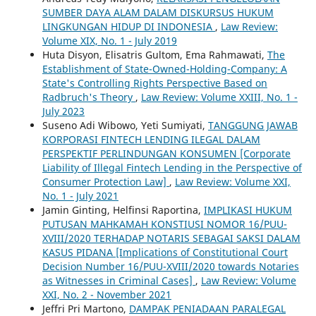
SUMBER DAYA ALAM DALAM DISKURSUS HUKUM
LINGKUNGAN HIDUP DI INDONESIA
,
Law Review:
Volume XIX, No. 1 - July 2019
Huta Disyon, Elisatris Gultom, Ema Rahmawati,
The
Establishment of State-Owned-Holding-Company: A
State's Controlling Rights Perspective Based on
Radbruch's Theory
,
Law Review: Volume XXIII, No. 1 -
July 2023
Suseno Adi Wibowo, Yeti Sumiyati,
TANGGUNG JAWAB
KORPORASI FINTECH LENDING ILEGAL DALAM
PERSPEKTIF PERLINDUNGAN KONSUMEN [Corporate
Liability of Illegal Fintech Lending in the Perspective of
Consumer Protection Law]
,
Law Review: Volume XXI,
No. 1 - July 2021
Jamin Ginting, Helfinsi Raportina,
IMPLIKASI HUKUM
PUTUSAN MAHKAMAH KONSTIUSI NOMOR 16/PUU-
XVIII/2020 TERHADAP NOTARIS SEBAGAI SAKSI DALAM
KASUS PIDANA [Implications of Constitutional Court
Decision Number 16/PUU-XVIII/2020 towards Notaries
as Witnesses in Criminal Cases]
,
Law Review: Volume
XXI, No. 2 - November 2021
Jeffri Pri Martono,
DAMPAK PENIADAAN PARALEGAL