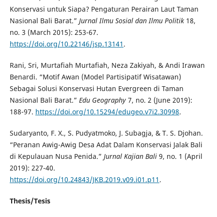
Konservasi untuk Siapa? Pengaturan Perairan Laut Taman
Nasional Bali Barat.”
Jurnal Ilmu Sosial dan Ilmu Politik
18,
no. 3 (March 2015): 253-67.
https://doi.org/10.22146/jsp.13141
.
Rani, Sri, Murtafiah Murtafiah, Neza Zakiyah, & Andi Irawan
Benardi. “Motif Awan (Model Partisipatif Wisatawan)
Sebagai Solusi Konservasi Hutan Evergreen di Taman
Nasional Bali Barat.”
Edu Geography
7, no. 2 (June 2019):
188-97.
https://doi.org/10.15294/edugeo.v7i2.30998
.
Sudaryanto, F. X., S. Pudyatmoko, J. Subagja, & T. S. Djohan.
“Peranan Awig-Awig Desa Adat Dalam Konservasi Jalak Bali
di Kepulauan Nusa Penida.”
Jurnal Kajian Bali
9, no. 1 (April
2019): 227-40.
https://doi.org/10.24843/JKB.2019.v09.i01.p11
.
Thesis/Tesis