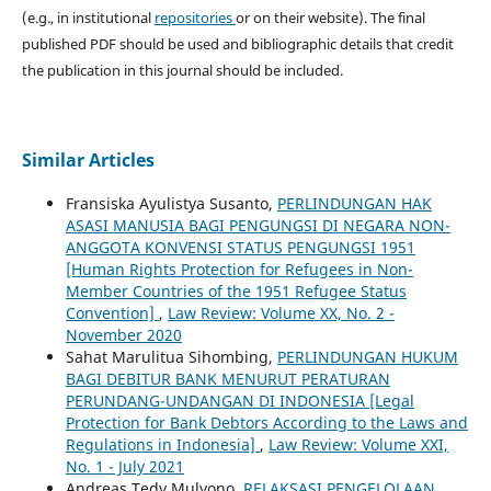
(e.g., in institutional
repositories
or on their website). The final
published PDF should be used and bibliographic details that credit
the publication in this journal should be included.
Similar Articles
Fransiska Ayulistya Susanto,
PERLINDUNGAN HAK
ASASI MANUSIA BAGI PENGUNGSI DI NEGARA NON-
ANGGOTA KONVENSI STATUS PENGUNGSI 1951
[Human Rights Protection for Refugees in Non-
Member Countries of the 1951 Refugee Status
Convention]
,
Law Review: Volume XX, No. 2 -
November 2020
Sahat Marulitua Sihombing,
PERLINDUNGAN HUKUM
BAGI DEBITUR BANK MENURUT PERATURAN
PERUNDANG-UNDANGAN DI INDONESIA [Legal
Protection for Bank Debtors According to the Laws and
Regulations in Indonesia]
,
Law Review: Volume XXI,
No. 1 - July 2021
Andreas Tedy Mulyono,
RELAKSASI PENGELOLAAN