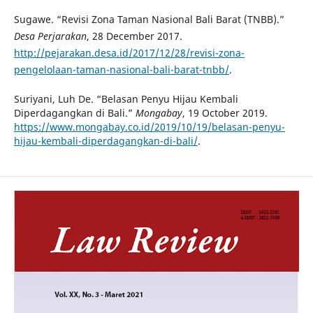
Sugawe. “Revisi Zona Taman Nasional Bali Barat (TNBB).”
Desa Perjarakan
, 28 December 2017.
http://pejarakan.desa.id/2017/12/28/revisi-zona-
pengelolaan-taman-nasional-bali-barat-tnbb/
.
Suriyani, Luh De. “Belasan Penyu Hijau Kembali
Diperdagangkan di Bali.”
Mongabay
, 19 October 2019.
https://www.mongabay.co.id/2019/10/19/belasan-penyu-
hijau-kembali-diperdagangkan-di-bali/
.