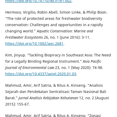
https://doi.org/10.14710/jkt.v19i1.602
.
Hermoso, Virgilio, Robin Abell, Simon Linke, & Philip Boon.
“The role of protected areas for freshwater biodiversity
conservation: Challenges and opportunities in a rapidly
changing world.”
Aquatic Conservation: Marine and
Freshwater Ecosystems
26, no. 1 (June 2016): 3-11.
https://doi.org/10.1002/aqc.2681
.
Kim, Jinyup. “Tackling Biopiracy in Southeast Asia: The Need
for a Legally Binding Regional Instrument.”
Asia Pacific
Journal of Environmental Law
23, no. 1 (May 2020): 74-98.
https://doi.org/10.4337/apjel.2020.01.03
.
Mahmud, Amir, Arif Satria, & Rilus A. Kinseng. “Analisis
Sejarah dan Pendekatan Sentralisasi Taman Nasional Bali
Barat.”
Jurnal Analisis Kebijakan Kehutanan
12, no. 2 (August
2015): 155-67.
Mahmud, Amir, Arif Satria, & Rilus A. Kinseng. “Zonasi