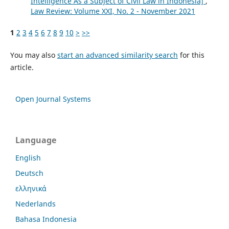
Intelligence As a Subject of Civil Law in Indonesia]
,
Law Review: Volume XXI, No. 2 - November 2021
1
2
3
4
5
6
7
8
9
10
>
>>
You may also
start an advanced similarity search
for this
article.
Open Journal Systems
Language
English
Deutsch
ελληνικά
Nederlands
Bahasa Indonesia