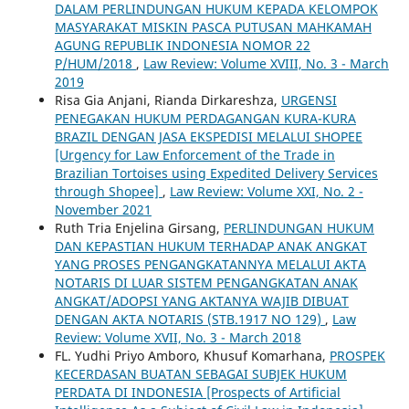
DALAM PERLINDUNGAN HUKUM KEPADA KELOMPOK
MASYARAKAT MISKIN PASCA PUTUSAN MAHKAMAH
AGUNG REPUBLIK INDONESIA NOMOR 22
P/HUM/2018
,
Law Review: Volume XVIII, No. 3 - March
2019
Risa Gia Anjani, Rianda Dirkareshza,
URGENSI
PENEGAKAN HUKUM PERDAGANGAN KURA-KURA
BRAZIL DENGAN JASA EKSPEDISI MELALUI SHOPEE
[Urgency for Law Enforcement of the Trade in
Brazilian Tortoises using Expedited Delivery Services
through Shopee]
,
Law Review: Volume XXI, No. 2 -
November 2021
Ruth Tria Enjelina Girsang,
PERLINDUNGAN HUKUM
DAN KEPASTIAN HUKUM TERHADAP ANAK ANGKAT
YANG PROSES PENGANGKATANNYA MELALUI AKTA
NOTARIS DI LUAR SISTEM PENGANGKATAN ANAK
ANGKAT/ADOPSI YANG AKTANYA WAJIB DIBUAT
DENGAN AKTA NOTARIS (STB.1917 NO 129)
,
Law
Review: Volume XVII, No. 3 - March 2018
FL. Yudhi Priyo Amboro, Khusuf Komarhana,
PROSPEK
KECERDASAN BUATAN SEBAGAI SUBJEK HUKUM
PERDATA DI INDONESIA [Prospects of Artificial