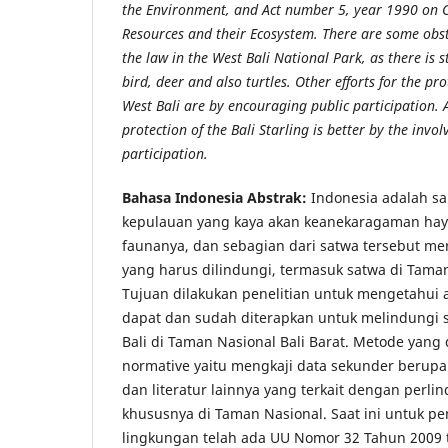
the Environment, and Act number 5, year 1990 on C
Resources and their Ecosystem. There are some obst
the law in the West Bali National Park, as there is st
bird, deer and also turtles. Other efforts for the pro
West Bali are by encouraging public participation.
protection of the Bali Starling is better by the invo
participation.
Bahasa Indonesia Abstrak:
Indonesia adalah sa
kepulauan yang kaya akan keanekaragaman haya
faunanya, dan sebagian dari satwa tersebut m
yang harus dilindungi, termasuk satwa di Taman
Tujuan dilakukan penelitian untuk mengetahui 
dapat dan sudah diterapkan untuk melindungi s
Bali di Taman Nasional Bali Barat. Metode yang
normative yaitu mengkaji data sekunder berupa 
dan literatur lainnya yang terkait dengan perli
khususnya di Taman Nasional. Saat ini untuk p
lingkungan telah ada UU Nomor 32 Tahun 2009 