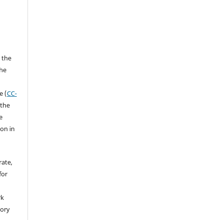
 the
the
a
e (
CC-
 the
e
ion in
rate,
for
rk
tory