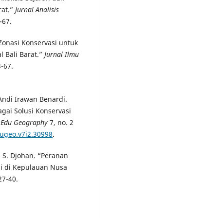
rat.”
Jurnal Analisis
-67.
“Zonasi Konservasi untuk
 Bali Barat.”
Jurnal Ilmu
-67.
 Andi Irawan Benardi.
agai Solusi Konservasi
”
Edu Geography
7, no. 2
dugeo.v7i2.30998
.
T. S. Djohan. “Peranan
li di Kepulauan Nusa
27-40.