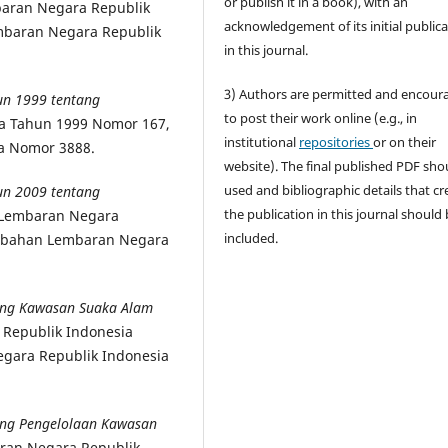
or publish it in a book), with an
aran Negara Republik
acknowledgement of its initial public
mbaran Negara Republik
in this journal.
3) Authors are permitted and encour
un 1999 tentang
to post their work online (e.g., in
a Tahun 1999 Nomor 167,
institutional
repositories
or on their
a Nomor 3888.
website). The final published PDF sho
used and bibliographic details that cr
un 2009 tentang
the publication in this journal should
 Lembaran Negara
included.
ambahan Lembaran Negara
ang Kawasan Suaka Alam
Republik Indonesia
gara Republik Indonesia
ang Pengelolaan Kawasan
an Negara Republik