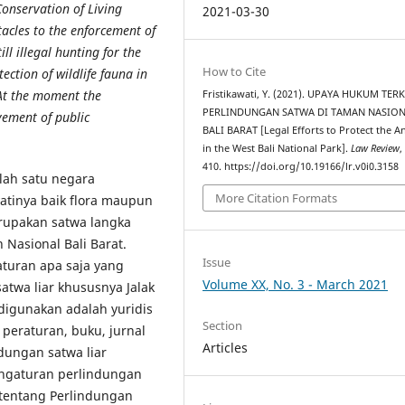
onservation of Living
2021-03-30
acles to the enforcement of
ill illegal hunting for the
How to Cite
tection of wildlife fauna in
 At the moment the
Fristikawati, Y. (2021). UPAYA HUKUM TER
PERLINDUNGAN SATWA DI TAMAN NASIO
lvement of public
BALI BARAT [Legal Efforts to Protect the A
in the West Bali National Park].
Law Review
,
410. https://doi.org/10.19166/lr.v0i0.3158
lah satu negara
More Citation Formats
tinya baik flora maupun
erupakan satwa langka
 Nasional Bali Barat.
Issue
aturan apa saja yang
Volume XX, No. 3 - March 2021
atwa liar khususnya Jalak
 digunakan adalah yuridis
Section
peraturan, buku, jurnal
Articles
ndungan satwa liar
engaturan perlindungan
tentang Perlindungan