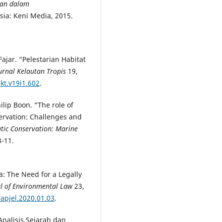
an dalam
ia: Keni Media, 2015.
Fajar. “Pelestarian Habitat
urnal Kelautan Tropis
19,
kt.v19i1.602
.
ilip Boon. “The role of
servation: Challenges and
tic Conservation: Marine
3-11.
a: The Need for a Legally
al of Environmental Law
23,
/apjel.2020.01.03
.
Analisis Sejarah dan