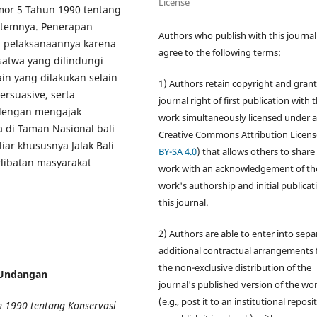
License
or 5 Tahun 1990 tentang
stemnya. Penerapan
Authors who publish with this journal
 pelaksanaannya karena
agree to the following terms:
satwa yang dilindungi
ain yang dilakukan selain
1) Authors retain copyright and grant
rsuasive, serta
journal right of first publication with 
 dengan mengajak
work simultaneously licensed under 
 di Taman Nasional bali
Creative Commons Attribution Licens
iar khususnya Jalak Bali
BY-SA 4.0
) that allows others to share
libatan masyarakat
work with an acknowledgement of th
work's authorship and initial publicat
this journal.
2) Authors are able to enter into sepa
additional contractual arrangements 
the non-exclusive distribution of the
-Undangan
journal's published version of the wo
(e.g., post it to an institutional reposi
 1990 tentang Konservasi