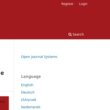
Register
Login
Search
Open Journal Systems
he
Language
English
Deutsch
ελληνικά
Nederlands