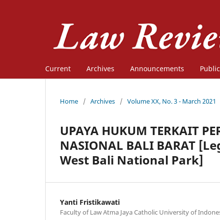
Current
Archives
Announcements
Public
Home
/
Archives
/
Volume XX, No. 3 - March 2021
UPAYA HUKUM TERKAIT P
NASIONAL BALI BARAT [Legal
West Bali National Park]
Yanti Fristikawati
Faculty of Law Atma Jaya Catholic University of Indone