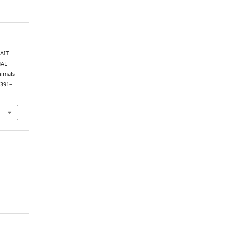
KAIT
NAL
nimals
 391–