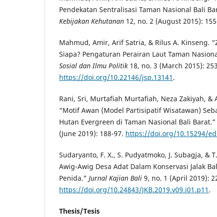
Pendekatan Sentralisasi Taman Nasional Bali Ba
Kebijakan Kehutanan
12, no. 2 (August 2015): 155
Mahmud, Amir, Arif Satria, & Rilus A. Kinseng. 
Siapa? Pengaturan Perairan Laut Taman Nasional
Sosial dan Ilmu Politik
18, no. 3 (March 2015): 253
https://doi.org/10.22146/jsp.13141
.
Rani, Sri, Murtafiah Murtafiah, Neza Zakiyah, &
“Motif Awan (Model Partisipatif Wisatawan) Seb
Hutan Evergreen di Taman Nasional Bali Barat.
(June 2019): 188-97.
https://doi.org/10.15294/e
Sudaryanto, F. X., S. Pudyatmoko, J. Subagja, & 
Awig-Awig Desa Adat Dalam Konservasi Jalak Ba
Penida.”
Jurnal Kajian Bali
9, no. 1 (April 2019): 2
https://doi.org/10.24843/JKB.2019.v09.i01.p11
.
Thesis/Tesis