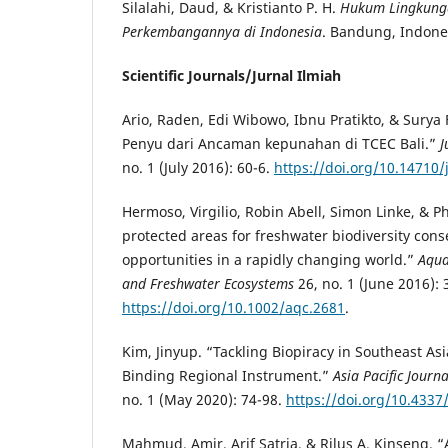
Silalahi, Daud, & Kristianto P. H.
Hukum Lingkung
Perkembangannya di Indonesia
. Bandung, Indones
Scientific Journals/Jurnal Ilmiah
Ario, Raden, Edi Wibowo, Ibnu Pratikto, & Surya 
Penyu dari Ancaman kepunahan di TCEC Bali.”
J
no. 1 (July 2016): 60-6.
https://doi.org/10.14710/j
Hermoso, Virgilio, Robin Abell, Simon Linke, & Ph
protected areas for freshwater biodiversity con
opportunities in a rapidly changing world.”
Aqua
and Freshwater Ecosystems
26, no. 1 (June 2016): 
https://doi.org/10.1002/aqc.2681
.
Kim, Jinyup. “Tackling Biopiracy in Southeast Asi
Binding Regional Instrument.”
Asia Pacific Journ
no. 1 (May 2020): 74-98.
https://doi.org/10.4337
Mahmud, Amir, Arif Satria, & Rilus A. Kinseng. “