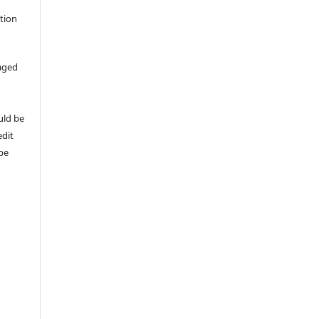
ation
aged
uld be
edit
 be