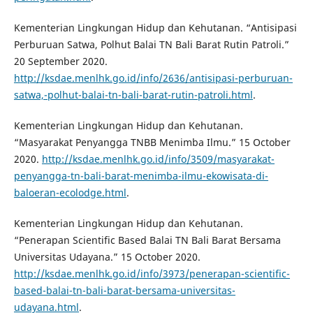
Kementerian Lingkungan Hidup dan Kehutanan. “Antisipasi
Perburuan Satwa, Polhut Balai TN Bali Barat Rutin Patroli.”
20 September 2020.
http://ksdae.menlhk.go.id/info/2636/antisipasi-perburuan-
satwa,-polhut-balai-tn-bali-barat-rutin-patroli.html
.
Kementerian Lingkungan Hidup dan Kehutanan.
“Masyarakat Penyangga TNBB Menimba Ilmu.” 15 October
2020.
http://ksdae.menlhk.go.id/info/3509/masyarakat-
penyangga-tn-bali-barat-menimba-ilmu-ekowisata-di-
baloeran-ecolodge.html
.
Kementerian Lingkungan Hidup dan Kehutanan.
“Penerapan Scientific Based Balai TN Bali Barat Bersama
Universitas Udayana.” 15 October 2020.
http://ksdae.menlhk.go.id/info/3973/penerapan-scientific-
based-balai-tn-bali-barat-bersama-universitas-
udayana.html
.