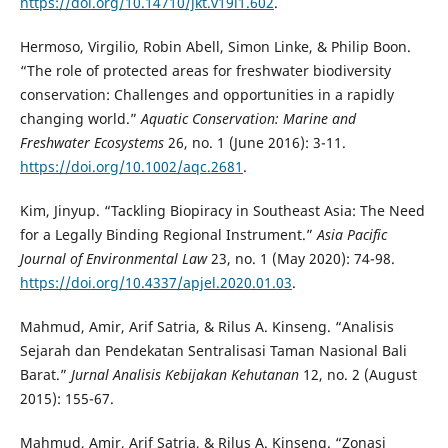
https://doi.org/10.14710/jkt.v19i1.602
.
Hermoso, Virgilio, Robin Abell, Simon Linke, & Philip Boon.
“The role of protected areas for freshwater biodiversity
conservation: Challenges and opportunities in a rapidly
changing world.”
Aquatic Conservation: Marine and
Freshwater Ecosystems
26, no. 1 (June 2016): 3-11.
https://doi.org/10.1002/aqc.2681
.
Kim, Jinyup. “Tackling Biopiracy in Southeast Asia: The Need
for a Legally Binding Regional Instrument.”
Asia Pacific
Journal of Environmental Law
23, no. 1 (May 2020): 74-98.
https://doi.org/10.4337/apjel.2020.01.03
.
Mahmud, Amir, Arif Satria, & Rilus A. Kinseng. “Analisis
Sejarah dan Pendekatan Sentralisasi Taman Nasional Bali
Barat.”
Jurnal Analisis Kebijakan Kehutanan
12, no. 2 (August
2015): 155-67.
Mahmud, Amir, Arif Satria, & Rilus A. Kinseng. “Zonasi