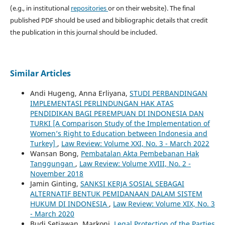
(e.g., in institutional
repositories
or on their website). The final
published PDF should be used and bibliographic details that credit
the publication in this journal should be included.
Similar Articles
Andi Hugeng, Anna Erliyana,
STUDI PERBANDINGAN
IMPLEMENTASI PERLINDUNGAN HAK ATAS
PENDIDIKAN BAGI PEREMPUAN DI INDONESIA DAN
TURKI [A Comparison Study of the Implementation of
Women’s Right to Education between Indonesia and
Turkey]
,
Law Review: Volume XXI, No. 3 - March 2022
Wansan Bong,
Pembatalan Akta Pembebanan Hak
Tanggungan
,
Law Review: Volume XVIII, No. 2 -
November 2018
Jamin Ginting,
SANKSI KERJA SOSIAL SEBAGAI
ALTERNATIF BENTUK PEMIDANAAN DALAM SISTEM
HUKUM DI INDONESIA
,
Law Review: Volume XIX, No. 3
- March 2020
Budi Setiawan, Markoni,
Legal Protection of the Parties