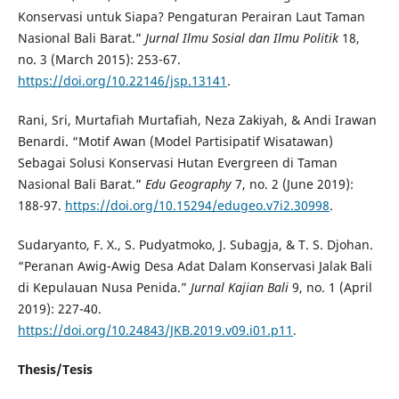
Konservasi untuk Siapa? Pengaturan Perairan Laut Taman
Nasional Bali Barat.”
Jurnal Ilmu Sosial dan Ilmu Politik
18,
no. 3 (March 2015): 253-67.
https://doi.org/10.22146/jsp.13141
.
Rani, Sri, Murtafiah Murtafiah, Neza Zakiyah, & Andi Irawan
Benardi. “Motif Awan (Model Partisipatif Wisatawan)
Sebagai Solusi Konservasi Hutan Evergreen di Taman
Nasional Bali Barat.”
Edu Geography
7, no. 2 (June 2019):
188-97.
https://doi.org/10.15294/edugeo.v7i2.30998
.
Sudaryanto, F. X., S. Pudyatmoko, J. Subagja, & T. S. Djohan.
“Peranan Awig-Awig Desa Adat Dalam Konservasi Jalak Bali
di Kepulauan Nusa Penida.”
Jurnal Kajian Bali
9, no. 1 (April
2019): 227-40.
https://doi.org/10.24843/JKB.2019.v09.i01.p11
.
Thesis/Tesis