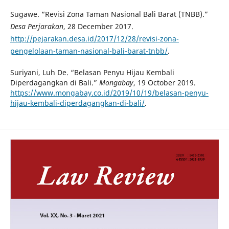
Sugawe. “Revisi Zona Taman Nasional Bali Barat (TNBB).”
Desa Perjarakan
, 28 December 2017.
http://pejarakan.desa.id/2017/12/28/revisi-zona-
pengelolaan-taman-nasional-bali-barat-tnbb/
.
Suriyani, Luh De. “Belasan Penyu Hijau Kembali
Diperdagangkan di Bali.”
Mongabay
, 19 October 2019.
https://www.mongabay.co.id/2019/10/19/belasan-penyu-
hijau-kembali-diperdagangkan-di-bali/
.