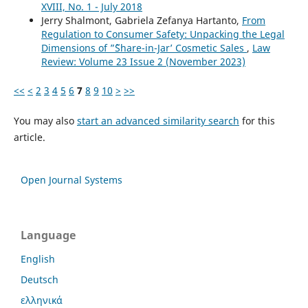
XVIII, No. 1 - July 2018
Jerry Shalmont, Gabriela Zefanya Hartanto,
From
Regulation to Consumer Safety: Unpacking the Legal
Dimensions of ”˜Share-in-Jar’ Cosmetic Sales
,
Law
Review: Volume 23 Issue 2 (November 2023)
<<
<
2
3
4
5
6
7
8
9
10
>
>>
You may also
start an advanced similarity search
for this
article.
Open Journal Systems
Language
English
Deutsch
ελληνικά