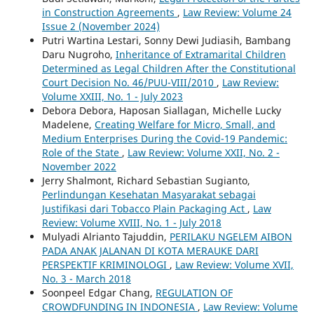
in Construction Agreements
,
Law Review: Volume 24
Issue 2 (November 2024)
Putri Wartina Lestari, Sonny Dewi Judiasih, Bambang
Daru Nugroho,
Inheritance of Extramarital Children
Determined as Legal Children After the Constitutional
Court Decision No. 46/PUU-VIII/2010
,
Law Review:
Volume XXIII, No. 1 - July 2023
Debora Debora, Haposan Siallagan, Michelle Lucky
Madelene,
Creating Welfare for Micro, Small, and
Medium Enterprises During the Covid-19 Pandemic:
Role of the State
,
Law Review: Volume XXII, No. 2 -
November 2022
Jerry Shalmont, Richard Sebastian Sugianto,
Perlindungan Kesehatan Masyarakat sebagai
Justifikasi dari Tobacco Plain Packaging Act
,
Law
Review: Volume XVIII, No. 1 - July 2018
Mulyadi Alrianto Tajuddin,
PERILAKU NGELEM AIBON
PADA ANAK JALANAN DI KOTA MERAUKE DARI
PERSPEKTIF KRIMINOLOGI
,
Law Review: Volume XVII,
No. 3 - March 2018
Soonpeel Edgar Chang,
REGULATION OF
CROWDFUNDING IN INDONESIA
,
Law Review: Volume