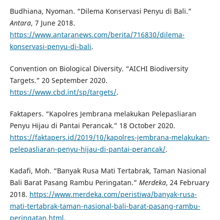
Budhiana, Nyoman. “Dilema Konservasi Penyu di Bali.”
Antara
, 7 June 2018.
https://www.antaranews.com/berita/716830/dilema-
konservasi-penyu-di-bali
.
Convention on Biological Diversity. “AICHI Biodiversity
Targets.” 20 September 2020.
https://www.cbd.int/sp/targets/
.
Faktapers. “Kapolres Jembrana melakukan Pelepasliaran
Penyu Hijau di Pantai Perancak.” 18 October 2020.
https://faktapers.id/2019/10/kapolres-jembrana-melakukan-
pelepasliaran-penyu-hijau-di-pantai-perancak/
.
Kadafi, Moh. “Banyak Rusa Mati Tertabrak, Taman Nasional
Bali Barat Pasang Rambu Peringatan.”
Merdeka
, 24 February
2018.
https://www.merdeka.com/peristiwa/banyak-rusa-
mati-tertabrak-taman-nasional-bali-barat-pasang-rambu-
peringatan.html
.