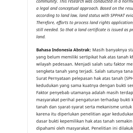
community. This research was conducted in a norma
a legal and conceptual approach. Based on the resul
according to land law, land status with SPPHAT evid
Therefore, efforts to process land rights applicatio
still needed. So that a land certificate is issued as 
land
.
Bahasa Indonesia Abstrak:
Masih banyaknya sta
yang belum memiliki sertipikat hak atas tanah k
wilayah pedesaan. Menjadi salah satu faktor 
sengketa tanah yang terjadi. Salah satunya tan
Surat Pernyataan pelepasan hak atas tanah (SP
kedudukan yang sama kuatnya dengan bukti sert
Faktor penyebab utamanya adalah masih terdap
masyarakat perihal pengaturan terhadap bukti 
tanah dan syarat-syarat serta mekanisme untu
karena itu diperlukan penelitian agar keduduk
dasar bukti kepemilikan hak atas tanah semakin
dipahami oleh masyarakat. Penelitian ini dilakuk