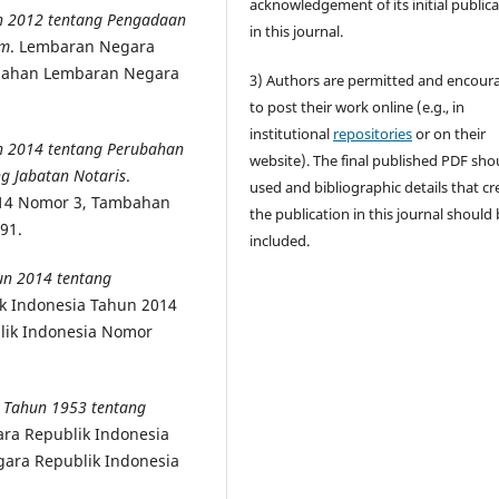
acknowledgement of its initial public
n 2012 tentang Pengadaan
in this journal.
um
. Lembaran Negara
mbahan Lembaran Negara
3) Authors are permitted and encour
to post their work online (e.g., in
institutional
repositories
or on their
n 2014 tentang Perubahan
website). The final published PDF sho
 Jabatan Notaris
.
used and bibliographic details that cr
014 Nomor 3, Tambahan
the publication in this journal should
91.
included.
un 2014 tentang
k Indonesia Tahun 2014
ik Indonesia Nomor
 Tahun 1953 tentang
ra Republik Indonesia
ara Republik Indonesia