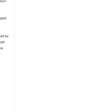
ation
aged
uld be
edit
 be