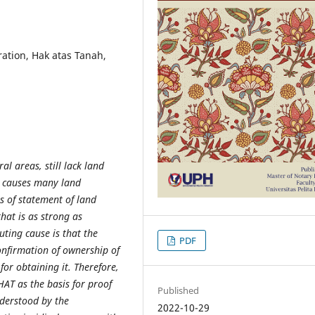
ration, Hak atas Tanah,
al areas, still lack land
t causes many land
us of statement of land
that is as strong as
uting cause is that the
PDF
onfirmation of ownership of
for obtaining it. Therefore,
HAT as the basis for proof
Published
nderstood by the
2022-10-29