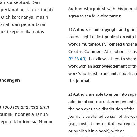
n konseptual. Dari
Authors who publish with this journal
 pertanahan, status tanah
agree to the following terms:
 Oleh karenanya, masih
tanah dan pendaftaran
1) Authors retain copyright and grant
bukti kepemilikan atas
journal right of first publication with 
work simultaneously licensed under 
Creative Commons Attribution Licens
BY-SA 4.0
) that allows others to share
work with an acknowledgement of th
work's authorship and initial publicat
-undangan
this journal.
2) Authors are able to enter into sepa
additional contractual arrangements 
 1960 tentang Peraturan
the non-exclusive distribution of the
publik Indonesia Tahun
journal's published version of the wo
epublik Indonesia Nomor
(e.g., post it to an institutional reposi
or publish it in a book), with an