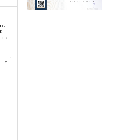
rat
H)
Tanah.