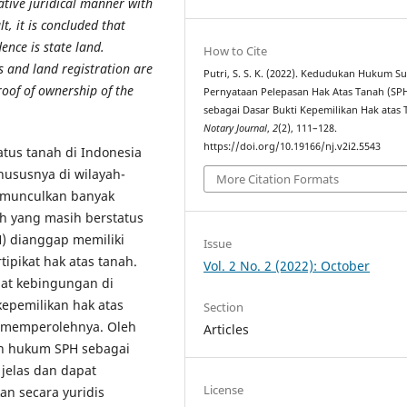
tive juridical manner with
t, it is concluded that
ence is state land.
How to Cite
ns and land registration are
Putri, S. S. K. (2022). Kedudukan Hukum Su
proof of ownership of the
Pernyataan Pelepasan Hak Atas Tanah (SP
sebagai Dasar Bukti Kepemilikan Hak atas 
Notary Journal
,
2
(2), 111–128.
https://doi.org/10.19166/nj.v2i2.5543
tus tanah di Indonesia
hususnya di wilayah-
More Citation Formats
memunculkan banyak
ah yang masih berstatus
H) dianggap memiliki
Issue
ipikat hak atas tanah.
Vol. 2 No. 2 (2022): October
at kebingungan di
kepemilikan hak atas
Section
k memperolehnya. Oleh
Articles
an hukum SPH sebagai
 jelas dan dapat
License
an secara yuridis