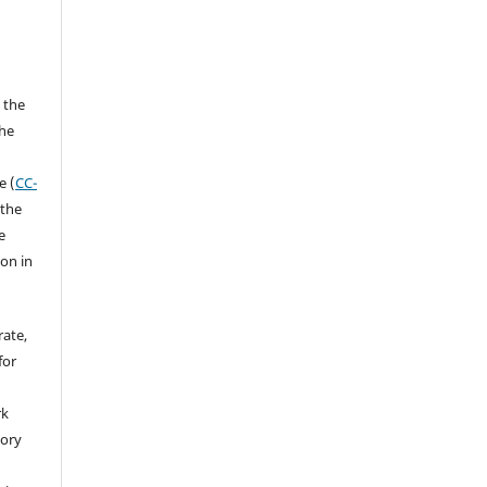
 the
the
a
e (
CC-
 the
e
ion in
rate,
for
rk
tory