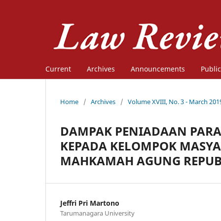
Current
Archives
Announcements
Public
Home
/
Archives
/
Volume XVIII, No. 3 - March 201
DAMPAK PENIADAAN PAR
KEPADA KELOMPOK MASYA
MAHKAMAH AGUNG REPUBL
Jeffri Pri Martono
Tarumanagara University