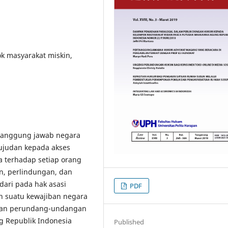
 masyarakat miskin,
tanggung jawab negara
ujudan kepada akses
a terhadap setiap orang
, perlindungan, dan
ari pada hak asasi
PDF
 suatu kewajiban negara
uran perundang-undangan
g Republik Indonesia
Published