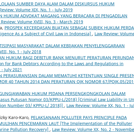
ELOLAAN SUMBER DAYA ALAM DALAM DISKURSUS HUKUM
Review: Volume XIX, No. 1 - July 2019
N HUKUM ADVOKAT MAGANG YANG BERACARA DI PENGADILAN
 Review: Volume XVIII, No. 3 - March 2019
na,
PROSPEK KECERDASAN BUATAN SEBAGAI SUBJEK HUKUM PERD
ligence As a Subject of Civil Law in Indonesia]
,
Law Review: Volum
TISIPASI MASYARAKAT DALAM KEBIJAKAN PENYELENGGARAAN
II, No. 1 - July 2018
AN HUKUM BAGI DEBITUR BANK MENURUT PERATURAN PERUNDA
 for Bank Debtors According to the Laws and Regulations in
- July 2021
AN PERASURANSIAN DALAM MEMATUHI KETENTUAN SINGLE PRESE
R 40 TAHUN 2014 DAN PERATURAN OJK NOMOR 67/POJK.05/20
GUNGJAWABAN HUKUM PIDANA PERSENGKONGKOLAN DALAM
us Putusan Nomor 03/KPPU-L/2018) [Criminal Law Liability in Un
sion Number 03/ KPPU-L/ 2018)]
,
Law Review: Volume XX, No. 1 - Ju
Rizky Karo-Karo,
PELAKSANAAN POLLUTER PAYS PRINCIPLE PADA
IHAN PENCEMARAN LAUT [The Implementation of the Polluter
rine Pollution Recovery]
,
Law Review: Volume XX, No. 2 - Novembe