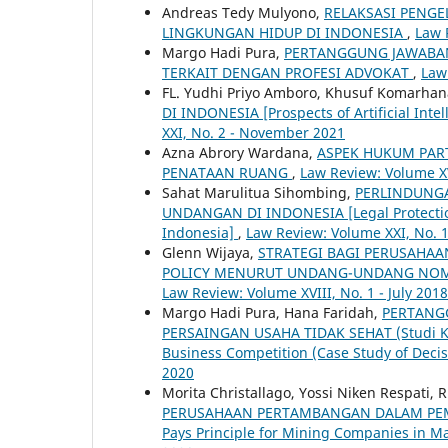
Andreas Tedy Mulyono,
RELAKSASI PENG
LINGKUNGAN HIDUP DI INDONESIA
,
Law 
Margo Hadi Pura,
PERTANGGUNG JAWABA
TERKAIT DENGAN PROFESI ADVOKAT
,
Law
FL. Yudhi Priyo Amboro, Khusuf Komarha
DI INDONESIA [Prospects of Artificial Intel
XXI, No. 2 - November 2021
Azna Abrory Wardana,
ASPEK HUKUM PAR
PENATAAN RUANG
,
Law Review: Volume XVI
Sahat Marulitua Sihombing,
PERLINDUNG
UNDANGAN DI INDONESIA [Legal Protection
Indonesia]
,
Law Review: Volume XXI, No. 1 
Glenn Wijaya,
STRATEGI BAGI PERUSAHA
POLICY MENURUT UNDANG-UNDANG NOMO
Law Review: Volume XVIII, No. 1 - July 2018
Margo Hadi Pura, Hana Faridah,
PERTANG
PERSAINGAN USAHA TIDAK SEHAT (Studi Kas
Business Competition (Case Study of Deci
2020
Morita Christallago, Yossi Niken Respati, 
PERUSAHAAN PERTAMBANGAN DALAM PEMUL
Pays Principle for Mining Companies in Ma