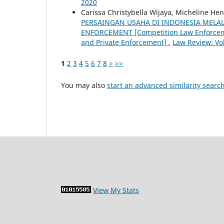
2020
Carissa Christybella Wijaya, Micheline Hen
PERSAINGAN USAHA DI INDONESIA MELA
ENFORCEMENT [Competition Law Enforceme
and Private Enforcement]
,
Law Review: Vo
1
2
3
4
5
6
7
8
>
>>
You may also
start an advanced similarity searc
View My Stats