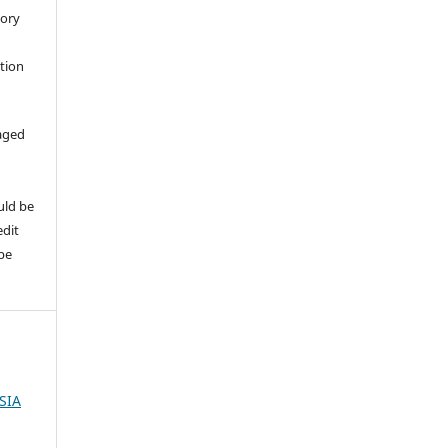
tory
ation
aged
uld be
edit
 be
SIA