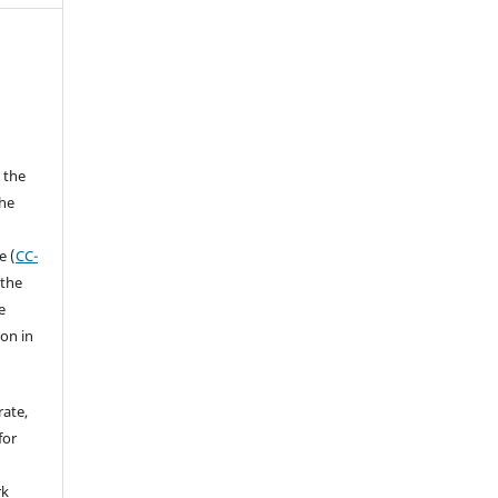
 the
the
a
e (
CC-
 the
e
ion in
rate,
for
rk