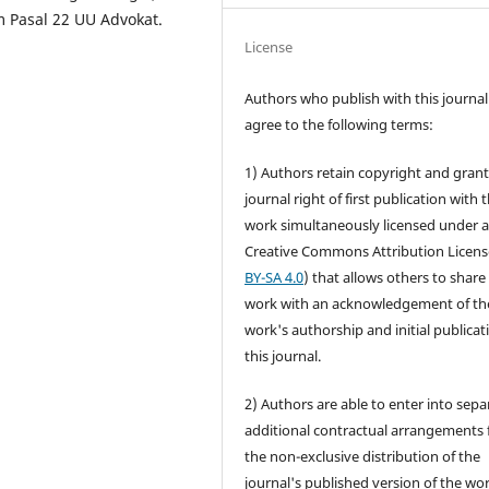
 Pasal 22 UU Advokat.
License
Authors who publish with this journal
agree to the following terms:
1) Authors retain copyright and grant
journal right of first publication with 
work simultaneously licensed under 
Creative Commons Attribution Licens
BY-SA 4.0
) that allows others to share
work with an acknowledgement of th
work's authorship and initial publicat
this journal.
2) Authors are able to enter into sepa
additional contractual arrangements 
the non-exclusive distribution of the
journal's published version of the wo