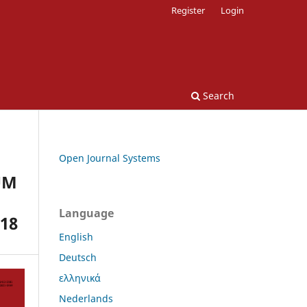
Register
Login
Search
Open Journal Systems
UM
Language
18
English
Deutsch
ελληνικά
Nederlands