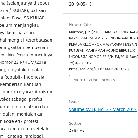
a (selanjutnya disebut
2019-05-18
ana / KUHAP), bahkan
dalam Pasal 56 KUHAP.
How to Cite
i belum menjangkau
nya keterbatasan
Martono, J. P. (2019). DAMPAK PENIADAAN
PARALEGAL DALAM PERLINDUNGAN HUK
hal mengisi keterbatasan
KEPADA KELOMPOK MASYARAKAT MISKIN
meningkatkan pemberian
PUTUSAN MAHKAMAH AGUNG REPUBLIK
miskin. Pasca munculnya
INDONESIA NOMOR 22 P/HUM/2018.
Law 
 Nomor 22 P/HUM/2018
18
(3), 288–312.
ang dinyatakan dalam
https://doi.org/10.19166/lr.v18i3.1298
a Republik Indonesia
More Citation Formats
 Pemberian Bantuan
ompok masyarakat miskin
vokat sebagai profesi
Issue
 harus dimunculkan dan
Volume XVIII, No. 3 - March 2019
an dalam menjalankan
 kode etik profesi
Section
ara cuma-cuma setelah
Articles
m Tentang Paralegal,