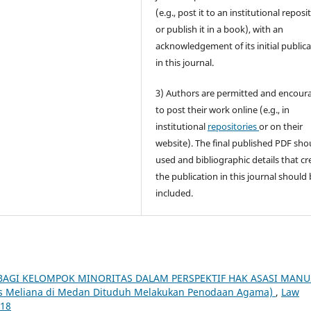
(e.g., post it to an institutional reposi
or publish it in a book), with an
acknowledgement of its initial public
in this journal.
3) Authors are permitted and encour
to post their work online (e.g., in
institutional
repositories
or on their
website). The final published PDF sho
used and bibliographic details that cr
the publication in this journal should
included.
BAGI KELOMPOK MINORITAS DALAM PERSPEKTIF HAK ASASI MANU
 Meliana di Medan Dituduh Melakukan Penodaan Agama)
,
Law
018