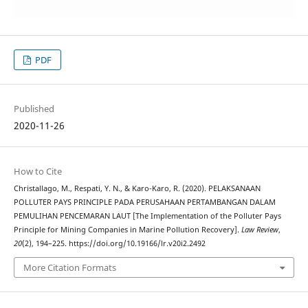
PDF
Published
2020-11-26
How to Cite
Christallago, M., Respati, Y. N., & Karo-Karo, R. (2020). PELAKSANAAN
POLLUTER PAYS PRINCIPLE PADA PERUSAHAAN PERTAMBANGAN DALAM
PEMULIHAN PENCEMARAN LAUT [The Implementation of the Polluter Pays
Principle for Mining Companies in Marine Pollution Recovery].
Law Review
,
20
(2), 194–225. https://doi.org/10.19166/lr.v20i2.2492
More Citation Formats