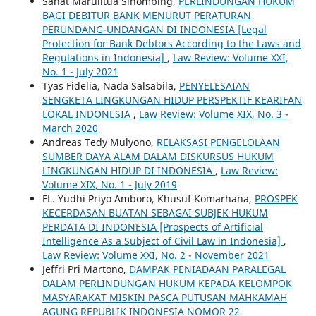
Sahat Marulitua Sihombing,
PERLINDUNGAN HUKUM
BAGI DEBITUR BANK MENURUT PERATURAN
PERUNDANG-UNDANGAN DI INDONESIA [Legal
Protection for Bank Debtors According to the Laws and
Regulations in Indonesia]
,
Law Review: Volume XXI,
No. 1 - July 2021
Tyas Fidelia, Nada Salsabila,
PENYELESAIAN
SENGKETA LINGKUNGAN HIDUP PERSPEKTIF KEARIFAN
LOKAL INDONESIA
,
Law Review: Volume XIX, No. 3 -
March 2020
Andreas Tedy Mulyono,
RELAKSASI PENGELOLAAN
SUMBER DAYA ALAM DALAM DISKURSUS HUKUM
LINGKUNGAN HIDUP DI INDONESIA
,
Law Review:
Volume XIX, No. 1 - July 2019
FL. Yudhi Priyo Amboro, Khusuf Komarhana,
PROSPEK
KECERDASAN BUATAN SEBAGAI SUBJEK HUKUM
PERDATA DI INDONESIA [Prospects of Artificial
Intelligence As a Subject of Civil Law in Indonesia]
,
Law Review: Volume XXI, No. 2 - November 2021
Jeffri Pri Martono,
DAMPAK PENIADAAN PARALEGAL
DALAM PERLINDUNGAN HUKUM KEPADA KELOMPOK
MASYARAKAT MISKIN PASCA PUTUSAN MAHKAMAH
AGUNG REPUBLIK INDONESIA NOMOR 22