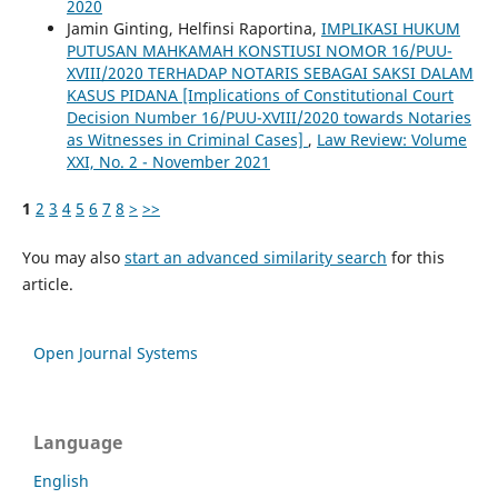
2020
Jamin Ginting, Helfinsi Raportina,
IMPLIKASI HUKUM
PUTUSAN MAHKAMAH KONSTIUSI NOMOR 16/PUU-
XVIII/2020 TERHADAP NOTARIS SEBAGAI SAKSI DALAM
KASUS PIDANA [Implications of Constitutional Court
Decision Number 16/PUU-XVIII/2020 towards Notaries
as Witnesses in Criminal Cases]
,
Law Review: Volume
XXI, No. 2 - November 2021
1
2
3
4
5
6
7
8
>
>>
You may also
start an advanced similarity search
for this
article.
Open Journal Systems
Language
English