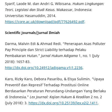
Syarif, Laode M. dan Andri G. Wibisana.
Hukum Lingkungan:
Teori, Legislasi dan Studi Kasus.
Makassar, Indonesia:
Universitas Hasanuddin, 2014.
https://core.ac.uk/download/pdf/77626492.pdf
.
Scientific Journals/Jurnal Ilmiah
Darma, Malvin Edi & Ahmad Redi. “Penerapan Asas Polluter
Pay Principle dan Strict Liability terhadap Pelaku
Pembakaran Hutan.”
Jurnal Hukum Adigama
1, no. 1 (July
2018): 1657-83.
http://dx.doi.org/10.24912/adigama.v1i1.2236
.
Karo, Rizky Karo, Debora Pasaribu, & Elsya Sulimin. "Upaya
Preventif dan Represif Terhadap Prostitusi Online
Berdasarkan Peraturan Perundang-Undangan Yang Berlaku
di Indonesia."
Lex Journal: Kajian Hukum & Keadilan
2 no. 2
(July 2018): 3.
https://dx.doi.org/10.25139/lex.v2i2.1411
.