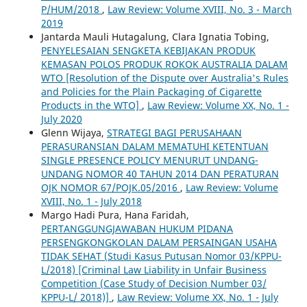
P/HUM/2018
,
Law Review: Volume XVIII, No. 3 - March
2019
Jantarda Mauli Hutagalung, Clara Ignatia Tobing,
PENYELESAIAN SENGKETA KEBIJAKAN PRODUK
KEMASAN POLOS PRODUK ROKOK AUSTRALIA DALAM
WTO [Resolution of the Dispute over Australia's Rules
and Policies for the Plain Packaging of Cigarette
Products in the WTO]
,
Law Review: Volume XX, No. 1 -
July 2020
Glenn Wijaya,
STRATEGI BAGI PERUSAHAAN
PERASURANSIAN DALAM MEMATUHI KETENTUAN
SINGLE PRESENCE POLICY MENURUT UNDANG-
UNDANG NOMOR 40 TAHUN 2014 DAN PERATURAN
OJK NOMOR 67/POJK.05/2016
,
Law Review: Volume
XVIII, No. 1 - July 2018
Margo Hadi Pura, Hana Faridah,
PERTANGGUNGJAWABAN HUKUM PIDANA
PERSENGKONGKOLAN DALAM PERSAINGAN USAHA
TIDAK SEHAT (Studi Kasus Putusan Nomor 03/KPPU-
L/2018) [Criminal Law Liability in Unfair Business
Competition (Case Study of Decision Number 03/
KPPU-L/ 2018)]
,
Law Review: Volume XX, No. 1 - July