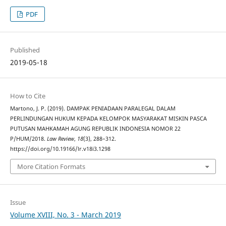
PDF
Published
2019-05-18
How to Cite
Martono, J. P. (2019). DAMPAK PENIADAAN PARALEGAL DALAM
PERLINDUNGAN HUKUM KEPADA KELOMPOK MASYARAKAT MISKIN PASCA
PUTUSAN MAHKAMAH AGUNG REPUBLIK INDONESIA NOMOR 22
P/HUM/2018.
Law Review
,
18
(3), 288–312.
https://doi.org/10.19166/lr.v18i3.1298
More Citation Formats
Issue
Volume XVIII, No. 3 - March 2019