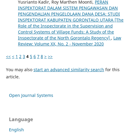
Yusrianto Kadir, Roy Marthen Moonti,
PERAN
INSPEKTORAT DALAM SISTEM PENGAWASAN DAN
PENGENDALIAN PENGELOLAAN DANA DESA: STUDI
INSPEKTORAT KABUPATEN GORONTALO UTARA [The
Role of the Inspectorate in the Supervision and
Control Systems of Village Funds: A Study of the
Inspectorate of the North Gorontalo Regency]
,
Law
Review: Volume XX, No. 2 - November 2020
<<
<
1
2
3
4
5
6
7
8
>
>>
You may also
start an advanced similarity search
for this
article.
Open Journal Systems
Language
English