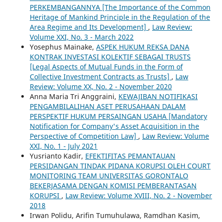
PERKEMBANGANNYA [The Importance of the Common
Heritage of Mankind Principle in the Regulation of the
Area Regime and Its Development]
,
Law Review:
Volume XXI, No. 3 - March 2022
Yosephus Mainake,
ASPEK HUKUM REKSA DANA
KONTRAK INVESTASI KOLEKTIF SEBAGAI TRUSTS
[Legal Aspects of Mutual Funds in the Form of
Collective Investment Contracts as Trusts]
,
Law
Review: Volume XX, No. 2 - November 2020
Anna Maria Tri Anggraini,
KEWAJIBAN NOTIFIKASI
PENGAMBILALIHAN ASET PERUSAHAAN DALAM
PERSPEKTIF HUKUM PERSAINGAN USAHA [Mandatory
Notification for Company's Asset Acquisition in the
Perspective of Competition Law]
,
Law Review: Volume
XXI, No. 1 - July 2021
Yusrianto Kadir,
EFEKTIFITAS PEMANTAUAN
PERSIDANGAN TINDAK PIDANA KORUPSI OLEH COURT
MONITORING TEAM UNIVERSITAS GORONTALO
BEKERJASAMA DENGAN KOMISI PEMBERANTASAN
KORUPSI
,
Law Review: Volume XVIII, No. 2 - November
2018
Irwan Polidu, Arifin Tumuhulawa, Ramdhan Kasim,