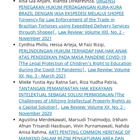
Risa Gia Anjani, Rianda Dirkareshza,
URGENSI
PENEGAKAN HUKUM PERDAGANGAN KURA-KURA
BRAZIL DENGAN JASA EKSPEDISI MELALUI SHOPEE
[Urgency for Law Enforcement of the Trade in
Brazilian Tortoises using Expedited Delivery Services
through Shopee]
,
Law Review: Volume XXI, No. 2 -
November 2021
Cynthia Phillo, Hessa Arteja, M Faiz Rizqi,
PERLINDUNGAN HUKUM TERHADAP HAK-HAK ANAK
ATAS PENDIDIKAN PADA MASA PANDEMI COVID-19
[The Legal Protection of Children's Right to Education
during the Covid-19 Pandemic]
,
Law Review: Volume
XX, No. 3 - March 2021
Mieke Yustia Ayu Ratna Sari, Riza Yudha Patria,
TANTANGAN PEMANFAATAN HAK KEKAYAAN
INTELEKTUAL SEBAGAI SOLUSI PERMODALAN [The
Challenges of Utilizing Intellectual Property Rights as
a Capital Solution]
,
Law Review: Volume XX, No. 2 -
November 2020
Agustina Merdekawati, Marsudi Triatmodjo, Irkham
Afnan Trisandi Hasibuan, Vivin Purnamawati, Nahda
Anisa Rahma,
ARTI PENTING COMMON HERITAGE OF
MANKIND DALAM REZIM PENGATURAN AREA DAN