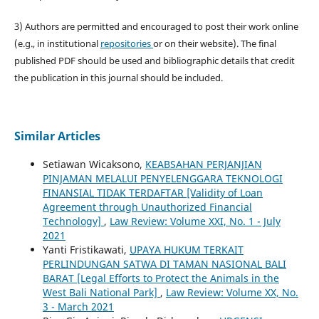
3) Authors are permitted and encouraged to post their work online
(e.g., in institutional
repositories
or on their website). The final
published PDF should be used and bibliographic details that credit
the publication in this journal should be included.
Similar Articles
Setiawan Wicaksono,
KEABSAHAN PERJANJIAN
PINJAMAN MELALUI PENYELENGGARA TEKNOLOGI
FINANSIAL TIDAK TERDAFTAR [Validity of Loan
Agreement through Unauthorized Financial
Technology]
,
Law Review: Volume XXI, No. 1 - July
2021
Yanti Fristikawati,
UPAYA HUKUM TERKAIT
PERLINDUNGAN SATWA DI TAMAN NASIONAL BALI
BARAT [Legal Efforts to Protect the Animals in the
West Bali National Park]
,
Law Review: Volume XX, No.
3 - March 2021