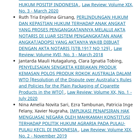
HUKUM POSITIF INDONESIA
,
Law Review: Volume XIX,
No. 3 - March 2020
Ruth Tria Enjelina Girsang,
PERLINDUNGAN HUKUM
DAN KEPASTIAN HUKUM TERHADAP ANAK ANGKAT
YANG PROSES PENGANGKATANNYA MELALUI AKTA
NOTARIS DI LUAR SISTEM PENGANGKATAN ANAK
ANGKAT/ADOPSI YANG AKTANYA WAJIB DIBUAT
DENGAN AKTA NOTARIS (STB.1917 NO 129)
,
Law
Review: Volume XVII, No. 3 - March 2018
Jantarda Mauli Hutagalung, Clara Ignatia Tobing,
PENYELESAIAN SENGKETA KEBIJAKAN PRODUK
KEMASAN POLOS PRODUK ROKOK AUSTRALIA DALAM
WTO [Resolution of the Dispute over Australia's Rules
and Policies for the Plain Packaging of Cigarette
Products in the WTO]
,
Law Review: Volume XX, No. 1 -
July 2020
Nina Amelia Novita Sari, Ezra Tambunan, Patricia Inge
Felany, Xavier Nugraha,
IMPLIKASI PENAFSIRAN HAK
MENGUASAI NEGARA OLEH MAHKAMAH KONSTITUSI
TERHADAP POLITIK HUKUM AGRARIA PADA PULAU-
PULAU KECIL DI INDONESIA
,
Law Review: Volume XIX,
No. 2 - November 2019