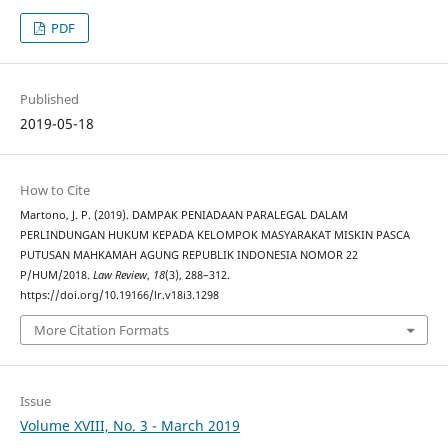
PDF
Published
2019-05-18
How to Cite
Martono, J. P. (2019). DAMPAK PENIADAAN PARALEGAL DALAM
PERLINDUNGAN HUKUM KEPADA KELOMPOK MASYARAKAT MISKIN PASCA
PUTUSAN MAHKAMAH AGUNG REPUBLIK INDONESIA NOMOR 22
P/HUM/2018.
Law Review
,
18
(3), 288–312.
https://doi.org/10.19166/lr.v18i3.1298
More Citation Formats
Issue
Volume XVIII, No. 3 - March 2019