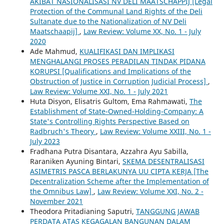
AKIBAT NASIONALISASI NV DELI MAATSCHAPPIJ [Legal
Protection of the Communal Land Rights of the Deli
Sultanate due to the Nationalization of NV Deli
Maatschaapij]
,
Law Review: Volume XX, No. 1 - July
2020
Ade Mahmud,
KUALIFIKASI DAN IMPLIKASI
MENGHALANGI PROSES PERADILAN TINDAK PIDANA
KORUPSI [Qualifications and Implications of the
Obstruction of Justice in Corruption Judicial Process]
,
Law Review: Volume XXI, No. 1 - July 2021
Huta Disyon, Elisatris Gultom, Ema Rahmawati,
The
Establishment of State-Owned-Holding-Company: A
State's Controlling Rights Perspective Based on
Radbruch's Theory
,
Law Review: Volume XXIII, No. 1 -
July 2023
Fradhana Putra Disantara, Azzahra Ayu Sabilla,
Raraniken Ayuning Bintari,
SKEMA DESENTRALISASI
ASIMETRIS PASCA BERLAKUNYA UU CIPTA KERJA [The
Decentralization Scheme after the Implementation of
the Omnibus Law]
,
Law Review: Volume XXI, No. 2 -
November 2021
Theodora Pritadianing Saputri,
TANGGUNG JAWAB
PERDATA ATAS KEGAGALAN BANGUNAN DALAM