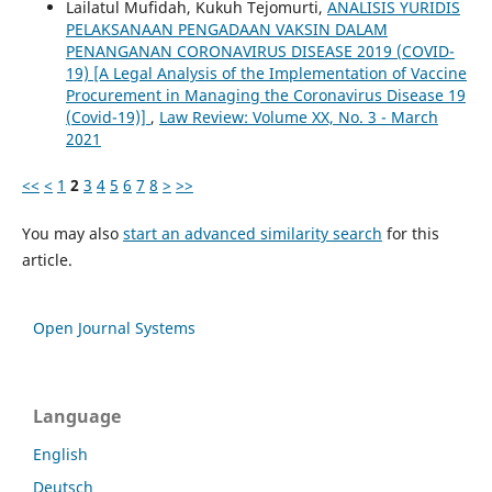
Lailatul Mufidah, Kukuh Tejomurti,
ANALISIS YURIDIS
PELAKSANAAN PENGADAAN VAKSIN DALAM
PENANGANAN CORONAVIRUS DISEASE 2019 (COVID-
19) [A Legal Analysis of the Implementation of Vaccine
Procurement in Managing the Coronavirus Disease 19
(Covid-19)]
,
Law Review: Volume XX, No. 3 - March
2021
<<
<
1
2
3
4
5
6
7
8
>
>>
You may also
start an advanced similarity search
for this
article.
Open Journal Systems
Language
English
Deutsch