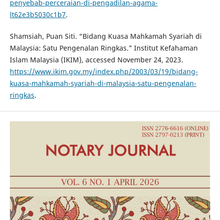
penyebab-perceraian-di-pengadilan-agama-
lt62e3b5030c1b7
.
Shamsiah, Puan Siti. “Bidang Kuasa Mahkamah Syariah di
Malaysia: Satu Pengenalan Ringkas.” Institut Kefahaman
Islam Malaysia (IKIM), accessed November 24, 2023.
https://www.ikim.gov.my/index.php/2003/03/19/bidang-
kuasa-mahkamah-syariah-di-malaysia-satu-pengenalan-
ringkas
.