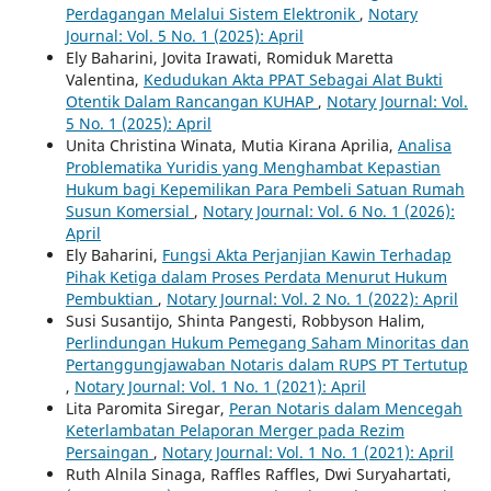
Perdagangan Melalui Sistem Elektronik
,
Notary
Journal: Vol. 5 No. 1 (2025): April
Ely Baharini, Jovita Irawati, Romiduk Maretta
Valentina,
Kedudukan Akta PPAT Sebagai Alat Bukti
Otentik Dalam Rancangan KUHAP
,
Notary Journal: Vol.
5 No. 1 (2025): April
Unita Christina Winata, Mutia Kirana Aprilia,
Analisa
Problematika Yuridis yang Menghambat Kepastian
Hukum bagi Kepemilikan Para Pembeli Satuan Rumah
Susun Komersial
,
Notary Journal: Vol. 6 No. 1 (2026):
April
Ely Baharini,
Fungsi Akta Perjanjian Kawin Terhadap
Pihak Ketiga dalam Proses Perdata Menurut Hukum
Pembuktian
,
Notary Journal: Vol. 2 No. 1 (2022): April
Susi Susantijo, Shinta Pangesti, Robbyson Halim,
Perlindungan Hukum Pemegang Saham Minoritas dan
Pertanggungjawaban Notaris dalam RUPS PT Tertutup
,
Notary Journal: Vol. 1 No. 1 (2021): April
Lita Paromita Siregar,
Peran Notaris dalam Mencegah
Keterlambatan Pelaporan Merger pada Rezim
Persaingan
,
Notary Journal: Vol. 1 No. 1 (2021): April
Ruth Alnila Sinaga, Raffles Raffles, Dwi Suryahartati,