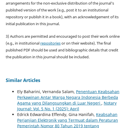
arrangements for the non-exclusive distribution of the journal's
published version of the work (e.g., post it to an institutional
repository or publish it in a book), with an acknowledgement of its
initial publication in this journal.
3) Authors are permitted and encouraged to post their work online
(e.g., in institutional
repositories
or on their website). The final
published PDF should be used and bibliographic details that credit
the publication in this journal should be included.
Similar Articles
Ely Baharini, Vernanda Salam,
Penentuan Keabsahan
Perkawinan Antar Warga Negara Indonesia Berbeda
Agama yang Dilangsungkan di Luar Negeri
,
Notary
Journal: Vol. 5 No. 1 (2025): April
Edrick Edwardina Effendy, Gina Hanifah,
Keabsahan
Perjanjian Elektronik yang Termuat dalam Peraturan
Pemerintah Nomor 80 Tahun 2019 tentang