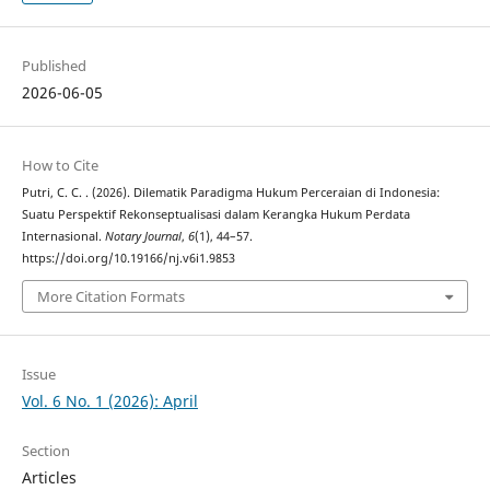
Published
2026-06-05
How to Cite
Putri, C. C. . (2026). Dilematik Paradigma Hukum Perceraian di Indonesia:
Suatu Perspektif Rekonseptualisasi dalam Kerangka Hukum Perdata
Internasional.
Notary Journal
,
6
(1), 44–57.
https://doi.org/10.19166/nj.v6i1.9853
More Citation Formats
Issue
Vol. 6 No. 1 (2026): April
Section
Articles