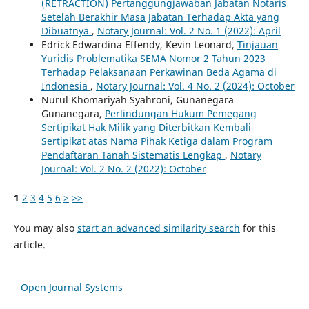
(RETRACTION) Pertanggungjawaban Jabatan Notaris
Setelah Berakhir Masa Jabatan Terhadap Akta yang
Dibuatnya
,
Notary Journal: Vol. 2 No. 1 (2022): April
Edrick Edwardina Effendy, Kevin Leonard,
Tinjauan
Yuridis Problematika SEMA Nomor 2 Tahun 2023
Terhadap Pelaksanaan Perkawinan Beda Agama di
Indonesia
,
Notary Journal: Vol. 4 No. 2 (2024): October
Nurul Khomariyah Syahroni, Gunanegara
Gunanegara,
Perlindungan Hukum Pemegang
Sertipikat Hak Milik yang Diterbitkan Kembali
Sertipikat atas Nama Pihak Ketiga dalam Program
Pendaftaran Tanah Sistematis Lengkap
,
Notary
Journal: Vol. 2 No. 2 (2022): October
1
2
3
4
5
6
>
>>
You may also
start an advanced similarity search
for this
article.
Open Journal Systems