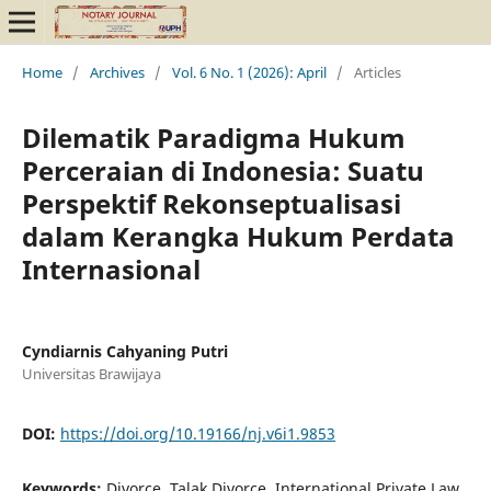
Home
/
Archives
/
Vol. 6 No. 1 (2026): April
/
Articles
Dilematik Paradigma Hukum
Perceraian di Indonesia: Suatu
Perspektif Rekonseptualisasi
dalam Kerangka Hukum Perdata
Internasional
Cyndiarnis Cahyaning Putri
Universitas Brawijaya
DOI:
https://doi.org/10.19166/nj.v6i1.9853
Keywords:
Divorce, Talak Divorce, International Private Law,