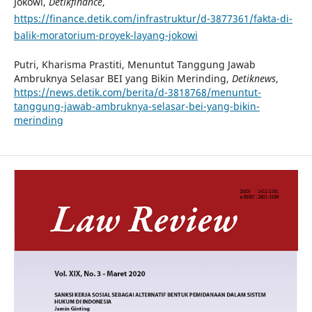
Jokowi,
Detikfinance
,
https://finance.detik.com/infrastruktur/d-3877361/fakta-di-
balik-moratorium-proyek-layang-jokowi
Putri, Kharisma Prastiti, Menuntut Tanggung Jawab
Ambruknya Selasar BEI yang Bikin Merinding,
Detiknews
,
https://news.detik.com/berita/d-3818768/menuntut-
tanggung-jawab-ambruknya-selasar-bei-yang-bikin-
merinding