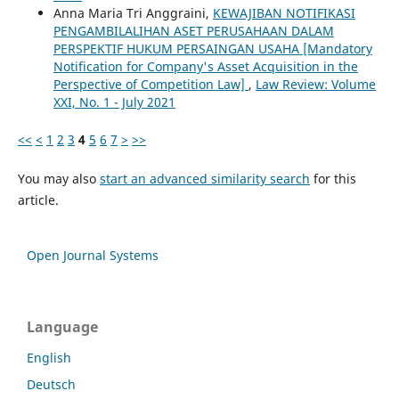
Anna Maria Tri Anggraini,
KEWAJIBAN NOTIFIKASI
PENGAMBILALIHAN ASET PERUSAHAAN DALAM
PERSPEKTIF HUKUM PERSAINGAN USAHA [Mandatory
Notification for Company's Asset Acquisition in the
Perspective of Competition Law]
,
Law Review: Volume
XXI, No. 1 - July 2021
<<
<
1
2
3
4
5
6
7
>
>>
You may also
start an advanced similarity search
for this
article.
Open Journal Systems
Language
English
Deutsch