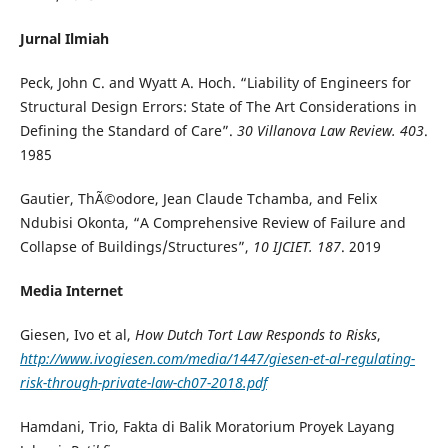
Jurnal Ilmiah
Peck, John C. and Wyatt A. Hoch. “Liability of Engineers for
Structural Design Errors: State of The Art Considerations in
Defining the Standard of Care”.
30 Villanova Law Review. 403
.
1985
Gautier, ThÃ©odore, Jean Claude Tchamba, and Felix
Ndubisi Okonta, “A Comprehensive Review of Failure and
Collapse of Buildings/Structures”,
10
IJCIET
.
187
. 2019
Media Internet
Giesen, Ivo et al,
How Dutch Tort Law Responds to Risks
,
http://www.ivogiesen.com/media/1447/giesen-et-al-regulating-
risk-through-private-law-ch07-2018.pdf
Hamdani, Trio, Fakta di Balik Moratorium Proyek Layang