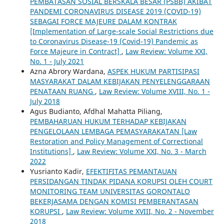
PEMBATASAN SOSIAL BERSKALA BESAR (PSBB) AKIBAT
PANDEMI CORONAVIRUS DISEASE 2019 (COVID-19)
SEBAGAI FORCE MAJEURE DALAM KONTRAK
[Implementation of Large-scale Social Restrictions due
to Coronavirus Disease-19 (Covid-19) Pandemic as
Force Majeure in Contract]
,
Law Review: Volume XXI,
No. 1 - July 2021
Azna Abrory Wardana,
ASPEK HUKUM PARTISIPASI
MASYARAKAT DALAM KEBIJAKAN PENYELENGGARAAN
PENATAAN RUANG
,
Law Review: Volume XVIII, No. 1 -
July 2018
Agus Budianto, Afdhal Mahatta Piliang,
PEMBAHARUAN HUKUM TERHADAP KEBIJAKAN
PENGELOLAAN LEMBAGA PEMASYARAKATAN [Law
Restoration and Policy Management of Correctional
Institutions]
,
Law Review: Volume XXI, No. 3 - March
2022
Yusrianto Kadir,
EFEKTIFITAS PEMANTAUAN
PERSIDANGAN TINDAK PIDANA KORUPSI OLEH COURT
MONITORING TEAM UNIVERSITAS GORONTALO
BEKERJASAMA DENGAN KOMISI PEMBERANTASAN
KORUPSI
,
Law Review: Volume XVIII, No. 2 - November
2018