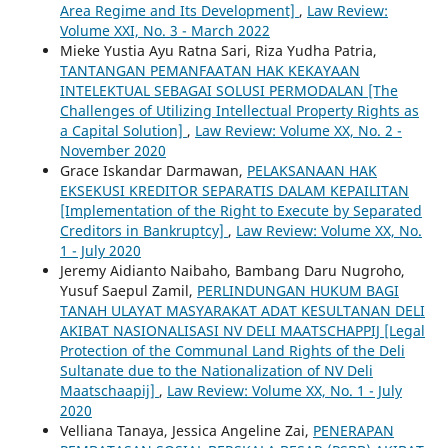
Area Regime and Its Development]
,
Law Review:
Volume XXI, No. 3 - March 2022
Mieke Yustia Ayu Ratna Sari, Riza Yudha Patria,
TANTANGAN PEMANFAATAN HAK KEKAYAAN
INTELEKTUAL SEBAGAI SOLUSI PERMODALAN [The
Challenges of Utilizing Intellectual Property Rights as
a Capital Solution]
,
Law Review: Volume XX, No. 2 -
November 2020
Grace Iskandar Darmawan,
PELAKSANAAN HAK
EKSEKUSI KREDITOR SEPARATIS DALAM KEPAILITAN
[Implementation of the Right to Execute by Separated
Creditors in Bankruptcy]
,
Law Review: Volume XX, No.
1 - July 2020
Jeremy Aidianto Naibaho, Bambang Daru Nugroho,
Yusuf Saepul Zamil,
PERLINDUNGAN HUKUM BAGI
TANAH ULAYAT MASYARAKAT ADAT KESULTANAN DELI
AKIBAT NASIONALISASI NV DELI MAATSCHAPPIJ [Legal
Protection of the Communal Land Rights of the Deli
Sultanate due to the Nationalization of NV Deli
Maatschaapij]
,
Law Review: Volume XX, No. 1 - July
2020
Velliana Tanaya, Jessica Angeline Zai,
PENERAPAN