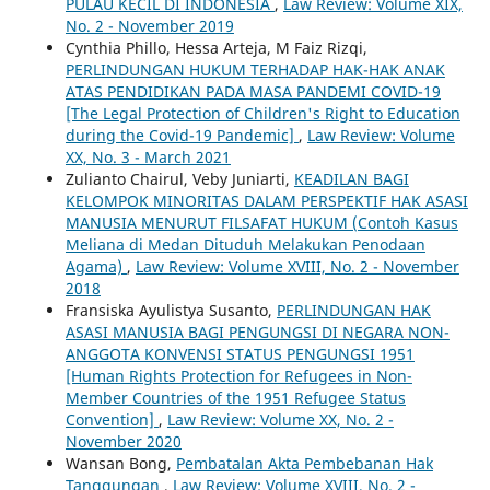
PULAU KECIL DI INDONESIA
,
Law Review: Volume XIX,
No. 2 - November 2019
Cynthia Phillo, Hessa Arteja, M Faiz Rizqi,
PERLINDUNGAN HUKUM TERHADAP HAK-HAK ANAK
ATAS PENDIDIKAN PADA MASA PANDEMI COVID-19
[The Legal Protection of Children's Right to Education
during the Covid-19 Pandemic]
,
Law Review: Volume
XX, No. 3 - March 2021
Zulianto Chairul, Veby Juniarti,
KEADILAN BAGI
KELOMPOK MINORITAS DALAM PERSPEKTIF HAK ASASI
MANUSIA MENURUT FILSAFAT HUKUM (Contoh Kasus
Meliana di Medan Dituduh Melakukan Penodaan
Agama)
,
Law Review: Volume XVIII, No. 2 - November
2018
Fransiska Ayulistya Susanto,
PERLINDUNGAN HAK
ASASI MANUSIA BAGI PENGUNGSI DI NEGARA NON-
ANGGOTA KONVENSI STATUS PENGUNGSI 1951
[Human Rights Protection for Refugees in Non-
Member Countries of the 1951 Refugee Status
Convention]
,
Law Review: Volume XX, No. 2 -
November 2020
Wansan Bong,
Pembatalan Akta Pembebanan Hak
Tanggungan
,
Law Review: Volume XVIII, No. 2 -