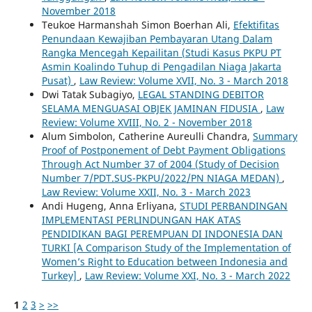
November 2018
Teukoe Harmanshah Simon Boerhan Ali,
Efektifitas
Penundaan Kewajiban Pembayaran Utang Dalam
Rangka Mencegah Kepailitan (Studi Kasus PKPU PT
Asmin Koalindo Tuhup di Pengadilan Niaga Jakarta
Pusat)
,
Law Review: Volume XVII, No. 3 - March 2018
Dwi Tatak Subagiyo,
LEGAL STANDING DEBITOR
SELAMA MENGUASAI OBJEK JAMINAN FIDUSIA
,
Law
Review: Volume XVIII, No. 2 - November 2018
Alum Simbolon, Catherine Aureulli Chandra,
Summary
Proof of Postponement of Debt Payment Obligations
Through Act Number 37 of 2004 (Study of Decision
Number 7/PDT.SUS-PKPU/2022/PN NIAGA MEDAN)
,
Law Review: Volume XXII, No. 3 - March 2023
Andi Hugeng, Anna Erliyana,
STUDI PERBANDINGAN
IMPLEMENTASI PERLINDUNGAN HAK ATAS
PENDIDIKAN BAGI PEREMPUAN DI INDONESIA DAN
TURKI [A Comparison Study of the Implementation of
Women’s Right to Education between Indonesia and
Turkey]
,
Law Review: Volume XXI, No. 3 - March 2022
1
2
3
>
>>