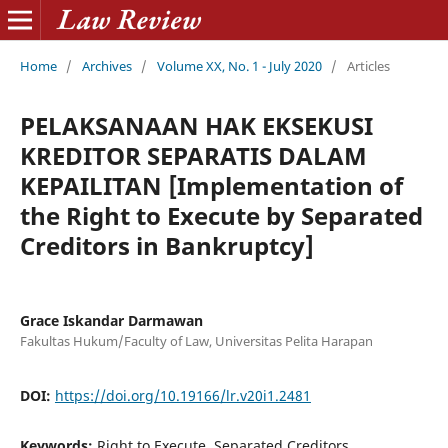
Home
/
Archives
/
Volume XX, No. 1 - July 2020
/
Articles
PELAKSANAAN HAK EKSEKUSI
KREDITOR SEPARATIS DALAM
KEPAILITAN [Implementation of
the Right to Execute by Separated
Creditors in Bankruptcy]
Grace Iskandar Darmawan
Fakultas Hukum/Faculty of Law, Universitas Pelita Harapan
DOI:
https://doi.org/10.19166/lr.v20i1.2481
Keywords:
Right to Execute, Separated Creditors,