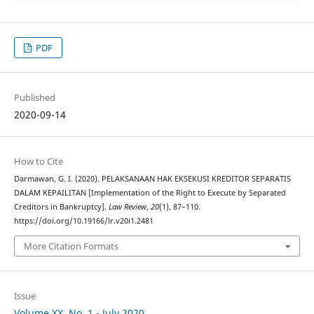
PDF
Published
2020-09-14
How to Cite
Darmawan, G. I. (2020). PELAKSANAAN HAK EKSEKUSI KREDITOR SEPARATIS
DALAM KEPAILITAN [Implementation of the Right to Execute by Separated
Creditors in Bankruptcy].
Law Review
,
20
(1), 87–110.
https://doi.org/10.19166/lr.v20i1.2481
More Citation Formats
Issue
Volume XX, No. 1 - July 2020