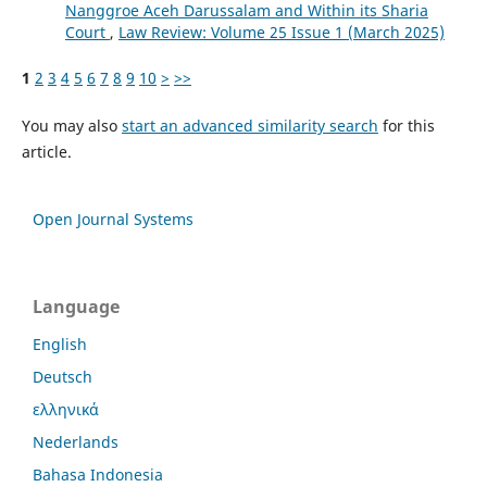
Nanggroe Aceh Darussalam and Within its Sharia
Court
,
Law Review: Volume 25 Issue 1 (March 2025)
1
2
3
4
5
6
7
8
9
10
>
>>
You may also
start an advanced similarity search
for this
article.
Open Journal Systems
Language
English
Deutsch
ελληνικά
Nederlands
Bahasa Indonesia