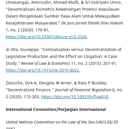
Umasangaji, Amirrudin, Ahmad Mufti, & Sri Indriyani Umra.
“Desentralisasi Asimetris Kewenangan Provinsi Kepulauan
Dalam Pengelolaan Sumber Daya Alam Untuk Mewujudkan
Kesejahteraan Masyarakat.”
De Jure Jurnal Ilmiah Ilmu Hukum
1, no. 2 (2020): 170-81,
https://doi.org/10.33387/dejure.v1i2.2526
.
di Vita, Giuseppe. “Centralization versus Decentralization of
Legislative Production and the Effect on Litigation: A Case
Study.”
Review of Law & Economics
11, no. 2 (2015): 267-91,
https://doi.org/10.1515/rle-2015-0022
.
Zetzsche, Dirk A, Douglas W Arner, & Ross P Buckley.
“Decentralized Finance.”
Journal of Financial Regulation
6, no.
2 (2020): 172-203,
https://doi.org/10.1093/jfr/fjaa010
.
International Convention/Perjanjian Internasional
United Nations Convention on the Law of the Sea (UNCLOS) III
1982