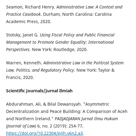
Seamon, Richard Henry.
Administrative Law: A Context and
Practice Casebook
. Durham, North Carolina: Carolina
Academic Press, 2020.
Stotsky, Janet G.
Using Fiscal Policy and Public Financial
Management to Promote Gender Equality: International
Perspectives
. New York: Routledge, 2020.
Warren, Kenneth.
Administrative Law in the Political System
Law, Politics, and Regulatory Policy
. New York: Taylor &
Francis, 2020.
Scientific Journals/Jurnal Ilmiah
Abdurahman, Ali, & Bilal Dewansyah. "Asymmetric
Decentralization and Peace Building: A Comparison of Aceh
and Northern Ireland."
PADJADJARAN Jurnal Ilmu Hukum
(Journal of Law)
6, no. 2 (2019): 254-77,
https://doi.org/10.22304/pjih.v6n2.a3
.