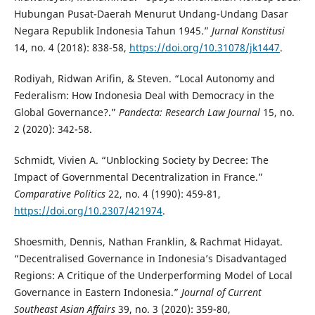
Hubungan Pusat-Daerah Menurut Undang-Undang Dasar
Negara Republik Indonesia Tahun 1945.”
Jurnal Konstitusi
14, no. 4 (2018): 838-58,
https://doi.org/10.31078/jk1447
.
Rodiyah, Ridwan Arifin, & Steven. “Local Autonomy and
Federalism: How Indonesia Deal with Democracy in the
Global Governance?.”
Pandecta: Research Law Journal
15, no.
2 (2020): 342-58.
Schmidt, Vivien A. “Unblocking Society by Decree: The
Impact of Governmental Decentralization in France.”
Comparative Politics
22, no. 4 (1990): 459-81,
https://doi.org/10.2307/421974
.
Shoesmith, Dennis, Nathan Franklin, & Rachmat Hidayat.
“Decentralised Governance in Indonesia’s Disadvantaged
Regions: A Critique of the Underperforming Model of Local
Governance in Eastern Indonesia.”
Journal of Current
Southeast Asian Affairs
39, no. 3 (2020): 359-80,