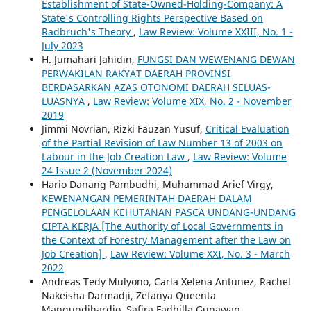
Establishment of State-Owned-Holding-Company: A
State's Controlling Rights Perspective Based on
Radbruch's Theory
,
Law Review: Volume XXIII, No. 1 -
July 2023
H. Jumahari Jahidin,
FUNGSI DAN WEWENANG DEWAN
PERWAKILAN RAKYAT DAERAH PROVINSI
BERDASARKAN AZAS OTONOMI DAERAH SELUAS-
LUASNYA
,
Law Review: Volume XIX, No. 2 - November
2019
Jimmi Novrian, Rizki Fauzan Yusuf,
Critical Evaluation
of the Partial Revision of Law Number 13 of 2003 on
Labour in the Job Creation Law
,
Law Review: Volume
24 Issue 2 (November 2024)
Hario Danang Pambudhi, Muhammad Arief Virgy,
KEWENANGAN PEMERINTAH DAERAH DALAM
PENGELOLAAN KEHUTANAN PASCA UNDANG-UNDANG
CIPTA KERJA [The Authority of Local Governments in
the Context of Forestry Management after the Law on
Job Creation]
,
Law Review: Volume XXI, No. 3 - March
2022
Andreas Tedy Mulyono, Carla Xelena Antunez, Rachel
Nakeisha Darmadji, Zefanya Queenta
Mangundihardjo, Safira Fadhilla Gunawan,