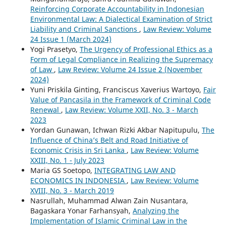
Reinforcing Corporate Accountability in Indonesian
Environmental Law: A Dialectical Examination of Strict
Liability and Criminal Sanctions
,
Law Review: Volume
24 Issue 1 (March 2024)
Yogi Prasetyo,
The Urgency of Professional Ethics as a
Form of Legal Compliance in Realizing the Supremacy
of Law
,
Law Review: Volume 24 Issue 2 (November
2024)
Yuni Priskila Ginting, Franciscus Xaverius Wartoyo,
Fair
Value of Pancasila in the Framework of Criminal Code
Renewal
,
Law Review: Volume XXII, No. 3 - March
2023
Yordan Gunawan, Ichwan Rizki Akbar Napitupulu,
The
Influence of China’s Belt and Road Initiative of
Economic Crisis in Sri Lanka
,
Law Review: Volume
XXIII, No. 1 - July 2023
Maria GS Soetopo,
INTEGRATING LAW AND
ECONOMICS IN INDONESIA
,
Law Review: Volume
XVIII, No. 3 - March 2019
Nasrullah, Muhammad Alwan Zain Nusantara,
Bagaskara Yonar Farhansyah,
Analyzing the
Implementation of Islamic Criminal Law in the