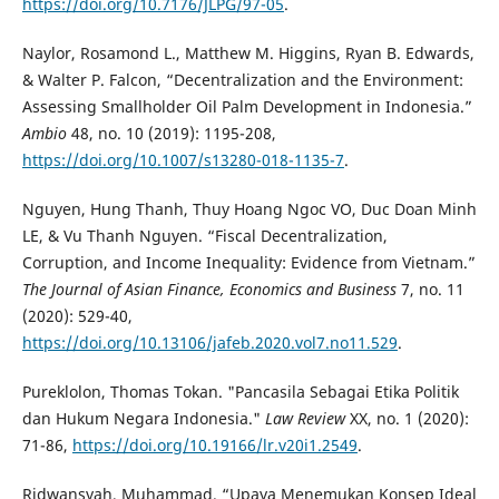
https://doi.org/10.7176/JLPG/97-05
.
Naylor, Rosamond L., Matthew M. Higgins, Ryan B. Edwards,
& Walter P. Falcon, “Decentralization and the Environment:
Assessing Smallholder Oil Palm Development in Indonesia.”
Ambio
48, no. 10 (2019): 1195-208,
https://doi.org/10.1007/s13280-018-1135-7
.
Nguyen, Hung Thanh, Thuy Hoang Ngoc VO, Duc Doan Minh
LE, & Vu Thanh Nguyen. “Fiscal Decentralization,
Corruption, and Income Inequality: Evidence from Vietnam.”
The Journal of Asian Finance, Economics and Business
7, no. 11
(2020): 529-40,
https://doi.org/10.13106/jafeb.2020.vol7.no11.529
.
Pureklolon, Thomas Tokan. "Pancasila Sebagai Etika Politik
dan Hukum Negara Indonesia."
Law Review
XX, no. 1 (2020):
71-86,
https://doi.org/10.19166/lr.v20i1.2549
.
Ridwansyah, Muhammad. “Upaya Menemukan Konsep Ideal