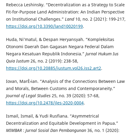
Rebecca Leshinsky. “Decentralization as a Strategy to Scale
Fit-for-Purpose Land Administration: An Indian Perspective
on Institutional Challenges.”
Land
10, no. 2 (2021): 199-217,
https://doi.org/10.3390/land10020199
.
Huda, Ni’matul, & Despan Heryansyah. “Kompleksitas
Otonomi Daerah Dan Gagasan Negara Federal Dalam
Negara Kesatuan Republik Indonesia.”
Jurnal Hukum Ius
Quia Iustum
26, no. 2 (2019): 238-58,
https://doi.org/10.20885/iustum.vol26.iss2.art2
.
Iovan, MarÈ›ian. “Analysis of the Connections Between Law
and Morals, Between Customs and Contemporaneity.”
Journal of Legal Studies
25, no. 39 (2020): 57-68,
https://doi.org/10.2478/jles-2020-0004
.
Ismail, Ismail, & Yudi Rusfiana. “Asymmetrical
Decentralization and Equitable Development in Papua.”
MIMBAR : Jurnal Sosial Dan Pembangunan
36, no. 1 (2020):