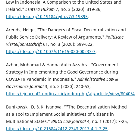
Law in Indonesia: A Comparison to the United States and
Ireland."
Lentera Hukum
7, no. 3 (2020): 319-36,
https://doi.org/10.19184/ejlh.v7i3.19895
.
Arends, Helge. "The Dangers of Fiscal Decentralization and
Public Service Delivery: A Review of Arguments."
Politische
Vierteljahresschrift
61, no. 3 (2020): 599-622,
https://doi.org/10.1007/s11615-020-00233-7
.
Azhar, Muhamad & Hanna Aulia Azzahra. "Government
Strategy in Implementing the Good Governance during
COVID-19 Pandemic in Indonesia."
Administrative Law &
Governance Journal
3, no. 2 (2020): 240-53,
https://ejournal2.undip.ac.id/index.php/alj/article/view/8040/
Bunikowski, D. & K. Ivanova. ”˜"The Decentralization Method
as a Tool to Implement Social Initiatives of Citizens in
Multinational States."
BRICS Law Journal
4, no. 1 (2017): 7-25,
https://doi.org/10.21684/2412-2343-2017-4-1-7-25
.