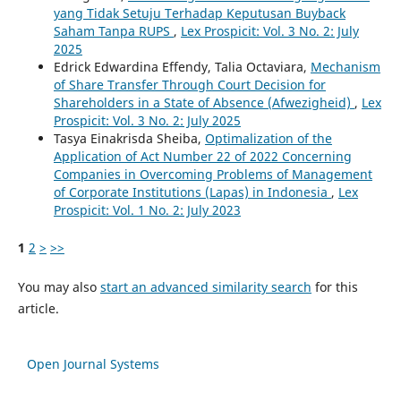
yang Tidak Setuju Terhadap Keputusan Buyback
Saham Tanpa RUPS
,
Lex Prospicit: Vol. 3 No. 2: July
2025
Edrick Edwardina Effendy, Talia Octaviara,
Mechanism
of Share Transfer Through Court Decision for
Shareholders in a State of Absence (Afwezigheid)
,
Lex
Prospicit: Vol. 3 No. 2: July 2025
Tasya Einakrisda Sheiba,
Optimalization of the
Application of Act Number 22 of 2022 Concerning
Companies in Overcoming Problems of Management
of Corporate Institutions (Lapas) in Indonesia
,
Lex
Prospicit: Vol. 1 No. 2: July 2023
1
2
>
>>
You may also
start an advanced similarity search
for this
article.
Open Journal Systems