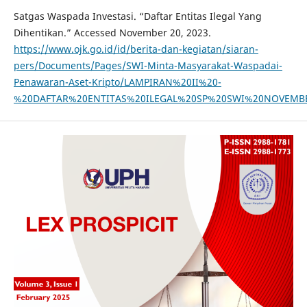
Satgas Waspada Investasi. “Daftar Entitas Ilegal Yang
Dihentikan.” Accessed November 20, 2023.
https://www.ojk.go.id/id/berita-dan-kegiatan/siaran-
pers/Documents/Pages/SWI-Minta-Masyarakat-Waspadai-
Penawaran-Aset-Kripto/LAMPIRAN%20II%20-
%20DAFTAR%20ENTITAS%20ILEGAL%20SP%20SWI%20NOVEMBE