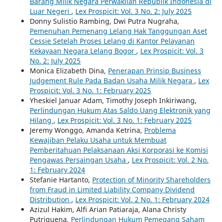
Barang Milik Negara Perwakilan Republik Indonesia di
Luar Negeri
,
Lex Prospicit: Vol. 3 No. 2: July 2025
Donny Sulistio Rambing, Dwi Putra Nugraha,
Pemenuhan Pemenang Lelang Hak Tanggungan Aset
Cessie Setelah Proses Lelang di Kantor Pelayanan
Kekayaan Negara Lelang Bogor
,
Lex Prospicit: Vol. 3
No. 2: July 2025
Monica Elizabeth Dina,
Penerapan Prinsip Business
Judgement Rule Pada Badan Usaha Milik Negara
,
Lex
Prospicit: Vol. 3 No. 1: February 2025
Yheskiel Januar Adam, Timothy Joseph Inkiriwang,
Perlindungan Hukum Atas Saldo Uang Elektronik yang
Hilang
,
Lex Prospicit: Vol. 3 No. 1: February 2025
Jeremy Wonggo, Amanda Ketrina,
Problema
Kewajiban Pelaku Usaha untuk Membuat
Pemberitahuan Pelaksanaan Aksi Korporasi ke Komisi
Pengawas Persaingan Usaha
,
Lex Prospicit: Vol. 2 No.
1: February 2024
Stefanie Hartanto,
Protection of Minority Shareholders
from Fraud in Limited Liability Company Dividend
Distribution
,
Lex Prospicit: Vol. 2 No. 1: February 2024
Azizul Hakim, Alfi Arian Patiaraja, Alana Christy
Putriguena,
Perlindungan Hukum Pemegang Saham