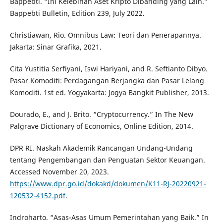
Bappebti. “Ini Kelebihan Aset Kripto Dibanding yang Lain.”
Bappebti Bulletin, Edition 239, July 2022.
Christiawan, Rio. Omnibus Law: Teori dan Penerapannya.
Jakarta: Sinar Grafika, 2021.
Cita Yustitia Serfiyani, Iswi Hariyani, and R. Seftianto Dibyo.
Pasar Komoditi: Perdagangan Berjangka dan Pasar Lelang
Komoditi. 1st ed. Yogyakarta: Jogya Bangkit Publisher, 2013.
Dourado, E., and J. Brito. “Cryptocurrency.” In The New
Palgrave Dictionary of Economics, Online Edition, 2014.
DPR RI. Naskah Akademik Rancangan Undang-Undang
tentang Pengembangan dan Penguatan Sektor Keuangan.
Accessed November 20, 2023.
https://www.dpr.go.id/dokakd/dokumen/K11-RJ-20220921-
120532-4152.pdf
.
Indroharto. “Asas-Asas Umum Pemerintahan yang Baik.” In