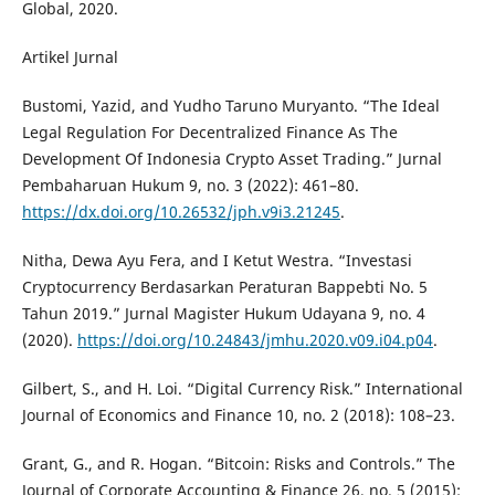
Global, 2020.
Artikel Jurnal
Bustomi, Yazid, and Yudho Taruno Muryanto. “The Ideal
Legal Regulation For Decentralized Finance As The
Development Of Indonesia Crypto Asset Trading.” Jurnal
Pembaharuan Hukum 9, no. 3 (2022): 461–80.
https://dx.doi.org/10.26532/jph.v9i3.21245
.
Nitha, Dewa Ayu Fera, and I Ketut Westra. “Investasi
Cryptocurrency Berdasarkan Peraturan Bappebti No. 5
Tahun 2019.” Jurnal Magister Hukum Udayana 9, no. 4
(2020).
https://doi.org/10.24843/jmhu.2020.v09.i04.p04
.
Gilbert, S., and H. Loi. “Digital Currency Risk.” International
Journal of Economics and Finance 10, no. 2 (2018): 108–23.
Grant, G., and R. Hogan. “Bitcoin: Risks and Controls.” The
Journal of Corporate Accounting & Finance 26, no. 5 (2015):