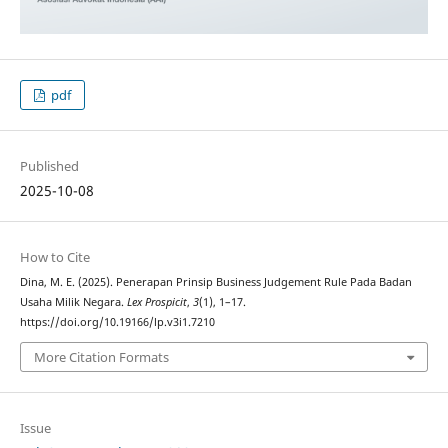
pdf
Published
2025-10-08
How to Cite
Dina, M. E. (2025). Penerapan Prinsip Business Judgement Rule Pada Badan
Usaha Milik Negara.
Lex Prospicit
,
3
(1), 1–17.
https://doi.org/10.19166/lp.v3i1.7210
More Citation Formats
Issue