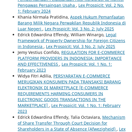
Pengawas Persaingan Usaha
,
Lex Prospicit: Vol. 2 No.
1: February 2024
Khania Nirmala Pratidina,
Aspek Hukum Pemanfaatan
Barang Milik Negara Perwakilan Republik Indonesia di
Luar Negeri
,
Lex Prospicit: Vol. 3 No. 2: July 2025
Edrick Edwardina Effendy, William Winargo,
Legal
Framework of Property Ownership for Foreign Citizens
in Indonesia
,
Lex Prospicit: Vol. 3 No. 2: July 2025
Jemy Vestius Confido,
REGULATION FOR E-COMMERCE
PLATFORM PROVIDERS IN INDONESIA: IMPORTANCE
AND EFFECTIVENESS
,
Lex Prospicit: Vol. 1 No. 1:
February 2023
Widya Fitri Adilia,
PERSYARATAN E-COMMERCE
MERUGIKAN KONSUMEN PADA TRANSAKSI BARANG
ELEKTRONIK DI MARKETPLACE [E-COMMERCE
REQUIREMENTS HARMING CONSUMERS IN
ELECTRONIC GOODS TRANSACTIONS IN THE
MARKETPLACE]
,
Lex Prospicit: Vol. 1 No. 1: February
2023
Edrick Edwardina Effendy, Talia Octaviara,
Mechanism
of Share Transfer Through Court Decision for
Shareholders in a State of Absence (Afwezigheid)
,
Lex