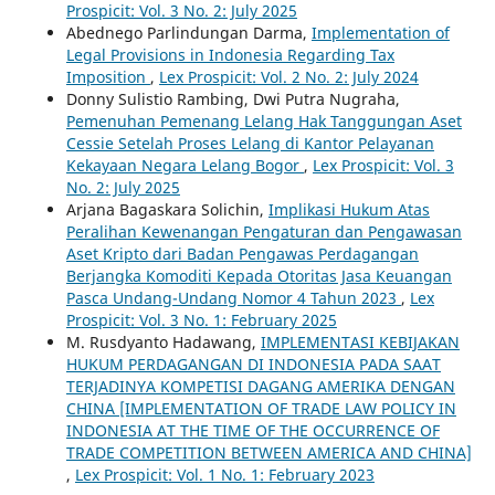
Prospicit: Vol. 3 No. 2: July 2025
Abednego Parlindungan Darma,
Implementation of
Legal Provisions in Indonesia Regarding Tax
Imposition
,
Lex Prospicit: Vol. 2 No. 2: July 2024
Donny Sulistio Rambing, Dwi Putra Nugraha,
Pemenuhan Pemenang Lelang Hak Tanggungan Aset
Cessie Setelah Proses Lelang di Kantor Pelayanan
Kekayaan Negara Lelang Bogor
,
Lex Prospicit: Vol. 3
No. 2: July 2025
Arjana Bagaskara Solichin,
Implikasi Hukum Atas
Peralihan Kewenangan Pengaturan dan Pengawasan
Aset Kripto dari Badan Pengawas Perdagangan
Berjangka Komoditi Kepada Otoritas Jasa Keuangan
Pasca Undang-Undang Nomor 4 Tahun 2023
,
Lex
Prospicit: Vol. 3 No. 1: February 2025
M. Rusdyanto Hadawang,
IMPLEMENTASI KEBIJAKAN
HUKUM PERDAGANGAN DI INDONESIA PADA SAAT
TERJADINYA KOMPETISI DAGANG AMERIKA DENGAN
CHINA [IMPLEMENTATION OF TRADE LAW POLICY IN
INDONESIA AT THE TIME OF THE OCCURRENCE OF
TRADE COMPETITION BETWEEN AMERICA AND CHINA]
,
Lex Prospicit: Vol. 1 No. 1: February 2023