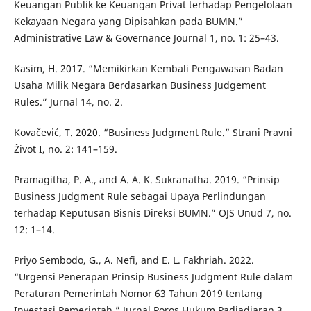
Keuangan Publik ke Keuangan Privat terhadap Pengelolaan
Kekayaan Negara yang Dipisahkan pada BUMN.”
Administrative Law & Governance Journal 1, no. 1: 25–43.
Kasim, H. 2017. “Memikirkan Kembali Pengawasan Badan
Usaha Milik Negara Berdasarkan Business Judgement
Rules.” Jurnal 14, no. 2.
Kovačević, T. 2020. “Business Judgment Rule.” Strani Pravni
Život I, no. 2: 141–159.
Pramagitha, P. A., and A. A. K. Sukranatha. 2019. “Prinsip
Business Judgment Rule sebagai Upaya Perlindungan
terhadap Keputusan Bisnis Direksi BUMN.” OJS Unud 7, no.
12: 1–14.
Priyo Sembodo, G., A. Nefi, and E. L. Fakhriah. 2022.
“Urgensi Penerapan Prinsip Business Judgment Rule dalam
Peraturan Pemerintah Nomor 63 Tahun 2019 tentang
Investasi Pemerintah.” Jurnal Poros Hukum Padjadjaran 3,