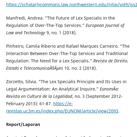
https://scholarlycommons.law.northwestern.edu/njtip/vol9/iss
Manfredi, Andrea. “The Future of Lex Specialis in the
Regulation of Over-The-Top Services.”
European Journal of
Law and Technology
9, no. 1 (2018).
Pinheiro, Camila Riberio and Rafael Marques Carneiro. “The
Interaction Between Over-The-Top Services and Traditional
Regulation: The Need for a Lex Specialis.”
Revista de Direito,
Estado e TelecomunicaÃ§Ãµes
10, no. 2 (2018).
Zorzetto, Silvia. “The Lex Specialis Principle and Its Uses in
Legal Argumentation: An Analytical Inquire.”
EunomÃ­a:
Revista en Cultura de la Legalidad
, no. 3 (September 2012-
February 2013): 61-87.
https://e-
revistas.uc3m.es/index.php/EUNOM/article/view/2093
.
Report/Laporan