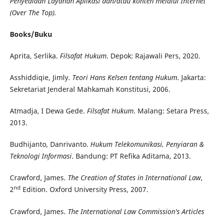
Penyediaan Layanan Aplikasi dan/atau konten melalui Internet
(Over The Top).
Books/Buku
Aprita, Serlika.
Filsafat Hukum
. Depok: Rajawali Pers, 2020.
Asshiddiqie, Jimly.
Teori Hans Kelsen tentang Hukum
. Jakarta:
Sekretariat Jenderal Mahkamah Konstitusi, 2006.
Atmadja, I Dewa Gede.
Filsafat Hukum
. Malang: Setara Press,
2013.
Budhijanto, Danrivanto.
Hukum Telekomunikasi, Penyiaran &
Teknologi Informasi
. Bandung: PT Refika Aditama, 2013.
Crawford, James.
The Creation of States in International Law
,
nd
2
Edition. Oxford University Press, 2007.
Crawford, James.
The International Law Commission's Articles