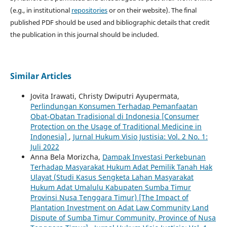
(e.g., in institutional
repositories
or on their website). The final
published PDF should be used and bibliographic details that credit
the publication in this journal should be included.
Similar Articles
Jovita Irawati, Christy Dwiputri Ayupermata,
Perlindungan Konsumen Terhadap Pemanfaatan
Obat-Obatan Tradisional di Indonesia [Consumer
Protection on the Usage of Traditional Medicine in
Indonesia]
,
Jurnal Hukum Visio Justisia: Vol. 2 No. 1:
Juli 2022
Anna Bela Morizcha,
Dampak Investasi Perkebunan
Terhadap Masyarakat Hukum Adat Pemilik Tanah Hak
Ulayat (Studi Kasus Sengketa Lahan Masyarakat
Hukum Adat Umalulu Kabupaten Sumba Timur
Provinsi Nusa Tenggara Timur) [The Impact of
Plantation Investment on Adat Law Community Land
Dispute of Sumba Timur Community, Province of Nusa