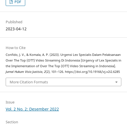
PDF
Published
2023-04-12
How to Cite
Confido, J. V., & Komala, A. P. (2023). Urgensi Lex Specialis Dalam Pelaksanaan
Over The Top (OTT) Video Streaming Di Indonesia [Urgency of Lex Specialis in
the Implementation of Over The Top (OTT) Video Streaming in Indonesia].
Jurnal Hukum Visio Justisia
,
2
(2), 101–126. https://doi.org/10.19166/vj.v2i2.6285
More Citation Formats
Issue
Vol. 2 No. 2: Desember 2022
Section