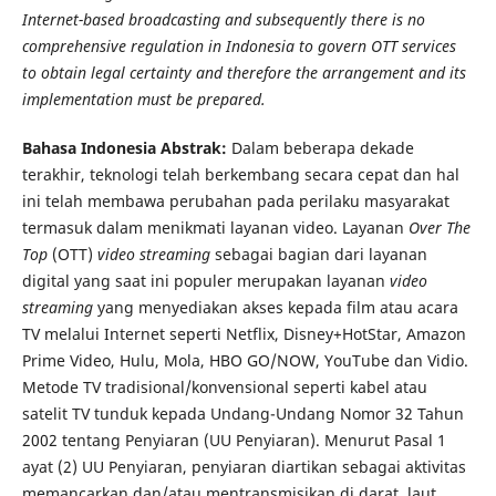
Internet-based broadcasting and subsequently there is no
comprehensive regulation in Indonesia to govern OTT services
to obtain legal certainty and therefore the arrangement and its
implementation must be prepared.
Bahasa Indonesia Abstrak:
Dalam beberapa dekade
terakhir, teknologi telah berkembang secara cepat dan hal
ini telah membawa perubahan pada perilaku masyarakat
termasuk dalam menikmati layanan video. Layanan
Over The
Top
(OTT)
video streaming
sebagai bagian dari layanan
digital yang saat ini populer merupakan layanan
video
streaming
yang menyediakan akses kepada film atau acara
TV melalui Internet seperti Netflix, Disney+HotStar, Amazon
Prime Video, Hulu, Mola, HBO GO/NOW, YouTube dan Vidio.
Metode TV tradisional/konvensional seperti kabel atau
satelit TV tunduk kepada Undang-Undang Nomor 32 Tahun
2002 tentang Penyiaran (UU Penyiaran). Menurut Pasal 1
ayat (2) UU Penyiaran, penyiaran diartikan sebagai aktivitas
memancarkan dan/atau mentransmisikan di darat, laut,