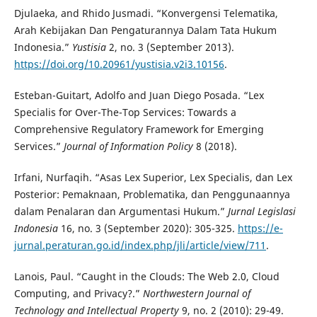
Djulaeka, and Rhido Jusmadi. “Konvergensi Telematika,
Arah Kebijakan Dan Pengaturannya Dalam Tata Hukum
Indonesia.”
Yustisia
2, no. 3 (September 2013).
https://doi.org/10.20961/yustisia.v2i3.10156
.
Esteban-Guitart, Adolfo and Juan Diego Posada. “Lex
Specialis for Over-The-Top Services: Towards a
Comprehensive Regulatory Framework for Emerging
Services.”
Journal of Information Policy
8 (2018).
Irfani, Nurfaqih. “Asas Lex Superior, Lex Specialis, dan Lex
Posterior: Pemaknaan, Problematika, dan Penggunaannya
dalam Penalaran dan Argumentasi Hukum.”
Jurnal Legislasi
Indonesia
16, no. 3 (September 2020): 305-325.
https://e-
jurnal.peraturan.go.id/index.php/jli/article/view/711
.
Lanois, Paul. “Caught in the Clouds: The Web 2.0, Cloud
Computing, and Privacy?.”
Northwestern Journal of
Technology and Intellectual Property
9, no. 2 (2010): 29-49.