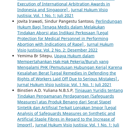
Execution of International Arbitration Awards in
Indonesia and Singapore]
,
Jurnal Hukum Visio
Justisia: Vol. 1 No. 1: Juli 2021
Jovita Irawati, Sindur Pangestu Santoso,
Perlindungan
Hukum Bagi Tenaga Medis dalam Melakukan
Tindakan Aborsi atas Indikasi Perkosaan [Legal
Protection for Medical Personnel in Performing
Abortion with Indications of Rape]
,
Jurnal Hukum
Visio Justisia: Vol. 2 No. 2: Desember 2022
Yemima Br Sitepu,
Upaya Hukum dalam
Mempertahankan Hak-Hak Pekerja/Buruh yang
Mengalami PHK (Pemutusan Hubungan Kerja) Karena
Kesalahan Berat [Legal Remedies in Defending the
Rights of Workers Laid Off Due to Serious Mistakes]
,
Jurnal Hukum Visio Justisia: Vol. 1 No. 1: Juli 2021
Binstien A.D. Yuliana N.B.S.P,
Tinjauan Yuridis tentang
Tindakan Pengamanan Perdagangan (Safeguards
Measures) atas Produk Benang dari Serat Stapel
Sintetik dan Artifisial Terkait Lonjakan Impor [Legal
Analysis of Safeguards Measures on Synthetic and
Artificial Staple Fibres in Regard to the Increase of
Import]
,
Jurnal Hukum Visio Justisia: Vol. 1 No. 1: Juli