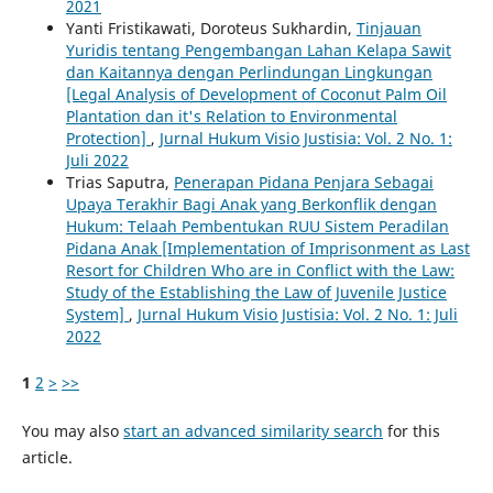
2021
Yanti Fristikawati, Doroteus Sukhardin,
Tinjauan
Yuridis tentang Pengembangan Lahan Kelapa Sawit
dan Kaitannya dengan Perlindungan Lingkungan
[Legal Analysis of Development of Coconut Palm Oil
Plantation dan it's Relation to Environmental
Protection]
,
Jurnal Hukum Visio Justisia: Vol. 2 No. 1:
Juli 2022
Trias Saputra,
Penerapan Pidana Penjara Sebagai
Upaya Terakhir Bagi Anak yang Berkonflik dengan
Hukum: Telaah Pembentukan RUU Sistem Peradilan
Pidana Anak [Implementation of Imprisonment as Last
Resort for Children Who are in Conflict with the Law:
Study of the Establishing the Law of Juvenile Justice
System]
,
Jurnal Hukum Visio Justisia: Vol. 2 No. 1: Juli
2022
1
2
>
>>
You may also
start an advanced similarity search
for this
article.