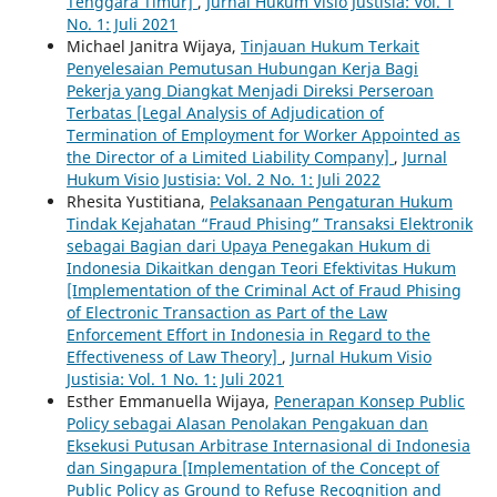
Tenggara Timur]
,
Jurnal Hukum Visio Justisia: Vol. 1
No. 1: Juli 2021
Michael Janitra Wijaya,
Tinjauan Hukum Terkait
Penyelesaian Pemutusan Hubungan Kerja Bagi
Pekerja yang Diangkat Menjadi Direksi Perseroan
Terbatas [Legal Analysis of Adjudication of
Termination of Employment for Worker Appointed as
the Director of a Limited Liability Company]
,
Jurnal
Hukum Visio Justisia: Vol. 2 No. 1: Juli 2022
Rhesita Yustitiana,
Pelaksanaan Pengaturan Hukum
Tindak Kejahatan “Fraud Phising” Transaksi Elektronik
sebagai Bagian dari Upaya Penegakan Hukum di
Indonesia Dikaitkan dengan Teori Efektivitas Hukum
[Implementation of the Criminal Act of Fraud Phising
of Electronic Transaction as Part of the Law
Enforcement Effort in Indonesia in Regard to the
Effectiveness of Law Theory]
,
Jurnal Hukum Visio
Justisia: Vol. 1 No. 1: Juli 2021
Esther Emmanuella Wijaya,
Penerapan Konsep Public
Policy sebagai Alasan Penolakan Pengakuan dan
Eksekusi Putusan Arbitrase Internasional di Indonesia
dan Singapura [Implementation of the Concept of
Public Policy as Ground to Refuse Recognition and