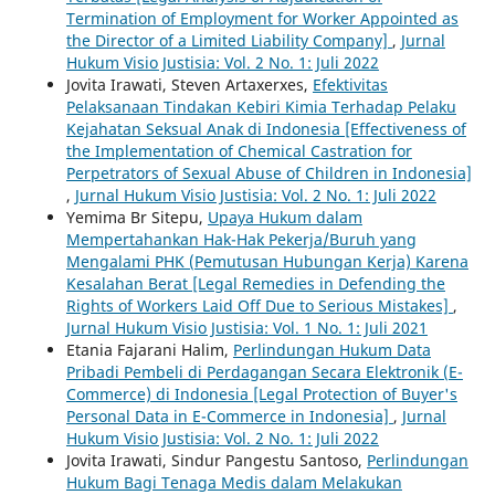
Termination of Employment for Worker Appointed as
the Director of a Limited Liability Company]
,
Jurnal
Hukum Visio Justisia: Vol. 2 No. 1: Juli 2022
Jovita Irawati, Steven Artaxerxes,
Efektivitas
Pelaksanaan Tindakan Kebiri Kimia Terhadap Pelaku
Kejahatan Seksual Anak di Indonesia [Effectiveness of
the Implementation of Chemical Castration for
Perpetrators of Sexual Abuse of Children in Indonesia]
,
Jurnal Hukum Visio Justisia: Vol. 2 No. 1: Juli 2022
Yemima Br Sitepu,
Upaya Hukum dalam
Mempertahankan Hak-Hak Pekerja/Buruh yang
Mengalami PHK (Pemutusan Hubungan Kerja) Karena
Kesalahan Berat [Legal Remedies in Defending the
Rights of Workers Laid Off Due to Serious Mistakes]
,
Jurnal Hukum Visio Justisia: Vol. 1 No. 1: Juli 2021
Etania Fajarani Halim,
Perlindungan Hukum Data
Pribadi Pembeli di Perdagangan Secara Elektronik (E-
Commerce) di Indonesia [Legal Protection of Buyer's
Personal Data in E-Commerce in Indonesia]
,
Jurnal
Hukum Visio Justisia: Vol. 2 No. 1: Juli 2022
Jovita Irawati, Sindur Pangestu Santoso,
Perlindungan
Hukum Bagi Tenaga Medis dalam Melakukan