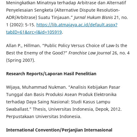
Meningkatkan Minatnya terhadap Arbitrase dan Alternatif
Penyelesaian Sengketa (Alternative Dispute Resolution-
ADR/Arbitrase) Suatu Tinjauan.”
Jurnal Hukum Bisnis
21, no.
1 (2002): 5-15.
https://lib.atmajaya.ac.id/default.aspx?
tabID=61&src=l&id=105919
.
Allan P., Hillman. “Public Policy Versus Choice of Law-Is the
Best the Enemy of the Good?”
Franchise Law Journal
26, no. 4
(Spring 2007).
Research Reports/Laporan Hasil Penelitian
Wijaya, Muhammad Nukman. “Analisis Kebijakan Pasar
Tunggal dan Basis Produksi Asean Produk Elektronika
terhadap Daya Saing Nasional: Studi Kasus Lampu
Swaballast.” Thesis, Universitas Indonesia, Depok, 2012.
Perpustakaan Universitas Indonesia.
International Convention
/Perjanjian Internasional