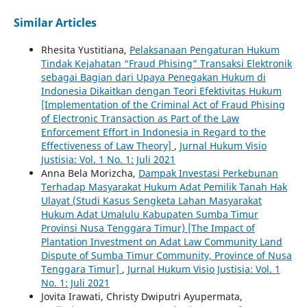
Similar Articles
Rhesita Yustitiana,
Pelaksanaan Pengaturan Hukum
Tindak Kejahatan “Fraud Phising” Transaksi Elektronik
sebagai Bagian dari Upaya Penegakan Hukum di
Indonesia Dikaitkan dengan Teori Efektivitas Hukum
[Implementation of the Criminal Act of Fraud Phising
of Electronic Transaction as Part of the Law
Enforcement Effort in Indonesia in Regard to the
Effectiveness of Law Theory]
,
Jurnal Hukum Visio
Justisia: Vol. 1 No. 1: Juli 2021
Anna Bela Morizcha,
Dampak Investasi Perkebunan
Terhadap Masyarakat Hukum Adat Pemilik Tanah Hak
Ulayat (Studi Kasus Sengketa Lahan Masyarakat
Hukum Adat Umalulu Kabupaten Sumba Timur
Provinsi Nusa Tenggara Timur) [The Impact of
Plantation Investment on Adat Law Community Land
Dispute of Sumba Timur Community, Province of Nusa
Tenggara Timur]
,
Jurnal Hukum Visio Justisia: Vol. 1
No. 1: Juli 2021
Jovita Irawati, Christy Dwiputri Ayupermata,