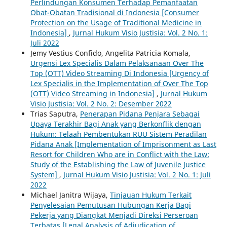
Perlindungan Konsumen Terhadap Pemanfaatan
Obat-Obatan Tradisional di Indonesia [Consumer
Protection on the Usage of Traditional Medicine in
Indonesia]
,
Jurnal Hukum Visio Justisia: Vol. 2 No. 1:
Juli 2022
Jemy Vestius Confido, Angelita Patricia Komala,
Urgensi Lex Specialis Dalam Pelaksanaan Over The
Top (OTT) Video Streaming Di Indonesia [Urgency of
Lex Specialis in the Implementation of Over The Top
(OTT) Video Streaming in Indonesia]
,
Jurnal Hukum
Visio Justisia: Vol. 2 No. 2: Desember 2022
Trias Saputra,
Penerapan Pidana Penjara Sebagai
Upaya Terakhir Bagi Anak yang Berkonflik dengan
Hukum: Telaah Pembentukan RUU Sistem Peradilan
Pidana Anak [Implementation of Imprisonment as Last
Resort for Children Who are in Conflict with the Law:
Study of the Establishing the Law of Juvenile Justice
System]
,
Jurnal Hukum Visio Justisia: Vol. 2 No. 1: Juli
2022
Michael Janitra Wijaya,
Tinjauan Hukum Terkait
Penyelesaian Pemutusan Hubungan Kerja Bagi
Pekerja yang Diangkat Menjadi Direksi Perseroan
Terbatas [Legal Analysis of Adjudication of