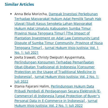
Similar Articles
Anna Bela Morizcha,
Dampak Investasi Perkebunan
Terhadap Masyarakat Hukum Adat Pemilik Tanah Hak
Ulayat (Studi Kasus Sengketa Lahan Masyarakat
Hukum Adat Umalulu Kabupaten Sumba Timur
Provinsi Nusa Tenggara Timur) [The Impact of
Plantation Investment on Adat Law Community Land
Dispute of Sumba Timur Community, Province of Nusa
Tenggara Timur]
,
Jurnal Hukum Visio Justisia: Vol. 1
No. 1: Juli 2021
Jovita Irawati, Christy Dwiputri Ayupermata,
Perlindungan Konsumen Terhadap Pemanfaatan
Obat-Obatan Tradisional di Indonesia [Consumer
Protection on the Usage of Traditional Medicine in
Indonesia]
,
Jurnal Hukum Visio Justisia: Vol. 2 No. 1:
Juli 2022
Etania Fajarani Halim,
Perlindungan Hukum Data
Pribadi Pembeli di Perdagangan Secara Elektronik (E-
Commerce) di Indonesia [Legal Protection of Buyer's
Personal Data in E-Commerce in Indonesia]
,
Jurnal
Hukum Visio Justisia: Vol. 2 No. 1: Juli 2022