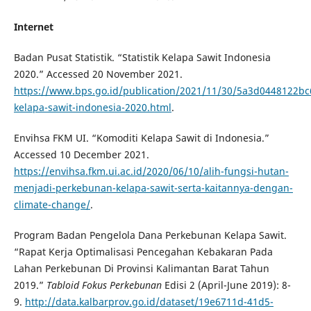
Internet
Badan Pusat Statistik. “Statistik Kelapa Sawit Indonesia
2020.” Accessed 20 November 2021.
https://www.bps.go.id/publication/2021/11/30/5a3d0448122bc6
kelapa-sawit-indonesia-2020.html
.
Envihsa FKM UI. “Komoditi Kelapa Sawit di Indonesia.”
Accessed 10 December 2021.
https://envihsa.fkm.ui.ac.id/2020/06/10/alih-fungsi-hutan-
menjadi-perkebunan-kelapa-sawit-serta-kaitannya-dengan-
climate-change/
.
Program Badan Pengelola Dana Perkebunan Kelapa Sawit.
“Rapat Kerja Optimalisasi Pencegahan Kebakaran Pada
Lahan Perkebunan Di Provinsi Kalimantan Barat Tahun
2019.”
Tabloid Fokus Perkebunan
Edisi 2 (April-June 2019): 8-
9.
http://data.kalbarprov.go.id/dataset/19e6711d-41d5-