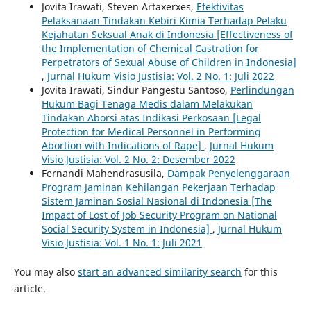
Jovita Irawati, Steven Artaxerxes,
Efektivitas
Pelaksanaan Tindakan Kebiri Kimia Terhadap Pelaku
Kejahatan Seksual Anak di Indonesia [Effectiveness of
the Implementation of Chemical Castration for
Perpetrators of Sexual Abuse of Children in Indonesia]
,
Jurnal Hukum Visio Justisia: Vol. 2 No. 1: Juli 2022
Jovita Irawati, Sindur Pangestu Santoso,
Perlindungan
Hukum Bagi Tenaga Medis dalam Melakukan
Tindakan Aborsi atas Indikasi Perkosaan [Legal
Protection for Medical Personnel in Performing
Abortion with Indications of Rape]
,
Jurnal Hukum
Visio Justisia: Vol. 2 No. 2: Desember 2022
Fernandi Mahendrasusila,
Dampak Penyelenggaraan
Program Jaminan Kehilangan Pekerjaan Terhadap
Sistem Jaminan Sosial Nasional di Indonesia [The
Impact of Lost of Job Security Program on National
Social Security System in Indonesia]
,
Jurnal Hukum
Visio Justisia: Vol. 1 No. 1: Juli 2021
You may also
start an advanced similarity search
for this
article.