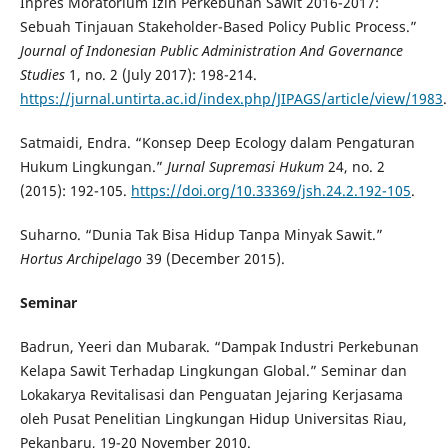
Inpres Moratorium Izin Perkebunan Sawit 2016-2017:
Sebuah Tinjauan Stakeholder-Based Policy Public Process.”
Journal of Indonesian Public Administration And Governance
Studies
1, no. 2 (July 2017): 198-214.
https://jurnal.untirta.ac.id/index.php/JIPAGS/article/view/1983
.
Satmaidi, Endra. “Konsep Deep Ecology dalam Pengaturan
Hukum Lingkungan.”
Jurnal Supremasi Hukum
24, no. 2
(2015): 192-105.
https://doi.org/10.33369/jsh.24.2.192-105
.
Suharno. “Dunia Tak Bisa Hidup Tanpa Minyak Sawit.”
Hortus Archipelago
39 (December 2015).
Seminar
Badrun, Yeeri dan Mubarak. “Dampak Industri Perkebunan
Kelapa Sawit Terhadap Lingkungan Global.” Seminar dan
Lokakarya Revitalisasi dan Penguatan Jejaring Kerjasama
oleh Pusat Penelitian Lingkungan Hidup Universitas Riau,
Pekanbaru, 19-20 November 2010.