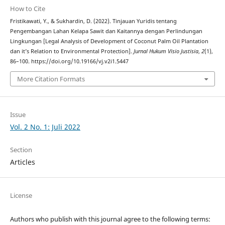
How to Cite
Fristikawati, Y., & Sukhardin, D. (2022). Tinjauan Yuridis tentang
Pengembangan Lahan Kelapa Sawit dan Kaitannya dengan Perlindungan
Lingkungan [Legal Analysis of Development of Coconut Palm Oil Plantation
dan it’s Relation to Environmental Protection].
Jurnal Hukum Visio Justisia
,
2
(1),
86–100. https://doi.org/10.19166/vj.v2i1.5447
More Citation Formats
Issue
Vol. 2 No. 1: Juli 2022
Section
Articles
License
Authors who publish with this journal agree to the following terms: