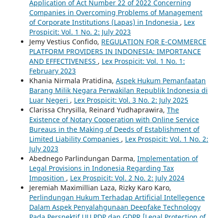
Application of Act Number 22 of 2022 Concerning
Companies in Overcoming Problems of Management
of Corporate Institutions (Lapas) in Indonesia
,
Lex
Prospicit: Vol. 1 No. 2: July 2023
Jemy Vestius Confido,
REGULATION FOR E-COMMERCE
PLATFORM PROVIDERS IN INDONESIA: IMPORTANCE
AND EFFECTIVENESS
,
Lex Prospicit: Vol. 1 No. 1:
February 2023
Khania Nirmala Pratidina,
Aspek Hukum Pemanfaatan
Barang Milik Negara Perwakilan Republik Indonesia di
Luar Negeri
,
Lex Prospicit: Vol. 3 No. 2: July 2025
Clarissa Chrysilla, Reinard Yudhaprawira,
The
Existence of Notary Cooperation with Online Service
Bureaus in the Making of Deeds of Establishment of
Limited Liability Companies
,
Lex Prospicit: Vol. 1 No. 2:
July 2023
Abednego Parlindungan Darma,
Implementation of
Legal Provisions in Indonesia Regarding Tax
Imposition
,
Lex Prospicit: Vol. 2 No. 2: July 2024
Jeremiah Maximillian Laza, Rizky Karo Karo,
Perlindungan Hukum Terhadap Artificial Intellegence
Dalam Aspek Penyalahgunaan Deepfake Technology
Pada Perspektif UU PDP dan GDPR [Legal Protection of