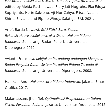
Education, ICLSSEE 2021, March 6th 2021, Jakarta, Indonesia,
edited by Meida Rachmawati, Fibry Jati Nugroho, Eko Eddya
Supriyanto, Herie Saksono, Aji Nur Cahyo, Frisca Natalia,
Shinta Silviana and Elpino Windy. Salatiga: EAI, 2021.
Arief, Barda Nawawi.
RUU KUHP Baru, Sebuah
Rekonstrukturisasi.Rekonstruksi Sistem Hukum Pidana
Indonesia
. Semarang: Badan Penerbit Universitas
Diponegoro, 2012.
Avianti, Fransisca.
Kebijakan Perundang-undangan Mengenai
Badan Penyidik Dalam Sistem Peradilan Pidana Terpadu di
Indonesia
. Semarang: Universitas Diponegoro, 2008.
Hamzah, Andi.
Hukum Acara Pidana Indonesia
. Jakarta: Sinar
Grafika, 2017.
Malamassam, Jhon Ilef.
Optimalisasi Prapenuntutan Dalam
Sistem Peradilan Pidana
. Jakarta: Universitas Indonesia, 2012.