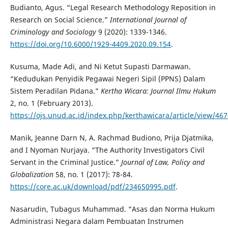
Budianto, Agus. “Legal Research Methodology Reposition in
Research on Social Science.”
International Journal of
Criminology and Sociology
9 (2020): 1339-1346.
https://doi.org/10.6000/1929-4409.2020.09.154
.
Kusuma, Made Adi, and Ni Ketut Supasti Darmawan.
“Kedudukan Penyidik Pegawai Negeri Sipil (PPNS) Dalam
Sistem Peradilan Pidana.”
Kertha Wicara: Journal Ilmu Hukum
2, no. 1 (February 2013).
https://ojs.unud.ac.id/index.php/kerthawicara/article/view/46
Manik, Jeanne Darn N, A. Rachmad Budiono, Prija Djatmika,
and I Nyoman Nurjaya. “The Authority Investigators Civil
Servant in the Criminal Justice.”
Journal of Law, Policy and
Globalization
58, no. 1 (2017): 78-84.
https://core.ac.uk/download/pdf/234650995.pdf
.
Nasarudin, Tubagus Muhammad. “Asas dan Norma Hukum
Administrasi Negara dalam Pembuatan Instrumen