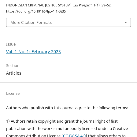
INDONESIAN CRIMINAL JUSTICE SYSTEM].
Lex Prospicit
,
1
(1), 39–52.
https://doi.org/10.19166/lp.v1i1.6635
More Citation Formats
Issue
Vol. 1 No. 1: February 2023
Section
Articles
License
Authors who publish with this journal agree to the following terms:
1) Authors retain copyright and grant the journal right of first
publication with the work simultaneously licensed under a Creative
Commons Attribution License (
CC-BY-SA 4.0
) that allows others to