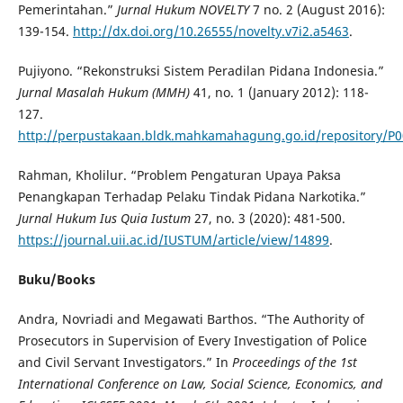
Pemerintahan.”
Jurnal Hukum NOVELTY
7 no. 2 (August 2016):
139-154.
http://dx.doi.org/10.26555/novelty.v7i2.a5463
.
Pujiyono. “Rekonstruksi Sistem Peradilan Pidana Indonesia.”
Jurnal Masalah Hukum (MMH)
41, no. 1 (January 2012): 118-
127.
http://perpustakaan.bldk.mahkamahagung.go.id/repository/P0
Rahman, Kholilur. “Problem Pengaturan Upaya Paksa
Penangkapan Terhadap Pelaku Tindak Pidana Narkotika.”
Jurnal Hukum Ius Quia Iustum
27, no. 3 (2020): 481-500.
https://journal.uii.ac.id/IUSTUM/article/view/14899
.
Buku/Books
Andra, Novriadi and Megawati Barthos. “The Authority of
Prosecutors in Supervision of Every Investigation of Police
and Civil Servant Investigators.” In
Proceedings of the 1st
International Conference on Law, Social Science, Economics, and