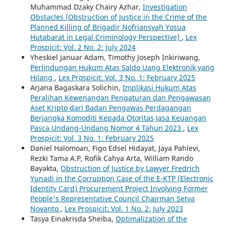
Muhammad Dzaky Chairy Azhar,
Investigation
Obstacles (Obstruction of Justice in the Crime of the
Planned Killing of Brigadir Nofriansyah Yosua
Hutabarat in Legal Criminology Perspective)
,
Lex
Prospicit: Vol. 2 No. 2: July 2024
Yheskiel Januar Adam, Timothy Joseph Inkiriwang,
Perlindungan Hukum Atas Saldo Uang Elektronik yang
Hilang
,
Lex Prospicit: Vol. 3 No. 1: February 2025
Arjana Bagaskara Solichin,
Implikasi Hukum Atas
Peralihan Kewenangan Pengaturan dan Pengawasan
Aset Kripto dari Badan Pengawas Perdagangan
Berjangka Komoditi Kepada Otoritas Jasa Keuangan
Pasca Undang-Undang Nomor 4 Tahun 2023
,
Lex
Prospicit: Vol. 3 No. 1: February 2025
Daniel Halomoan, Figo Edsel Hidayat, Jaya Pahlevi,
Rezki Tama A.P, Rofik Cahya Arta, William Rando
Bayakta,
Obstruction of Justice by Lawyer Fredrich
Yunadi in the Corruption Case of the E-KTP (Electronic
Identity Card) Procurement Project Involving Former
People's Representative Council Chairman Setya
Novanto
,
Lex Prospicit: Vol. 1 No. 2: July 2023
Tasya Einakrisda Sheiba,
Optimalization of the