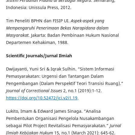
Sistem Peradilan Pidana di Berbagai Negara
. Semarang,
Indonesia: Unissula Press, 2012.
Tim Peneliti BPHN dan FISIP UI.
Aspek-aspek yang
Mempengaruhi Penerimaan Bekas Narapidana dalam
Masyarakat.
Jakarta: Badan Pembinaan Hukum Nasional
Departemen Kehakiman, 1988.
Scientific Journals/Jurnal Ilmiah
Dwijayanti, Yuni Sri & Iqrak Sulhin. “Sistem Informasi
Pemasyarakatan: Urgensi dan Tantangan Dalam
Pengembangan (Dalam Perspektif Teori Transisi Ruang).”
Journal of Correctional Issues
2, no.1 (2019):1-12.
https://doi.org/10.52472/jci.v2i1.19
.
Lukito, Imam & Edward James Sinaga. “Analisa
Pembentukan Organisasi Pengelola Nusakambangan
sebagai Pilot Project Revitalisasi Pemasyarakatan.”
Jurnal
Ilmiah Kebijakan Hukum
15, no.1 (March 2021): 645-62.