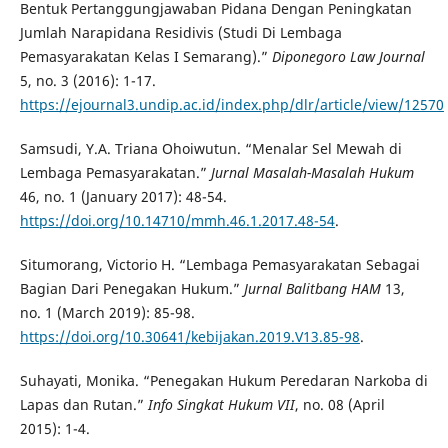
Bentuk Pertanggungjawaban Pidana Dengan Peningkatan
Jumlah Narapidana Residivis (Studi Di Lembaga
Pemasyarakatan Kelas I Semarang).”
Diponegoro Law Journal
5, no. 3 (2016): 1-17.
https://ejournal3.undip.ac.id/index.php/dlr/article/view/12570
Samsudi, Y.A. Triana Ohoiwutun. “Menalar Sel Mewah di
Lembaga Pemasyarakatan.”
Jurnal Masalah-Masalah Hukum
46, no. 1 (January 2017): 48-54.
https://doi.org/10.14710/mmh.46.1.2017.48-54
.
Situmorang, Victorio H. “Lembaga Pemasyarakatan Sebagai
Bagian Dari Penegakan Hukum.”
Jurnal Balitbang HAM
13,
no. 1 (March 2019): 85-98.
https://doi.org/10.30641/kebijakan.2019.V13.85-98
.
Suhayati, Monika. “Penegakan Hukum Peredaran Narkoba di
Lapas dan Rutan.”
Info Singkat Hukum VII
, no. 08 (April
2015): 1-4.