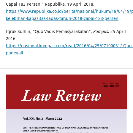
Capai 183 Persen.” Republika, 19 April 2018.
https://www.republika.co.id/berita/nasional/hukum/18/04/19/
kelebihan-kapasitas-lapas-tahun-2018-capai-183-persen
.
Iqrak Sulhin, “Quo Vadis Pemasyarakatan”,
Kompas,
25 April
2016.
https://nasional.kompas.com/read/2016/04/25/07100031/.Quo.
page=all