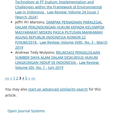
Technology at PT Inalum: Implementation and
Challenges within the Framework of Environmental
Law in Indonesia
,
Law Review: Volume 24 Issue 1
(March 2024)
Jeffri Pri Martono,
DAMPAK PENIADAAN PARALEGAL
DALAM PERLINDUNGAN HUKUM KEPADA KELOMPOK
MASYARAKAT MISKIN PASCA PUTUSAN MAHKAMAH
AGUNG REPUBLIK INDONESIA NOMOR 22
P/HUM/2018
,
Law Review: Volume XVIII, No. 3 - March
2019
Andreas Tedy Mulyono,
RELAKSASI PENGELOLAAN
SUMBER DAYA ALAM DALAM DISKURSUS HUKUM
LINGKUNGAN HIDUP DI INDONESIA
,
Law Review:
Volume XIX, No. 1 - July 2019
<<
<
1
2
3
4
5
>
>>
You may also
start an advanced similarity search
for this
article.
Open Journal Systems