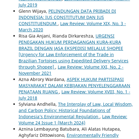
July 2019
Glenn Wijaya,
PELINDUNGAN DATA PRIBADI DI
INDONESIA: IUS CONSTITUTUM DAN IUS
CONSTITUENDUM
,
Law Review: Volume XIX, No. 3 -
March 2020
Risa Gia Anjani, Rianda Dirkareshza,
URGENSI
PENEGAKAN HUKUM PERDAGANGAN KURA-KURA
BRAZIL DENGAN JASA EKSPEDISI MELALUI SHOPEE
[Urgency for Law Enforcement of the Trade in
Brazilian Tortoises using Expedited Delivery Services
through Shopee]
,
Law Review: Volume XXI, No. 2 -
November 2021
Azna Abrory Wardana,
ASPEK HUKUM PARTISIPASI
MASYARAKAT DALAM KEBIJAKAN PENYELENGGARAAN
PENATAAN RUANG
,
Law Review: Volume XVIII, No. 1 -
July 2018
Sylviana Andhella,
The Interplay of Law, Local Wisdom,
and Carbon Policy: Historical Foundations of
Indonesia’s Environmental Regulation
,
Law Review:
Volume 24 Issue 1 (March 2024)
Aznina Lembayung Batubara, Ali Alatas Hutapea,
Aghyfariz Dittowisono,
Environmentally Friendly