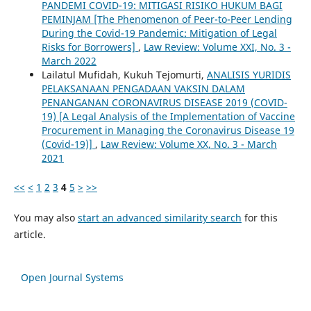
PANDEMI COVID-19: MITIGASI RISIKO HUKUM BAGI
PEMINJAM [The Phenomenon of Peer-to-Peer Lending
During the Covid-19 Pandemic: Mitigation of Legal
Risks for Borrowers]
,
Law Review: Volume XXI, No. 3 -
March 2022
Lailatul Mufidah, Kukuh Tejomurti,
ANALISIS YURIDIS
PELAKSANAAN PENGADAAN VAKSIN DALAM
PENANGANAN CORONAVIRUS DISEASE 2019 (COVID-
19) [A Legal Analysis of the Implementation of Vaccine
Procurement in Managing the Coronavirus Disease 19
(Covid-19)]
,
Law Review: Volume XX, No. 3 - March
2021
<<
<
1
2
3
4
5
>
>>
You may also
start an advanced similarity search
for this
article.
Open Journal Systems