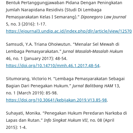
Bentuk Pertanggungjawaban Pidana Dengan Peningkatan
Jumlah Narapidana Residivis (Studi Di Lembaga
Pemasyarakatan Kelas I Semarang).”
Diponegoro Law Journal
5, no. 3 (2016): 1-17.
https://ejournal3.undip.ac.id/index.php/dlr/article/view/12570
Samsudi, Y.A. Triana Ohoiwutun. “Menalar Sel Mewah di
Lembaga Pemasyarakatan.”
Jurnal Masalah-Masalah Hukum
46, no. 1 (January 2017): 48-54.
https://doi.org/10.14710/mmh.46.1.2017.48-54
.
Situmorang, Victorio H. “Lembaga Pemasyarakatan Sebagai
Bagian Dari Penegakan Hukum.”
Jurnal Balitbang HAM
13,
no. 1 (March 2019): 85-98.
https://doi.org/10.30641/kebijakan.2019.V13.85-98
.
Suhayati, Monika. “Penegakan Hukum Peredaran Narkoba di
Lapas dan Rutan.”
Info Singkat Hukum VII
, no. 08 (April
2015): 1-4.