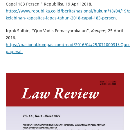
Capai 183 Persen.” Republika, 19 April 2018.
https://www.republika.co.id/berita/nasional/hukum/18/04/19/
kelebihan-kapasitas-lapas-tahun-2018-capai-183-persen
.
Iqrak Sulhin, “Quo Vadis Pemasyarakatan”,
Kompas,
25 April
2016.
https://nasional.kompas.com/read/2016/04/25/07100031/.Quo.
page=all