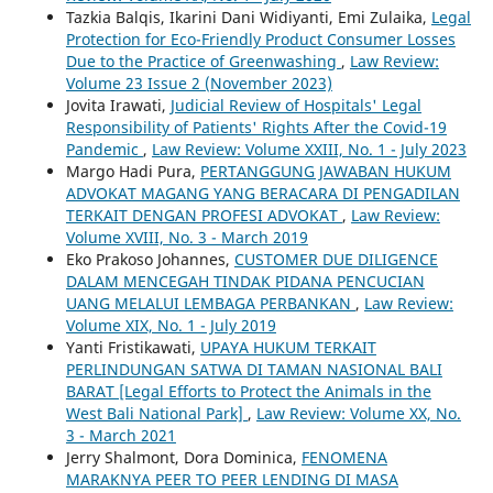
Tazkia Balqis, Ikarini Dani Widiyanti, Emi Zulaika,
Legal
Protection for Eco-Friendly Product Consumer Losses
Due to the Practice of Greenwashing
,
Law Review:
Volume 23 Issue 2 (November 2023)
Jovita Irawati,
Judicial Review of Hospitals' Legal
Responsibility of Patients' Rights After the Covid-19
Pandemic
,
Law Review: Volume XXIII, No. 1 - July 2023
Margo Hadi Pura,
PERTANGGUNG JAWABAN HUKUM
ADVOKAT MAGANG YANG BERACARA DI PENGADILAN
TERKAIT DENGAN PROFESI ADVOKAT
,
Law Review:
Volume XVIII, No. 3 - March 2019
Eko Prakoso Johannes,
CUSTOMER DUE DILIGENCE
DALAM MENCEGAH TINDAK PIDANA PENCUCIAN
UANG MELALUI LEMBAGA PERBANKAN
,
Law Review:
Volume XIX, No. 1 - July 2019
Yanti Fristikawati,
UPAYA HUKUM TERKAIT
PERLINDUNGAN SATWA DI TAMAN NASIONAL BALI
BARAT [Legal Efforts to Protect the Animals in the
West Bali National Park]
,
Law Review: Volume XX, No.
3 - March 2021
Jerry Shalmont, Dora Dominica,
FENOMENA
MARAKNYA PEER TO PEER LENDING DI MASA