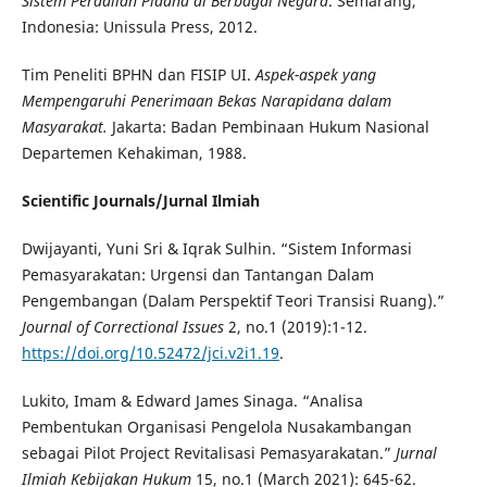
Sistem Peradilan Pidana di Berbagai Negara
. Semarang,
Indonesia: Unissula Press, 2012.
Tim Peneliti BPHN dan FISIP UI.
Aspek-aspek yang
Mempengaruhi Penerimaan Bekas Narapidana dalam
Masyarakat.
Jakarta: Badan Pembinaan Hukum Nasional
Departemen Kehakiman, 1988.
Scientific Journals/Jurnal Ilmiah
Dwijayanti, Yuni Sri & Iqrak Sulhin. “Sistem Informasi
Pemasyarakatan: Urgensi dan Tantangan Dalam
Pengembangan (Dalam Perspektif Teori Transisi Ruang).”
Journal of Correctional Issues
2, no.1 (2019):1-12.
https://doi.org/10.52472/jci.v2i1.19
.
Lukito, Imam & Edward James Sinaga. “Analisa
Pembentukan Organisasi Pengelola Nusakambangan
sebagai Pilot Project Revitalisasi Pemasyarakatan.”
Jurnal
Ilmiah Kebijakan Hukum
15, no.1 (March 2021): 645-62.