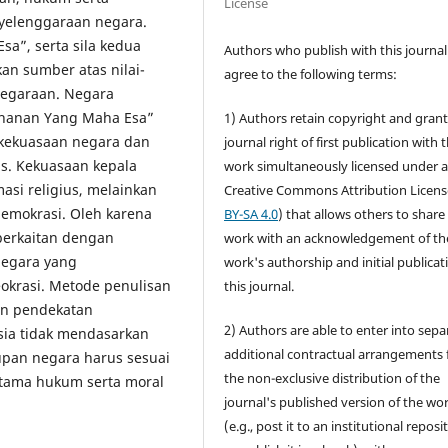
License
yelenggaraan negara.
sa”, serta sila kedua
Authors who publish with this journal
n sumber atas nilai-
agree to the following terms:
negaraan. Negara
uhanan Yang Maha Esa”
1) Authors retain copyright and grant
 kekuasaan negara dan
journal right of first publication with 
us. Kekuasaan kepala
work simultaneously licensed under 
masi religius, melainkan
Creative Commons Attribution Licens
demokrasi. Oleh karena
BY-SA 4.0
) that allows others to share
 berkaitan dengan
work with an acknowledgement of th
negara yang
work's authorship and initial publicat
okrasi. Metode penulisan
this journal.
gan pendekatan
2) Authors are able to enter into sepa
sia tidak mendasarkan
additional contractual arrangements 
dupan negara harus sesuai
the non-exclusive distribution of the
rutama hukum serta moral
journal's published version of the wo
(e.g., post it to an institutional reposi