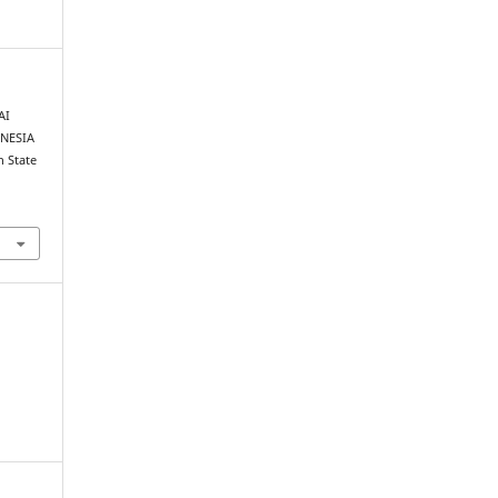
AI
NESIA
n State