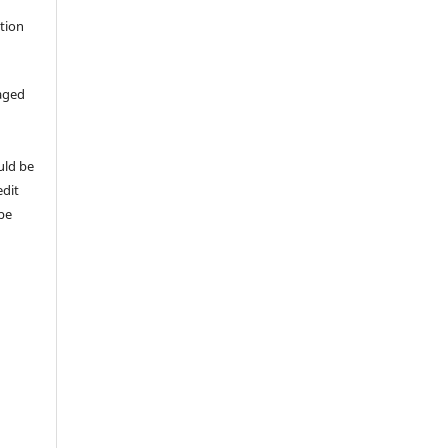
ation
aged
uld be
edit
 be