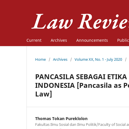
Current
Archives
Announcements
Public
Home
/
Archives
/
Volume XX, No. 1 - July 2020
/
PANCASILA SEBAGAI ETIK
INDONESIA [Pancasila as Po
Law]
Thomas Tokan Pureklolon
Fakultas Ilmu Sosial dan Ilmu Politik/Faculty of Social a