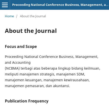
Proceeding National Conference Business, Management, and Accounting (NCBMA)
Home
/
About the Journal
About the Journal
Focus and Scope
Pro
ceeding
National Conference Business, Management,
and Accounting
(NCBMA)
terbagi
atas
beberapa
lingkup
bidang
keilmuan
,
meliputi
m
anajemen
s
trategis
,
m
anajemen
SDM
,
m
anajemen
k
euangan
,
m
anajemen
k
ewirausahaan
,
m
anajemen
p
emasaran
, dan
akuntansi
.
Publication Frequency