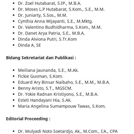
Dr. Zoel Hutabarat, S.IP., M.B.A.
Dr. Moses L.P Hutabarat, S.Kom., S.E., M.M.
Dr. Juniarty, S.Sos., M.M.
Cynthia Anna Wijayanti, S.E., M.Mktg.
Dr. Valentino Budhidharma, S.Kom., M.M.
Dr. Danet Arya Patria, S.E., M.B.A.
Dinda Alviona Putri, S.Tr.Kom
Dinda A, SE
Bidang Sekretariat dan Publikasi :
Meiliana Jaunanda, S.E., M.Ak.
Fickie Gusman, S.Kom.
Eduard Ary Binsar Naibaho, S.E., M.M., M.B.A.
Benny Aristo, S.T., MGSCM.
Dr. Yokie Radnan Kristiyono, S.E., M.B.A.
Esteti Handayani Hia, S.Ak.
Maria Angelina Sumampouw Tawas, S.Kom.
Editorial Proceeding :
Dr. Mulyadi Noto Soetardjo, Ak., M.Com., CA., CPA