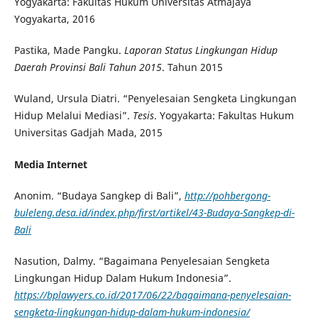
Yogyakarta: Fakultas Hukum Universitas Atmajaya
Yogyakarta, 2016
Pastika, Made Pangku.
Laporan Status Lingkungan Hidup
Daerah Provinsi Bali Tahun 2015
. Tahun 2015
Wuland, Ursula Diatri. “Penyelesaian Sengketa Lingkungan
Hidup Melalui Mediasi”.
Tesis
. Yogyakarta: Fakultas Hukum
Universitas Gadjah Mada, 2015
Media Internet
Anonim. “Budaya Sangkep di Bali”,
http://pohbergong-
buleleng.desa.id/index.php/first/artikel/43-Budaya-Sangkep-di-
Bali
Nasution, Dalmy. “Bagaimana Penyelesaian Sengketa
Lingkungan Hidup Dalam Hukum Indonesia”.
https://bplawyers.co.id/2017/06/22/bagaimana-penyelesaian-
sengketa-lingkungan-hidup-dalam-hukum-indonesia/