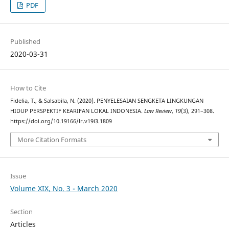
PDF
Published
2020-03-31
How to Cite
Fidelia, T., & Salsabila, N. (2020). PENYELESAIAN SENGKETA LINGKUNGAN
HIDUP PERSPEKTIF KEARIFAN LOKAL INDONESIA.
Law Review
,
19
(3), 291–308.
https://doi.org/10.19166/lr.v19i3.1809
More Citation Formats
Issue
Volume XIX, No. 3 - March 2020
Section
Articles