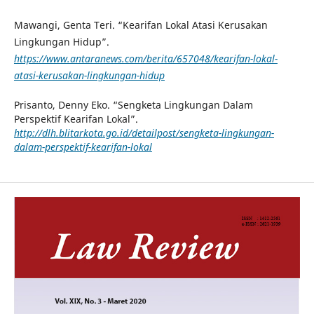
Mawangi, Genta Teri. “Kearifan Lokal Atasi Kerusakan
Lingkungan Hidup”.
https://www.antaranews.com/berita/657048/kearifan-lokal-
atasi-kerusakan-lingkungan-hidup
Prisanto, Denny Eko. “Sengketa Lingkungan Dalam
Perspektif Kearifan Lokal”.
http://dlh.blitarkota.go.id/detailpost/sengketa-lingkungan-
dalam-perspektif-kearifan-lokal