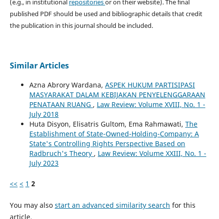
(e.g., in institutional
repositories
or on their website). The final
published PDF should be used and bibliographic details that credit
the publication in this journal should be included.
Similar Articles
Azna Abrory Wardana,
ASPEK HUKUM PARTISIPASI
MASYARAKAT DALAM KEBIJAKAN PENYELENGGARAAN
PENATAAN RUANG
,
Law Review: Volume XVIII, No. 1 -
July 2018
Huta Disyon, Elisatris Gultom, Ema Rahmawati,
The
Establishment of State-Owned-Holding-Company: A
State's Controlling Rights Perspective Based on
Radbruch's Theory
,
Law Review: Volume XXIII, No. 1 -
July 2023
<<
<
1
2
You may also
start an advanced similarity search
for this
article.