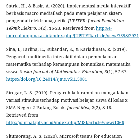
Satria, H., & Basir, A. (2020). Implementasi media interaktif
berbasis macro mediaflash pada mata pelajaran sistem
pengendali elektromagnetik.
JUPITER: Jurnal Pendidikan
Teknik Elektro, 5
(2), 16-23. Retrieved from
http://e-
journal.unipma.ac.id/index.php/JUPITER/article/view/7558/2921
Sina, I., Farlina, E., Sukandar, S., & Kariadinata, R. (2019).
Pengaruh multimedia interaktif dalam pembelajaran
matematika terhadap kemampuan komunikasi matematika
siswa.
Suska J
o
urnal of Mathematics Education, 5
(1), 57-67.
https://doi.org/10.24014/sjme.v5i1.5081
Siregar, L. S. (2019). Pengaruh keterampilan mengadakan
variasi stimulus terhadap motivasi belajar siswa di kelas x
SMA Negeri 2 Padang Bolak.
Jurnal M
isi
, 2
(2), 8-16.
Retrieved from
http://journal.ipts.ac.id/index.php/MISI/article/view/1066
Situmorang, A. S. (2020). Microsoft teams for education