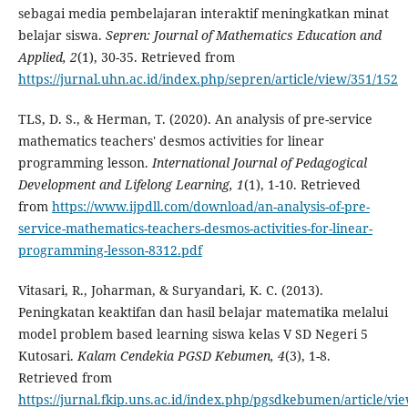
sebagai media pembelajaran interaktif meningkatkan minat
belajar siswa.
Sepren: J
o
urnal of Mathematics Educa
t
ion and
Applied, 2
(1), 30-35. Retrieved from
https://jurnal.uhn.ac.id/index.php/sepren/article/view/351/152
TLS, D. S., & Herman, T. (2020). An analysis of pre-service
mathematics teachers' desmos activities for linear
programming lesson.
International Journal of Pedagogical
Development and Lifelong Learning,
1
(1), 1-10. Retrieved
from
https://www.ijpdll.com/download/an-analysis-of-pre-
service-mathematics-teachers-desmos-activities-for-linear-
programming-lesson-8312.pdf
Vitasari, R., Joharman, & Suryandari, K. C. (2013).
Peningkatan keaktifan dan hasil belajar matematika melalui
model problem based learning siswa kelas V SD Negeri 5
Kutosari.
Kalam Cendekia PGSD Kebumen, 4
(3), 1-8.
Retrieved from
https://jurnal.fkip.uns.ac.id/index.php/pgsdkebumen/article/vi