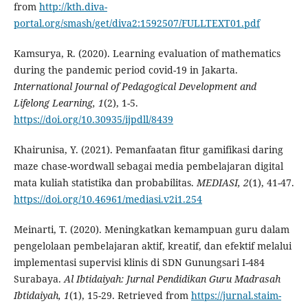
from
http://kth.diva-
portal.org/smash/get/diva2:1592507/FULLTEXT01.pdf
Kamsurya, R. (2020). Learning evaluation of mathematics
during the pandemic period covid-19 in Jakarta.
International Journal of Pedagogical Development and
Lifelong Learning
, 1
(2), 1-5.
https://doi.org/10.30935/ijpdll/8439
Khairunisa, Y. (2021). Pemanfaatan fitur gamifikasi daring
maze chase-wordwall sebagai media pembelajaran digital
mata kuliah statistika dan probabilitas.
MEDIASI, 2
(1), 41-47.
https://doi.org/10.46961/mediasi.v2i1.254
Meinarti, T. (2020). Meningkatkan kemampuan guru dalam
pengelolaan pembelajaran aktif, kreatif, dan efektif melalui
implementasi supervisi klinis di SDN Gunungsari I-484
Surabaya.
Al Ibtidaiyah: Jurnal Pendidikan Guru Madrasah
Ibtidaiyah, 1
(1), 15-29. Retrieved from
https://jurnal.staim-