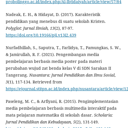
probolinggo.ac.id/index.php/Al-Ibtidaiyah/article/view/57/84
Nadeak, E. H., & Hidayat, D. (2017). Karakteristik
pendidikan yang menebus di suatu sekolah Kristen.
P
olyglot
:
Jurnal Ilmiah
, 13
(2), 87-97.
https://doi.org/10.19166/pji.v13i2.439
Nurfadhillah, S., Saputra, T., Farlidya, T., Pamungkas, S. W.,
& Jamirullah, R. F. (2021). Pengembangan media
pembelajaran berbasis media poster pada materi
perubahan wujud zat benda kelas V di SDN Sarakan II
Tangerang.
Nusantara
: Jurnal Pendidikan dan Ilmu Sosial
,
3
(1), 117-134. Retrieved from
https://ejournal.stitpn.ac.id/index.php/nusantara/article/view/1
Paseleng, M. C., & Arfiyani, R. (2015). Pengimplementasian
media pembelajaran berbasis multimedia interaktif pada
mata pelajaran matematika di sekolah dasar.
S
c
holaria:
Jurnal Pendidikan dan Kebudayaan, 5
(2), 131-149.