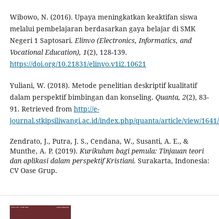
Wibowo, N. (2016). Upaya meningkatkan keaktifan siswa
melalui pembelajaran berdasarkan gaya belajar di SMK
Negeri 1 Saptosari.
Elinvo
(
Electronics, Informatics, and
Vocational Education
)
, 1
(2), 128-139.
https://doi.org/10.21831/elinvo.v1i2.10621
Yuliani, W. (2018). Metode penelitian deskriptif kualitatif
dalam perspektif bimbingan dan konseling.
Quanta, 2
(2), 83-
91. Retrieved from
http://e-
journal.stkipsiliwangi.ac.id/index.php/quanta/article/view/1641
Zendrato, J., Putra, J. S., Cendana, W., Susanti, A. E., &
Munthe, A. P. (2019).
Kurikulum bagi pemula: Tinjauan teori
dan aplikasi dalam perspektif Kristiani.
Surakarta, Indonesia:
CV Oase Grup.