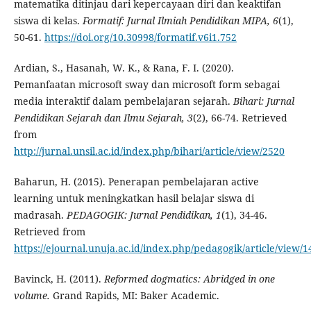
matematika ditinjau dari kepercayaan diri dan keaktifan
siswa di kelas.
Formatif: Jurnal Ilmiah Pendidikan MIPA, 6
(1),
50-61.
https://doi.org/10.30998/formatif.v6i1.752
Ardian, S., Hasanah, W. K., & Rana, F. I. (2020).
Pemanfaatan microsoft sway dan microsoft form sebagai
media interaktif dalam pembelajaran sejarah.
Bihari: Jurnal
Pendidikan Sejarah dan Ilmu Sejarah, 3
(2), 66-74. Retrieved
from
http://jurnal.unsil.ac.id/index.php/bihari/article/view/2520
Baharun, H. (2015). Penerapan pembelajaran active
learning untuk meningkatkan hasil belajar siswa di
madrasah.
PEDAGOGIK: Jurnal Pendidikan, 1
(1), 34-46.
Retrieved from
https://ejournal.unuja.ac.id/index.php/pedagogik/article/view/1
Bavinck, H. (2011).
Reformed dogmatics: Abridged in one
volume.
Grand Rapids, MI: Baker Academic.