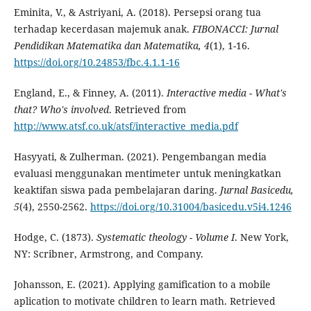
Eminita, V., & Astriyani, A. (2018). Persepsi orang tua
terhadap kecerdasan majemuk anak.
FIBONACCI: Jurnal
Pendidikan Matematika dan Matematika, 4
(1), 1-16.
https://doi.org/10.24853/fbc.4.1.1-16
England, E., & Finney, A. (2011).
Interactive media -
W
hat's
that?
W
ho's involved
. Retrieved from
http://www.atsf.co.uk/atsf/interactive_media.pdf
Hasyyati, & Zulherman. (2021). Pengembangan media
evaluasi menggunakan mentimeter untuk meningkatkan
keaktifan siswa pada pembelajaran daring.
Jurnal Basicedu,
5
(4), 2550-2562.
https://doi.org/10.31004/basicedu.v5i4.1246
Hodge, C. (1873).
Systematic
th
eology
- Volume I
. New York,
NY: Scribner, Armstrong, and Company.
Johansson, E. (2021). Applying gamification to a mobile
aplication to motivate children to learn math. Retrieved