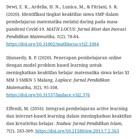
Dewi, E. K., Ardelia, H. N., Lunica, M., & Fitriani, S. R.
(2020). Identifikasi tingkat keaktifan siswa SMP dalam
pembelajaran matematika melalui daring pada masa
pandemi Covid-19.
MATH LOCUS: Jurnal Riset dan Inovasi
Pendidikan Matematika, 1
(2), 78-84.
https://doi.org/10.31002/mathlocus.v1i2.1084
Djunaedy, R. P. (2020). Penerapan pembelajaran online
dengan model problem based learning untuk
meningkatkan keaktifan belajar matematika siswa kelas XI
MM 3 SMKN 5 Malang.
Laplace: Jurnal Pendidikan
Matematika, 3
(2), 95-108.
https://doi.org/10.31537/laplace.v3i2.376
Effendi, M. (2016). Integrasi pembelajaran active learning
dan internet-based learning dalam meningkatkan keaktifan
dan kreativitas belajar.
N
a
dwa
: Jurnal Pendidikan Islam
,
7
(2), 283-309.
https://doi.org/10.21580/nw.2013.7.2.563