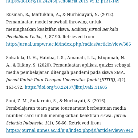
https://doi.org/10.24246/j.scholaria.2015.v5.i2.p131-149
Rusman, R., Maftukhin, A., & Nurhidayati, N. (2012).
Pemanfaatan model snowball throwing untuk
meningkatkan keaktifan siswa.
Radiasi: Jurnal Berkala
Pendidikan Fisika, 1
, 87-90. Retrieved from
http://jurnal.umpwr.ac.id/index.php/radiasi/article/view/386
Salsabila, U. H., Habiba, I. S., Amanah, I. L., Istiqomah, N.
A., & Difany, S. (2020). Pemanfaatan aplikasi quizizz sebagai
media pembelajaran ditengah pandemi pada siswa SMA.
Jurnal Ilmiah Ilmu Terapan Universitas Jambi (JIITUJ), 4
(2),
163-172.
https://doi.org/10.22437/jiituj.v4i2.11605
Sani, Z. M., Sudarmin, S., & Nurhayati, S. (2016).
Pembelajaran team game tournament berbantuan media
number card untuk meningkatkan keaktifan siswa.
Jurnal
Scientia Indonesia, 1
(1), 56-66. Retrieved from
https://journal.unnes.ac.id/nju/index.php/jsi/article/view/7942