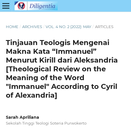
HOME
/
ARCHIVES
/
VOL. 4 NO. 2 (2022): MAY
/
ARTICLES
Tinjauan Teologis Mengenai
Makna Kata “Immanuel”
Menurut Kirill dari Aleksandria
[Theological Review on the
Meaning of the Word
"Immanuel" According to Cyril
of Alexandria]
Sarah Apriliana
Sekolah Tinggi Teologi Soteria Purwokerto