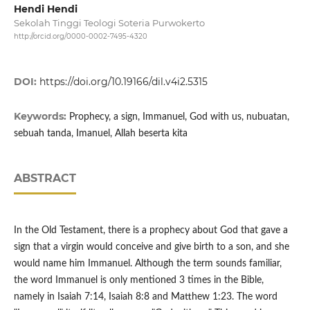
Hendi Hendi
Sekolah Tinggi Teologi Soteria Purwokerto
http://orcid.org/0000-0002-7495-4320
DOI:
https://doi.org/10.19166/dil.v4i2.5315
Keywords:
Prophecy, a sign, Immanuel, God with us, nubuatan,
sebuah tanda, Imanuel, Allah beserta kita
ABSTRACT
In the Old Testament, there is a prophecy about God that gave a
sign that a virgin would conceive and give birth to a son, and she
would name him Immanuel. Although the term sounds familiar,
the word Immanuel is only mentioned 3 times in the Bible,
namely in Isaiah 7:14, Isaiah 8:8 and Matthew 1:23. The word