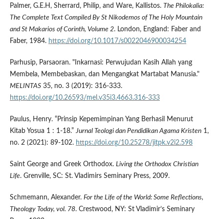
Palmer, G.E.H, Sherrard, Philip, and Ware, Kallistos.
The Philokalia:
The Complete Text Compiled By St Nikodemos of The Holy Mountain
and St Makarios of Corinth, Volume 2
. London, England: Faber and
Faber, 1984.
https://doi.org/10.1017/s0022046900034254
Parhusip, Parsaoran. "Inkarnasi: Perwujudan Kasih Allah yang
Membela, Membebaskan, dan Mengangkat Martabat Manusia."
MELINTAS
35, no. 3 (2019): 316-333.
https://doi.org/10.26593/mel.v35i3.4663.316-333
Paulus, Henry. “Prinsip Kepemimpinan Yang Berhasil Menurut
Kitab Yosua 1 : 1-18.”
Jurnal Teologi dan Pendidikan Agama Kristen
1,
no. 2 (2021): 89-102.
https://doi.org/10.25278/jitpk.v2i2.598
Saint George and Greek Orthodox.
Living the Orthodox Christian
Life
. Grenville, SC: St. Vladimirs Seminary Press, 2009.
Schmemann, Alexander.
For the Life of the World: Some Reflections,
Theology Today, vol. 78
. Crestwood, NY: St Vladimir’s Seminary