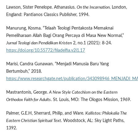
Lawson, Sister Penelope. Athanasius.
On the Incarnation
. London,
England: Pantianos Classics Publisher, 1994.
Manurung, Kosma. “Telaah Teologi Pentakosta Memaknai
Pemeliharaan Allah Bagi Orang Percaya di Masa New Normal,”
Jurnal Teologi dan Pendidikan Kristen
2, no.1 (2021): 8-24.
https://doi.org/10.55772/filadelfia.v2i1.17
Marisi, Candra Gunawan. “Menjadi Manusia Baru Yang
Bertumbuh,” 2018.
https://www.researchgate.net/publication/343098946_MENJA
Mastrantonis, George.
A New Style Catechism on the Eastern
Orthodox Faith for Adults
. St. Louis, MO: The Ologos Mission, 1969.
Palmer, G.E.H, Sherrard, Philip, and Ware.
Kallistos
: Philokalia The
Eastern Christian Spiritual Text
. Woodstock, AL: Sky Light Paths,
1392.