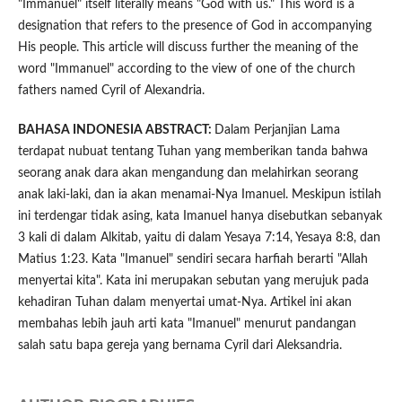
"Immanuel" itself literally means "God with us." This word is a
designation that refers to the presence of God in accompanying
His people. This article will discuss further the meaning of the
word "Immanuel" according to the view of one of the church
fathers named Cyril of Alexandria.
BAHASA INDONESIA ABSTRACT:
Dalam Perjanjian Lama
terdapat nubuat tentang Tuhan yang memberikan tanda bahwa
seorang anak dara akan mengandung dan melahirkan seorang
anak laki-laki, dan ia akan menamai-Nya Imanuel. Meskipun istilah
ini terdengar tidak asing, kata Imanuel hanya disebutkan sebanyak
3 kali di dalam Alkitab, yaitu di dalam Yesaya 7:14, Yesaya 8:8, dan
Matius 1:23. Kata "Imanuel" sendiri secara harfiah berarti "Allah
menyertai kita". Kata ini merupakan sebutan yang merujuk pada
kehadiran Tuhan dalam menyertai umat-Nya. Artikel ini akan
membahas lebih jauh arti kata "Imanuel" menurut pandangan
salah satu bapa gereja yang bernama Cyril dari Aleksandria.