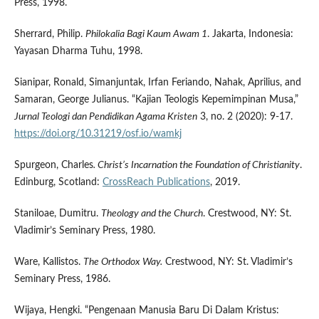
Press, 1998.
Sherrard, Philip.
Philokalia Bagi Kaum Awam 1
. Jakarta, Indonesia:
Yayasan Dharma Tuhu, 1998.
Sianipar, Ronald, Simanjuntak, Irfan Feriando, Nahak, Aprilius, and
Samaran, George Julianus. “Kajian Teologis Kepemimpinan Musa,”
Jurnal Teologi dan Pendidikan Agama Kristen
3, no. 2 (2020): 9-17.
https://doi.org/10.31219/osf.io/wamkj
Spurgeon, Charles
. Christ’s Incarnation the Foundation of Christianity
.
Edinburg, Scotland:
CrossReach Publications
, 2019.
Staniloae, Dumitru.
Theology and the Church
. Crestwood, NY: St.
Vladimir’s Seminary Press, 1980.
Ware, Kallistos.
The Orthodox Way.
Crestwood, NY: St. Vladimir’s
Seminary Press, 1986.
Wijaya, Hengki. “Pengenaan Manusia Baru Di Dalam Kristus: