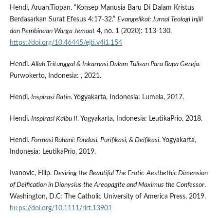
Hendi, Aruan,Tiopan. “Konsep Manusia Baru Di Dalam Kristus
Berdasarkan Surat Efesus 4:17-32.”
Evangelikal: Jurnal Teologi Injili
dan Pembinaan Warga Jemaat
4, no. 1 (2020): 113-130.
https://doi.org/10.46445/ejti.v4i1.154
Hendi.
Allah Tritunggal & Inkarnasi Dalam Tulisan Para Bapa Gereja
.
Purwokerto, Indonesia: , 2021.
Hendi.
Inspirasi Batin
. Yogyakarta, Indonesia: Lumela, 2017.
Hendi.
Inspirasi Kalbu II
. Yogyakarta, Indonesia: LeutikaPrio, 2018.
Hendi.
Formasi Rohani: Fondasi, Purifikasi, & Deifikasi
. Yogyakarta,
Indonesia: LeutikaPrio, 2019.
Ivanovic, Filip.
Desiring the Beautiful The Erotic-Aesthethic Dimension
of Deification in Dionysius the Areopagite and Maximus the Confessor
.
Washington, D.C: The Catholic University of America Press, 2019.
https://doi.org/10.1111/rirt.13901