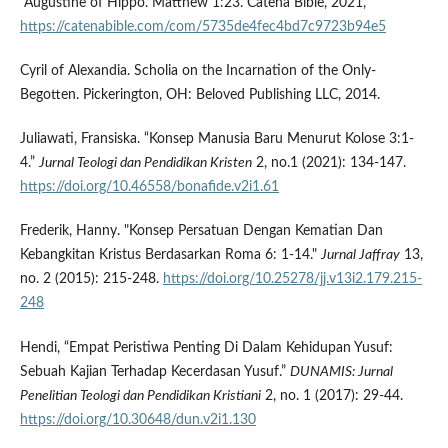
"Augustine of Hippo. Matthew 1:23. Catena Bible, 2021,
https://catenabible.com/com/5735de4fec4bd7c9723b94e5
Cyril of Alexandia. Scholia on the Incarnation of the Only-
Begotten. Pickerington, OH: Beloved Publishing LLC, 2014.
Juliawati, Fransiska. “Konsep Manusia Baru Menurut Kolose 3:1-
4.”
Jurnal Teologi dan Pendidikan Kristen
2, no.1 (2021): 134-147.
https://doi.org/10.46558/bonafide.v2i1.61
Frederik, Hanny. "Konsep Persatuan Dengan Kematian Dan
Kebangkitan Kristus Berdasarkan Roma 6: 1-14."
Jurnal Jaffray
13,
no. 2 (2015): 215-248.
https://doi.org/10.25278/jj.v13i2.179.215-
248
Hendi, “Empat Peristiwa Penting Di Dalam Kehidupan Yusuf:
Sebuah Kajian Terhadap Kecerdasan Yusuf.”
DUNAMIS: Jurnal
Penelitian Teologi dan Pendidikan Kristiani
2, no. 1 (2017): 29-44.
https://doi.org/10.30648/dun.v2i1.130