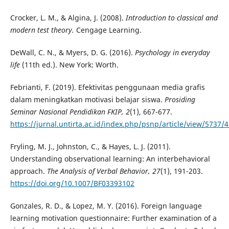
Crocker, L. M., & Algina, J. (2008).
Introduction to classical and
modern test theory.
Cengage Learning.
DeWall, C. N., & Myers, D. G. (2016).
Psychology in everyday
life
(11th ed.). New York: Worth.
Febrianti, F. (2019). Efektivitas penggunaan media grafis
dalam meningkatkan motivasi belajar siswa.
Prosiding
Seminar Nasional Pendidikan FKIP, 2
(1), 667-677.
https://jurnal.untirta.ac.id/index.php/psnp/article/view/5737/
Fryling, M. J., Johnston, C., & Hayes, L. J. (2011).
Understanding observational learning: An interbehavioral
approach.
The Analysis of Verbal Behavior, 27
(1), 191-203.
https://doi.org/10.1007/BF03393102
Gonzales, R. D., & Lopez, M. Y. (2016). Foreign language
learning motivation questionnaire: Further examination of a