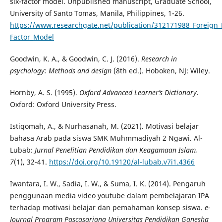
six-factor model. Unpublished manuscript, Graduate School,
University of Santo Tomas, Manila, Philippines, 1-26.
https://www.researchgate.net/publication/312171988_Foreign_
Factor_Model
Goodwin, K. A., & Goodwin, C. J. (2016).
Research in
psychology: Methods and design
(8th ed.). Hoboken, NJ: Wiley.
Hornby, A. S. (1995).
Oxford Advanced Learner’s Dictionary.
Oxford: Oxford University Press.
Istiqomah, A., & Nurhasanah, M. (2021). Motivasi belajar
bahasa Arab pada siswa SMK Muhmmadiyah 2 Ngawi. Al-
Lubab:
Jurnal
Penelitian Pendidikan dan Keagamaan
Islam,
7
(1), 32-41.
https://doi.org/10.19120/al-lubab.v7i1.4366
Iwantara, I. W., Sadia, I. W., & Suma, I. K. (2014). Pengaruh
penggunaan media video youtube dalam pembelajaran IPA
terhadap motivasi belajar dan pemahaman konsep siswa.
e-
Journal Program Pascasarjana Universitas Pendidikan Ganesha