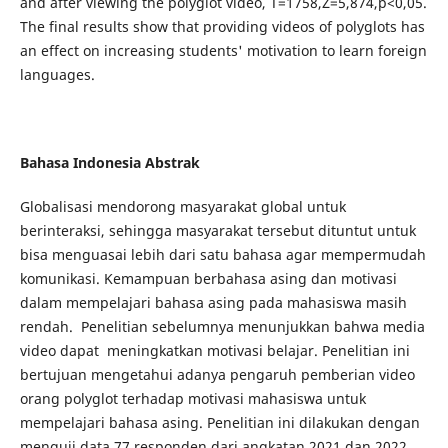
and after viewing the polyglot video, T=1758,Z=5,874,p<0,05.
The final results show that providing videos of polyglots has
an effect on increasing students' motivation to learn foreign
languages.
Bahasa Indonesia Abstrak
Globalisasi mendorong masyarakat global untuk
berinteraksi, sehingga masyarakat tersebut dituntut untuk
bisa menguasai lebih dari satu bahasa agar mempermudah
komunikasi. Kemampuan berbahasa asing dan motivasi
dalam mempelajari bahasa asing pada mahasiswa masih
rendah. Penelitian sebelumnya menunjukkan bahwa media
video dapat meningkatkan motivasi belajar. Penelitian ini
bertujuan mengetahui adanya pengaruh pemberian video
orang polyglot terhadap motivasi mahasiswa untuk
mempelajari bahasa asing. Penelitian ini dilakukan dengan
menguji data 77 responden dari angkatan 2021 dan 2022