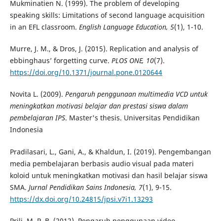
Mukminatien N. (1999). The problem of developing
speaking skills: Limitations of second language acquisition
in an EFL classroom.
English Language Education, 5
(1), 1-10.
Murre, J. M., & Dros, J. (2015). Replication and analysis of
ebbinghaus’ forgetting curve.
PLOS ONE, 10
(7).
https://doi.org/10.1371/journal.pone.0120644
Novita L. (2009).
Pengaruh penggunaan multimedia VCD untuk
meningkatkan motivasi belajar dan prestasi siswa dalam
pembelajaran IPS
. Master's thesis. Universitas Pendidikan
Indonesia
Pradilasari, L., Gani, A., & Khaldun, I. (2019). Pengembangan
media pembelajaran berbasis audio visual pada materi
koloid untuk meningkatkan motivasi dan hasil belajar siswa
SMA.
Jurnal Pendidikan Sains Indonesia, 7
(1), 9-15.
https://dx.doi.org/10.24815/jpsi.v7i1.13293
Prili, M. P. B. (2012). Pengaruh penggunaan video