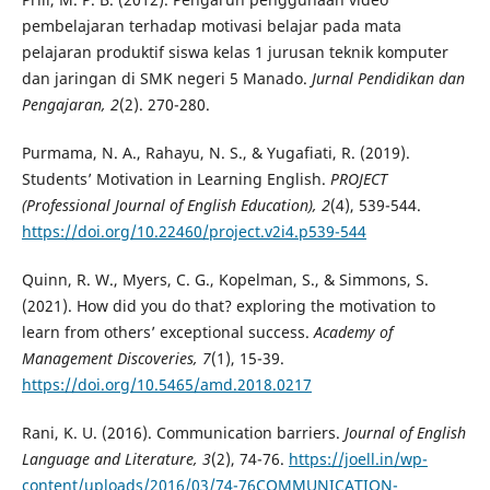
pembelajaran terhadap motivasi belajar pada mata
pelajaran produktif siswa kelas 1 jurusan teknik komputer
dan jaringan di SMK negeri 5 Manado.
Jurnal Pendidikan dan
Pengajaran, 2
(2). 270-280.
Purmama, N. A., Rahayu, N. S., & Yugafiati, R. (2019).
Students’ Motivation in Learning English.
PROJECT
(Professional Journal of English Education), 2
(4), 539-544.
https://doi.org/10.22460/project.v2i4.p539-544
Quinn, R. W., Myers, C. G., Kopelman, S., & Simmons, S.
(2021). How did you do that? exploring the motivation to
learn from others’ exceptional success.
Academy of
Management Discoveries, 7
(1), 15-39.
https://doi.org/10.5465/amd.2018.0217
Rani, K. U. (2016). Communication barriers.
Journal of English
Language and Literature, 3
(2), 74-76.
https://joell.in/wp-
content/uploads/2016/03/74-76COMMUNICATION-