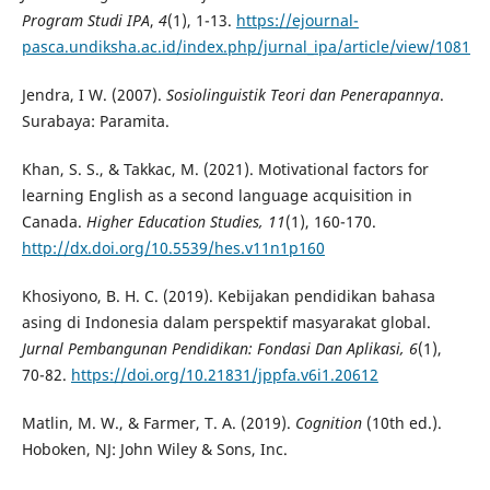
Program
Studi IPA
,
4
(1), 1-13.
https://ejournal-
pasca.undiksha.ac.id/index.php/jurnal_ipa/article/view/1081
Jendra, I W. (2007).
Sosiolinguistik Teori dan Penerapannya
.
Surabaya: Paramita.
Khan, S. S., & Takkac, M. (2021). Motivational factors for
learning English as a second language acquisition in
Canada.
Higher Education Studies, 11
(1), 160-170.
http://dx.doi.org/10.5539/hes.v11n1p160
Khosiyono, B. H. C. (2019). Kebijakan pendidikan bahasa
asing di Indonesia dalam perspektif masyarakat global.
Jurnal Pembangunan Pendidikan: Fondasi Dan Aplikasi, 6
(1),
70-82.
https://doi.org/10.21831/jppfa.v6i1.20612
Matlin, M. W., & Farmer, T. A. (2019).
Cognition
(10th ed.).
Hoboken, NJ: John Wiley & Sons, Inc.