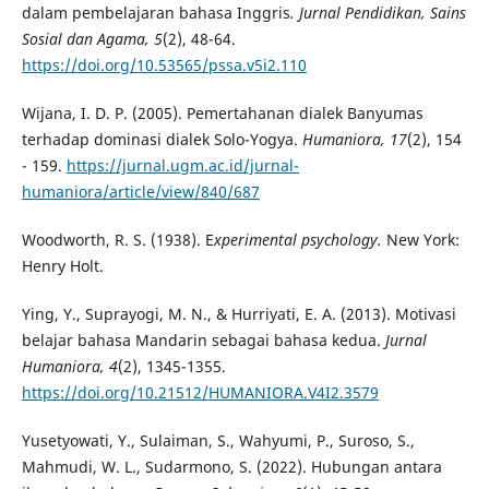
dalam pembelajaran bahasa Inggris
. Jurnal Pendidikan, Sains
Sosial dan Agama, 5
(2), 48-64.
https://doi.org/10.53565/pssa.v5i2.110
Wijana, I. D. P. (2005). Pemertahanan dialek Banyumas
terhadap dominasi dialek Solo-Yogya.
Humaniora, 17
(2), 154
- 159.
https://jurnal.ugm.ac.id/jurnal-
humaniora/article/view/840/687
Woodworth, R. S. (1938). E
xperimental psychology.
New York:
Henry Holt.
Ying, Y., Suprayogi, M. N., & Hurriyati, E. A. (2013). Motivasi
belajar bahasa Mandarin sebagai bahasa kedua.
Jurnal
Humaniora, 4
(2), 1345-1355.
https://doi.org/10.21512/HUMANIORA.V4I2.3579
Yusetyowati, Y., Sulaiman, S., Wahyumi, P., Suroso, S.,
Mahmudi, W. L., Sudarmono, S. (2022). Hubungan antara