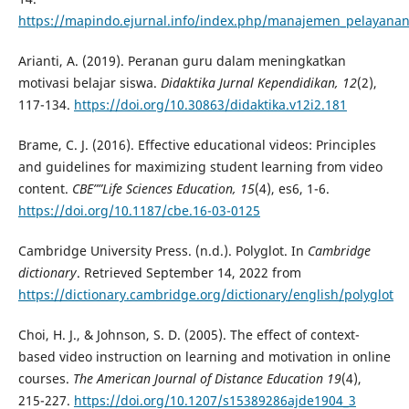
https://mapindo.ejurnal.info/index.php/manajemen_pelayanan_
Arianti, A. (2019). Peranan guru dalam meningkatkan
motivasi belajar siswa.
Didaktika Jurnal Kependidikan, 12
(2),
117-134.
https://doi.org/10.30863/didaktika.v12i2.181
Brame, C. J. (2016). Effective educational videos: Principles
and guidelines for maximizing student learning from video
content.
CBE””Life Sciences Education, 15
(4), es6, 1-6.
https://doi.org/10.1187/cbe.16-03-0125
Cambridge University Press. (n.d.). Polyglot. In
Cambridge
dictionary
. Retrieved September 14, 2022 from
https://dictionary.cambridge.org/dictionary/english/polyglot
Choi, H. J., & Johnson, S. D. (2005). The effect of context-
based video instruction on learning and motivation in online
courses.
The American Journal of Distance Education
19
(4),
215-227.
https://doi.org/10.1207/s15389286ajde1904_3