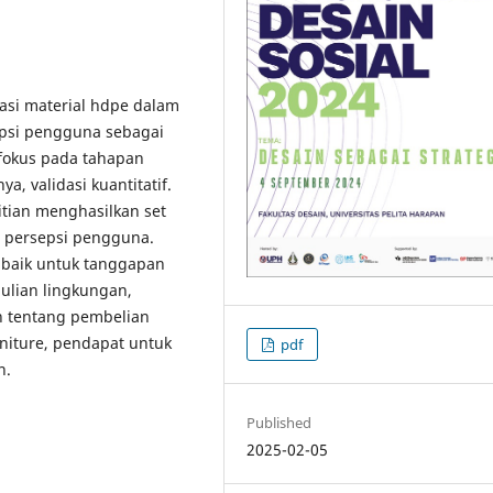
asi material hdpe dalam
epsi pengguna sebagai
rfokus pada tahapan
a, validasi kuantitatif.
itian menghasilkan set
i persepsi pengguna.
 baik untuk tanggapan
ulian lingkungan,
n tentang pembelian
rniture, pendapat untuk
pdf
n.
Published
2025-02-05