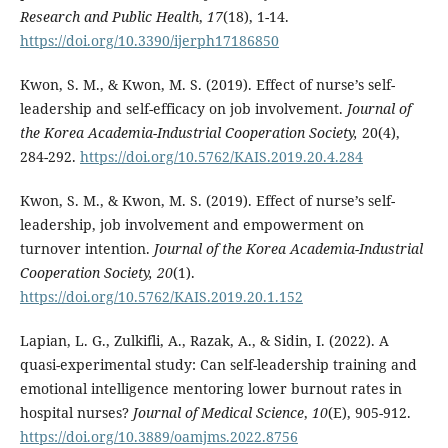
Research and Public Health
,
17
(18), 1-14.
https://doi.org/10.3390/ijerph17186850
Kwon, S. M., & Kwon, M. S. (2019). Effect of nurse’s self-
leadership and self-efficacy on job involvement.
Journal of
the Korea Academia-Industrial Cooperation Society,
20(4),
284-292.
https://doi.org/10.5762/KAIS.2019.20.4.284
Kwon, S. M., & Kwon, M. S. (2019). Effect of nurse’s self-
leadership, job involvement and empowerment on
turnover intention.
Journal of the Korea Academia-Industrial
Cooperation Society,
20
(1).
https://doi.org/10.5762/KAIS.2019.20.1.152
Lapian, L. G., Zulkifli, A., Razak, A., & Sidin, I. (2022). A
quasi-experimental study: Can self-leadership training and
emotional intelligence mentoring lower burnout rates in
hospital nurses?
Journal of Medical Science
,
10
(E), 905-912.
https://doi.org/10.3889/oamjms.2022.8756