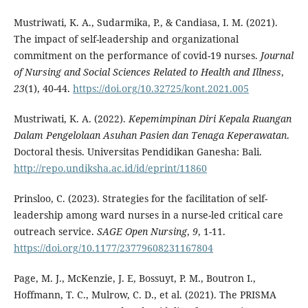
Mustriwati, K. A., Sudarmika, P., & Candiasa, I. M. (2021).
The impact of self-leadership and organizational
commitment on the performance of covid-19 nurses.
Journal
of Nursing and Social Sciences Related to Health and Illness
,
23
(1), 40-44.
https://doi.org/10.32725/kont.2021.005
Mustriwati, K. A. (2022).
Kepemimpinan Diri Kepala Ruangan
Dalam Pengelolaan Asuhan Pasien dan Tenaga Keperawatan
.
Doctoral thesis.
Universitas Pendidikan Ganesha: Bali.
http://repo.undiksha.ac.id/id/eprint/11860
Prinsloo, C. (2023). Strategies for the facilitation of self-
leadership among ward nurses in a nurse-led critical care
outreach service.
SAGE Open Nursing
,
9
, 1-11.
https://doi.org/10.1177/23779608231167804
Page, M. J., McKenzie, J. E, Bossuyt, P. M., Boutron I.,
Hoffmann, T. C., Mulrow, C. D., et al. (2021). The PRISMA