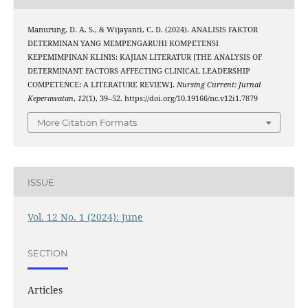
Manurung, D. A. S., & Wijayanti, C. D. (2024). ANALISIS FAKTOR
DETERMINAN YANG MEMPENGARUHI KOMPETENSI
KEPEMIMPINAN KLINIS: KAJIAN LITERATUR [THE ANALYSIS OF
DETERMINANT FACTORS AFFECTING CLINICAL LEADERSHIP
COMPETENCE: A LITERATURE REVIEW].
Nursing Current: Jurnal
Keperawatan
,
12
(1), 39–52. https://doi.org/10.19166/nc.v12i1.7879
More Citation Formats
ISSUE
Vol. 12 No. 1 (2024): June
SECTION
Articles