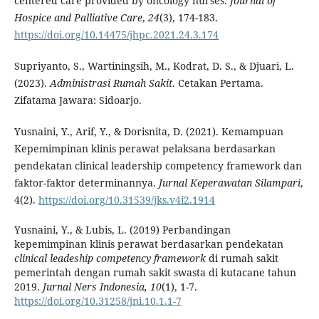
centered care provided by oncology nurses.
Journal of
Hospice and Palliative Care
,
24
(3), 174-183.
https://doi.org/10.14475/jhpc.2021.24.3.174
Supriyanto, S., Wartiningsih, M., Kodrat, D. S., & Djuari, L.
(2023).
Administrasi Rumah Sakit
. Cetakan Pertama.
Zifatama Jawara: Sidoarjo.
Yusnaini, Y., Arif, Y., & Dorisnita, D. (2021). Kemampuan
Kepemimpinan klinis perawat pelaksana berdasarkan
pendekatan clinical leadership competency framework dan
faktor-faktor determinannya.
Jurnal Keperawatan Silampari
,
4(2).
https://doi.org/10.31539/jks.v4i2.1914
Yusnaini, Y., & Lubis, L. (2019) Perbandingan
kepemimpinan klinis perawat berdasarkan pendekatan
clinical leadeship competency framework
di rumah sakit
pemerintah dengan rumah sakit swasta di kutacane tahun
2019.
Jurnal Ners Indonesia, 10
(1), 1-7.
https://doi.org/10.31258/jni.10.1.1-7