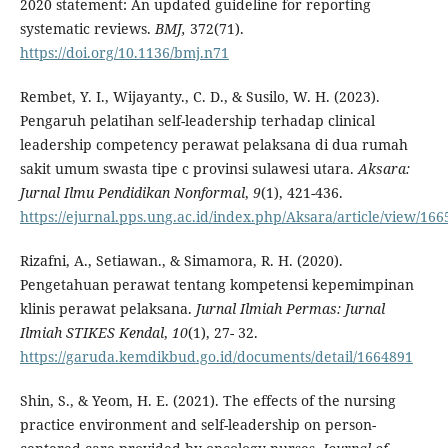
2020 statement: An updated guideline for reporting
systematic reviews.
BMJ,
372(71).
https://doi.org/10.1136/bmj.n71
Rembet, Y. I., Wijayanty., C. D., & Susilo, W. H. (2023).
Pengaruh pelatihan self-leadership terhadap clinical
leadership competency perawat pelaksana di dua rumah
sakit umum swasta tipe c provinsi sulawesi utara.
Aksara:
Jurnal Ilmu Pendidikan Nonformal
,
9
(1), 421-436.
https://ejurnal.pps.ung.ac.id/index.php/Aksara/article/view/166
Rizafni, A., Setiawan., & Simamora, R. H. (2020).
Pengetahuan perawat tentang kompetensi kepemimpinan
klinis perawat pelaksana.
Jurnal Ilmiah Permas: Jurnal
Ilmiah STIKES Kendal
,
10
(1), 27- 32.
https://garuda.kemdikbud.go.id/documents/detail/1664891
Shin, S., & Yeom, H. E. (2021). The effects of the nursing
practice environment and self-leadership on person-