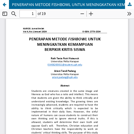
PENERAPAN METODE FISHBOWL UNTUK MENINGKATKAN KEMAMPUAN BERPIKIR KRITIS SISWA [THE APPLICATION OF FISHBOWL METHOD TO IMPROVE STUDENTS' CRITICAL THINKING ABILITY]