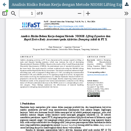
Analisis Risiko Beban Kerja dengan Metode NIOSH Lifting Equation dan Rapid Entire Body Assessment pada Aktivitas Dumping Aditif di PT X