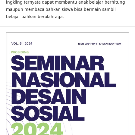
ingkling ternyata dapat membantu anak belajar berhitung
maupun membaca bahkan siswa bisa bermain sambil
belajar bahkan berolahraga.