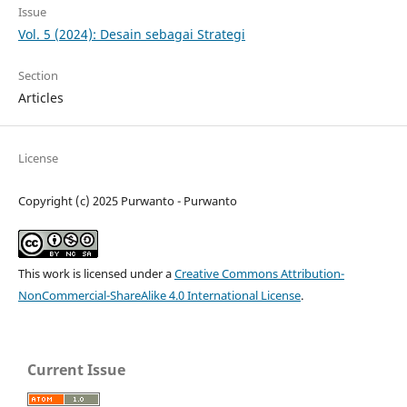
Issue
Vol. 5 (2024): Desain sebagai Strategi
Section
Articles
License
Copyright (c) 2025 Purwanto - Purwanto
This work is licensed under a
Creative Commons Attribution-
NonCommercial-ShareAlike 4.0 International License
.
Current Issue