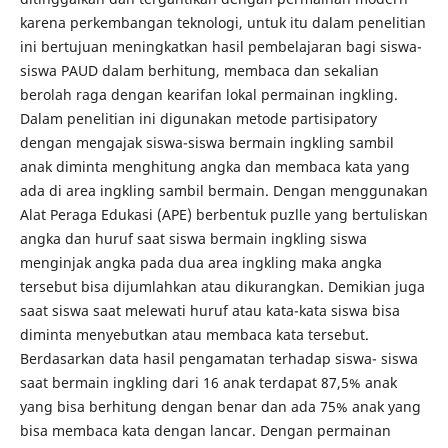
karena perkembangan teknologi, untuk itu dalam penelitian
ini bertujuan meningkatkan hasil pembelajaran bagi siswa-
siswa PAUD dalam berhitung, membaca dan sekalian
berolah raga dengan kearifan lokal permainan ingkling.
Dalam penelitian ini digunakan metode partisipatory
dengan mengajak siswa-siswa bermain ingkling sambil
anak diminta menghitung angka dan membaca kata yang
ada di area ingkling sambil bermain. Dengan menggunakan
Alat Peraga Edukasi (APE) berbentuk puzlle yang bertuliskan
angka dan huruf saat siswa bermain ingkling siswa
menginjak angka pada dua area ingkling maka angka
tersebut bisa dijumlahkan atau dikurangkan. Demikian juga
saat siswa saat melewati huruf atau kata-kata siswa bisa
diminta menyebutkan atau membaca kata tersebut.
Berdasarkan data hasil pengamatan terhadap siswa- siswa
saat bermain ingkling dari 16 anak terdapat 87,5% anak
yang bisa berhitung dengan benar dan ada 75% anak yang
bisa membaca kata dengan lancar. Dengan permainan