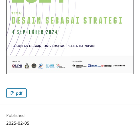
pdf
Published
2025-02-05