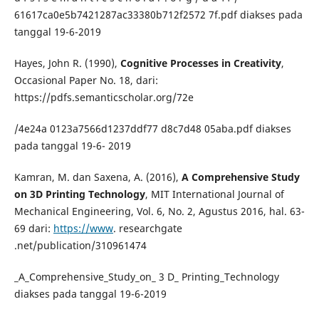
61617ca0e5b7421287ac33380b712f2572 7f.pdf diakses pada
tanggal 19-6-2019
Hayes, John R. (1990),
Cognitive Processes in Creativity
,
Occasional Paper No. 18, dari:
https://pdfs.semanticscholar.org/72e
/4e24a 0123a7566d1237ddf77 d8c7d48 05aba.pdf diakses
pada tanggal 19-6- 2019
Kamran, M. dan Saxena, A. (2016),
A Comprehensive Study
on 3D Printing Technology
, MIT International Journal of
Mechanical Engineering, Vol. 6, No. 2, Agustus 2016, hal. 63-
69 dari:
https://www
. researchgate
.net/publication/310961474
_A_Comprehensive_Study_on_ 3 D_ Printing_Technology
diakses pada tanggal 19-6-2019