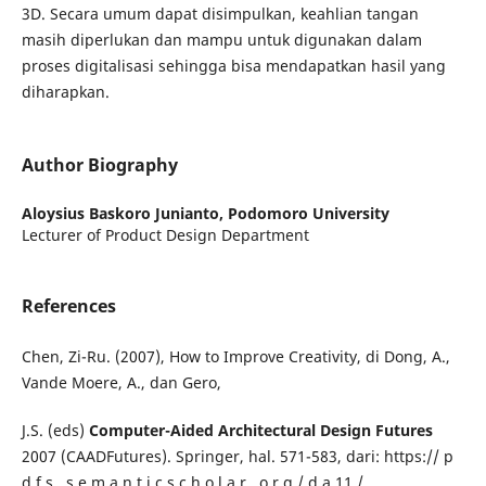
3D. Secara umum dapat disimpulkan, keahlian tangan
masih diperlukan dan mampu untuk digunakan dalam
proses digitalisasi sehingga bisa mendapatkan hasil yang
diharapkan.
Author Biography
Aloysius Baskoro Junianto,
Podomoro University
Lecturer of Product Design Department
References
Chen, Zi-Ru. (2007), How to Improve Creativity, di Dong, A.,
Vande Moere, A., dan Gero,
J.S. (eds)
Computer-Aided Architectural
Design Futures
2007 (CAADFutures). Springer, hal. 571-583, dari: https:// p
d f s . s e m a n t i c s c h o l a r . o r g / d a 11 /