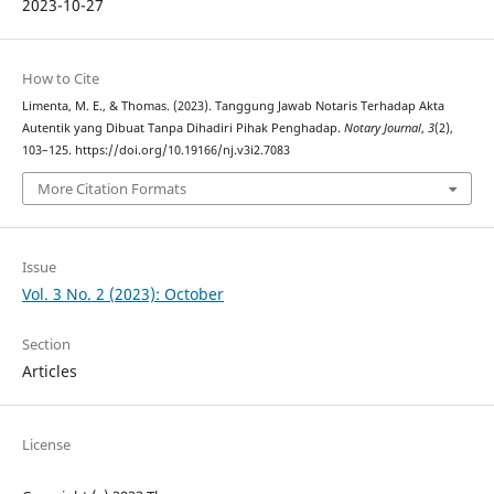
2023-10-27
How to Cite
Limenta, M. E., & Thomas. (2023). Tanggung Jawab Notaris Terhadap Akta
Autentik yang Dibuat Tanpa Dihadiri Pihak Penghadap.
Notary Journal
,
3
(2),
103–125. https://doi.org/10.19166/nj.v3i2.7083
More Citation Formats
Issue
Vol. 3 No. 2 (2023): October
Section
Articles
License