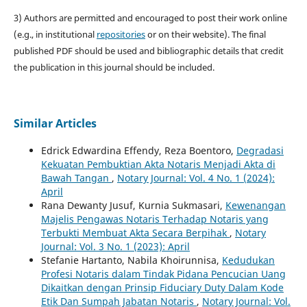
3) Authors are permitted and encouraged to post their work online
(e.g., in institutional
repositories
or on their website). The final
published PDF should be used and bibliographic details that credit
the publication in this journal should be included.
Similar Articles
Edrick Edwardina Effendy, Reza Boentoro,
Degradasi
Kekuatan Pembuktian Akta Notaris Menjadi Akta di
Bawah Tangan
,
Notary Journal: Vol. 4 No. 1 (2024):
April
Rana Dewanty Jusuf, Kurnia Sukmasari,
Kewenangan
Majelis Pengawas Notaris Terhadap Notaris yang
Terbukti Membuat Akta Secara Berpihak
,
Notary
Journal: Vol. 3 No. 1 (2023): April
Stefanie Hartanto, Nabila Khoirunnisa,
Kedudukan
Profesi Notaris dalam Tindak Pidana Pencucian Uang
Dikaitkan dengan Prinsip Fiduciary Duty Dalam Kode
Etik Dan Sumpah Jabatan Notaris
,
Notary Journal: Vol.