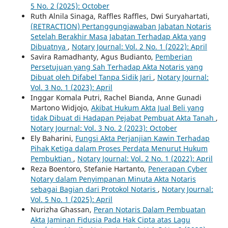
5 No. 2 (2025): October
Ruth Alnila Sinaga, Raffles Raffles, Dwi Suryahartati,
(RETRACTION) Pertanggungjawaban Jabatan Notaris
Setelah Berakhir Masa Jabatan Terhadap Akta yang
Dibuatnya
,
Notary Journal: Vol. 2 No. 1 (2022): April
Savira Ramadhanty, Agus Budianto,
Pemberian
Persetujuan yang Sah Terhadap Akta Notaris yang
Dibuat oleh Difabel Tanpa Sidik Jari
,
Notary Journal:
Vol. 3 No. 1 (2023): April
Inggar Komala Putri, Rachel Bianda, Anne Gunadi
Martono Widjojo,
Akibat Hukum Akta Jual Beli yang
tidak Dibuat di Hadapan Pejabat Pembuat Akta Tanah
,
Notary Journal: Vol. 3 No. 2 (2023): October
Ely Baharini,
Fungsi Akta Perjanjian Kawin Terhadap
Pihak Ketiga dalam Proses Perdata Menurut Hukum
Pembuktian
,
Notary Journal: Vol. 2 No. 1 (2022): April
Reza Boentoro, Stefanie Hartanto,
Penerapan Cyber
Notary dalam Penyimpanan Minuta Akta Notaris
sebagai Bagian dari Protokol Notaris
,
Notary Journal:
Vol. 5 No. 1 (2025): April
Nurizha Ghassan,
Peran Notaris Dalam Pembuatan
Akta Jaminan Fidusia Pada Hak Cipta atas Lagu