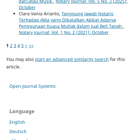
dan/atau Musik
,
Notary Journal: Vol. 5 No. 2 (2025):
October
Clara Vania Arianto,
Tanggung Jawab Notaris
Terhadap Akta yang Dibatalkan Akibat Adanya
Penggunaan Kuasa Mutlak dalam Jual Beli Tanah
,
Notary Journal: Vol. 1 No. 2 (2021): October
1
2
3
4
5
>
>>
You may also
start an advanced similarity search
for this
article.
Open Journal Systems
Language
English
Deutsch