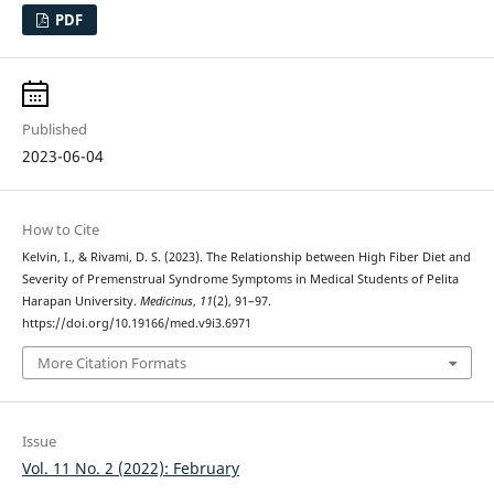
PDF
Published
2023-06-04
How to Cite
Kelvin, I., & Rivami, D. S. (2023). The Relationship between High Fiber Diet and
Severity of Premenstrual Syndrome Symptoms in Medical Students of Pelita
Harapan University.
Medicinus
,
11
(2), 91–97.
https://doi.org/10.19166/med.v9i3.6971
More Citation Formats
Issue
Vol. 11 No. 2 (2022): February