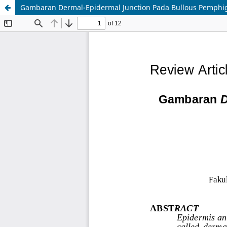
Gambaran Dermal-Epidermal Junction Pada Bullous Pemphigo