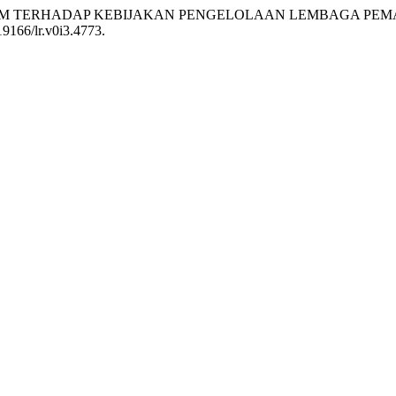
HUKUM TERHADAP KEBIJAKAN PENGELOLAAN LEMBAGA PEMASYAR
19166/lr.v0i3.4773.