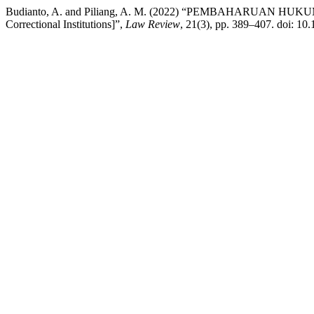
Budianto, A. and Piliang, A. M. (2022) “PEMBAHARUAN 
Correctional Institutions]”,
Law Review
, 21(3), pp. 389–407. doi: 10.