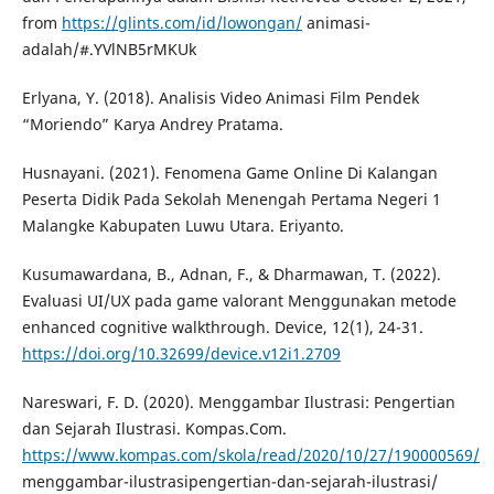
from
https://glints.com/id/lowongan/
animasi-
adalah/#.YVlNB5rMKUk
Erlyana, Y. (2018). Analisis Video Animasi Film Pendek
“Moriendo” Karya Andrey Pratama.
Husnayani. (2021). Fenomena Game Online Di Kalangan
Peserta Didik Pada Sekolah Menengah Pertama Negeri 1
Malangke Kabupaten Luwu Utara. Eriyanto.
Kusumawardana, B., Adnan, F., & Dharmawan, T. (2022).
Evaluasi UI/UX pada game valorant Menggunakan metode
enhanced cognitive walkthrough. Device, 12(1), 24-31.
https://doi.org/10.32699/device.v12i1.2709
Nareswari, F. D. (2020). Menggambar Ilustrasi: Pengertian
dan Sejarah Ilustrasi. Kompas.Com.
https://www.kompas.com/skola/read/2020/10/27/190000569/
menggambar-ilustrasipengertian-dan-sejarah-ilustrasi/