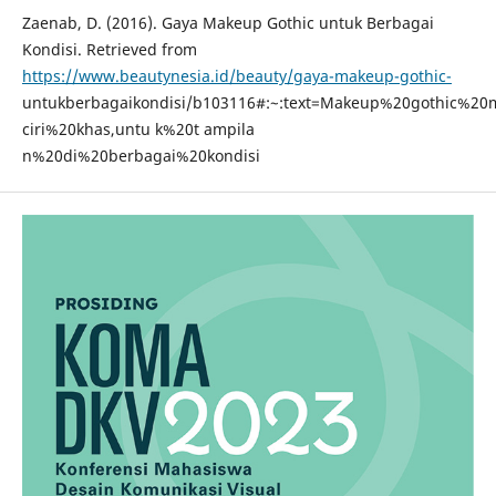
Zaenab, D. (2016). Gaya Makeup Gothic untuk Berbagai
Kondisi. Retrieved from
https://www.beautynesia.id/beauty/gaya-makeup-gothic-
untukberbagaikondisi/b103116#:~:text=Makeup%20gothic%20
ciri%20khas,untu k%20t ampila
n%20di%20berbagai%20kondisi