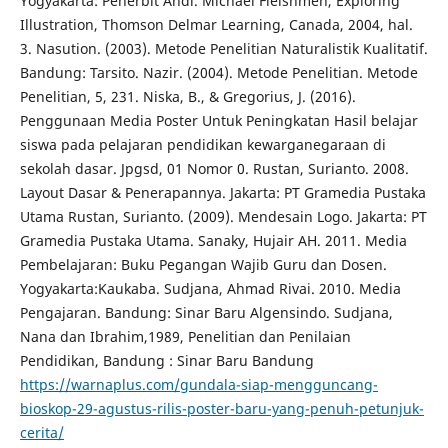
Yogyakarta: Penerbit Andi. Michael Fleishmen, Exploring
Illustration, Thomson Delmar Learning, Canada, 2004, hal.
3. Nasution. (2003). Metode Penelitian Naturalistik Kualitatif.
Bandung: Tarsito. Nazir. (2004). Metode Penelitian. Metode
Penelitian, 5, 231. Niska, B., & Gregorius, J. (2016).
Penggunaan Media Poster Untuk Peningkatan Hasil belajar
siswa pada pelajaran pendidikan kewarganegaraan di
sekolah dasar. Jpgsd, 01 Nomor 0. Rustan, Surianto. 2008.
Layout Dasar & Penerapannya. Jakarta: PT Gramedia Pustaka
Utama Rustan, Surianto. (2009). Mendesain Logo. Jakarta: PT
Gramedia Pustaka Utama. Sanaky, Hujair AH. 2011. Media
Pembelajaran: Buku Pegangan Wajib Guru dan Dosen.
Yogyakarta:Kaukaba. Sudjana, Ahmad Rivai. 2010. Media
Pengajaran. Bandung: Sinar Baru Algensindo. Sudjana,
Nana dan Ibrahim,1989, Penelitian dan Penilaian
Pendidikan, Bandung : Sinar Baru Bandung
https://warnaplus.com/gundala-siap-mengguncang-
bioskop-29-agustus-rilis-poster-baru-yang-penuh-petunjuk-
cerita/