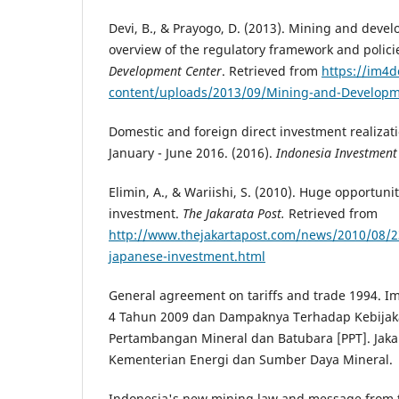
Devi, B., & Prayogo, D. (2013). Mining and deve
overview of the regulatory framework and polici
Development Center
. Retrieved from
https://im4d
content/uploads/2013/09/Mining-and-Developme
Domestic and foreign direct investment realizati
January - June 2016. (2016).
Indonesia Investment
Elimin, A., & Wariishi, S. (2010). Huge opportun
investment.
The Jakarata Post.
Retrieved from
http://www.thejakartapost.com/news/2010/08/2
japanese-investment.html
General agreement on tariffs and trade 1994. 
4 Tahun 2009 dan Dampaknya Terhadap Kebijakan
Pertambangan Mineral dan Batubara [PPT]. Jakar
Kementerian Energi dan Sumber Daya Mineral.
Indonesia's new mining law and message from 