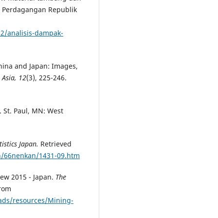
an Perdagangan Republik
2/analisis-dampak-
China and Japan: Images,
Asia, 12
(3), 225-246.
. St. Paul, MN: West
tistics Japan.
Retrieved
an/66nenkan/1431-09.htm
iew 2015 - Japan.
The
from
ads/resources/Mining-