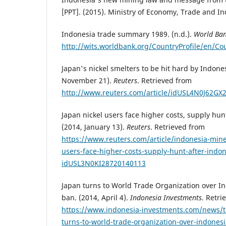
[PPT]. (2015). Ministry of Economy, Trade and In
Indonesia trade summary 1989. (n.d.).
World Ba
http://wits.worldbank.org/CountryProfile/en/
Japan's nickel smelters to be hit hard by Indone
November 21).
Reuters
. Retrieved from
http://www.reuters.com/article/idUSL4N0J62GX
Japan nickel users face higher costs, supply hun
(2014, January 13).
Reuters
. Retrieved from
https://www.reuters.com/article/indonesia-mine
users-face-higher-costs-supply-hunt-after-indo
idUSL3N0KI28720140113
Japan turns to World Trade Organization over I
ban. (2014, April 4).
Indonesia Investments
. Retri
https://www.indonesia-investments.com/news/t
turns-to-world-trade-organization-over-indonesi