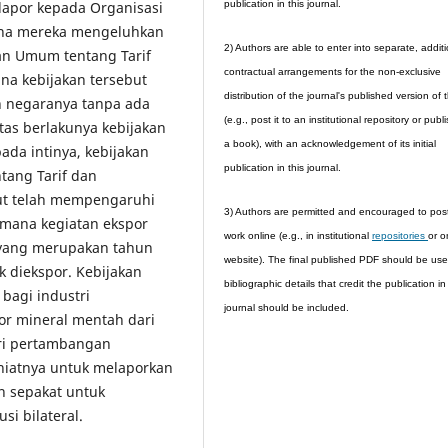
apor kepada Organisasi
publication in this journal.
ena mereka mengeluhkan
2) Authors are able to enter into separate, addit
an Umum tentang Tarif
contractual arrangements for the non-exclusive
a kebijakan tersebut
distribution of the journal's published version of 
 negaranya tanpa ada
(e.g., post it to an institutional repository or publis
tas berlakunya kebijakan
a book), with an acknowledgement of its initial
da intinya, kebijakan
publication in this journal.
tang Tarif dan
ut telah mempengaruhi
3) Authors are permitted and encouraged to post
i mana kegiatan ekspor
work online (e.g., in institutional
repositories
or o
 yang merupakan tahun
website). The final published PDF should be us
k diekspor. Kebijakan
bibliographic details that credit the publication in
bagi industri
journal should be included.
r mineral mentah dari
tri pertambangan
niatnya untuk melaporkan
n sepakat untuk
si bilateral.