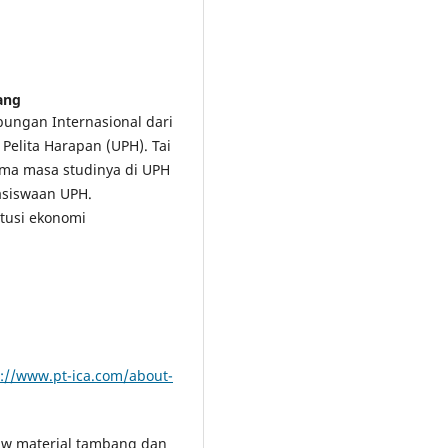
ang
bungan Internasional dari
s Pelita Harapan (UPH). Tai
ama masa studinya di UPH
asiswaan UPH.
itusi ekonomi
p://www.pt-ica.com/about-
raw material tambang dan