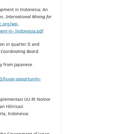
lopment in Indonesia: An
es.
International Mining for
c.org/wp-
nt-in- Indonesia.pdf
on in quarter II and
 Coordinating Board.
ity from Japanese
3/huge-opportunity-
Implementasi UU RI Nomor
 Hilirisasi
ta, Indonesia:
the Government of Japan