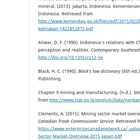
mineral. (2013). Jakarta, Indonesia: Kementeri
Indonesia. Retrieved from
http://www.kemendag.go.id/files/pdf/2015/02/0
kebijakan-1422852872.pdf
Anwar, D. F. (1990). Indonesia's relations with 
perception and realities.
Contemporary Southeast 
http://doi.org/10.1355/cs12-3e
Black, H. C. (1990).
Black's law dictionary
(6th ed.)
Publishing.
Chapter 9 mining and manufacturing. (n.d.).
Sta
from
http://www.stat.go.jp/english/data/nenk
Clements, A. (2015). Mining sector market overv
Canadian Trade Commissioner Service
. Retrieved 
https://www.enterprisecanadanetwork.ca/_uplo
Sector-Market-Overview-2015-Japan.pdf