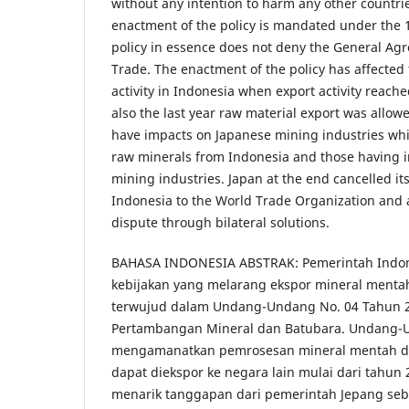
without any intention to harm any other countries
enactment of the policy is mandated under the 
policy in essence does not deny the General Ag
Trade. The enactment of the policy has affected
activity in Indonesia when export activity reache
also the last year raw material export was allow
have impacts on Japanese mining industries whic
raw minerals from Indonesia and those having 
mining industries. Japan at the end cancelled its
Indonesia to the World Trade Organization and 
dispute through bilateral solutions.
BAHASA INDONESIA ABSTRAK: Pemerintah Indo
kebijakan yang melarang ekspor mineral menta
terwujud dalam Undang-Undang No. 04 Tahun 
Pertambangan Mineral dan Batubara. Undang-
mengamanatkan pemrosesan mineral mentah di
dapat diekspor ke negara lain mulai dari tahun 2
menarik tanggapan dari pemerintah Jepang seb