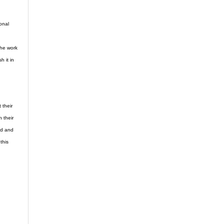
ional
the work
h it in
 their
n their
ed and
 this