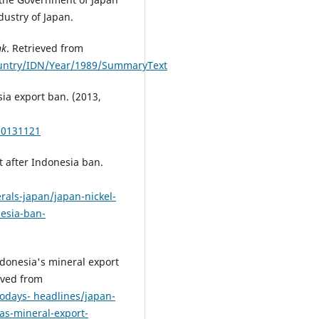
dustry of Japan.
nk
. Retrieved from
Country/IDN/Year/1989/SummaryText
sia export ban. (2013,
20131121
t after Indonesia ban.
rals-japan/japan-nickel-
nesia-ban-
ndonesia's mineral export
eved from
odays- headlines/japan-
as-mineral-export-