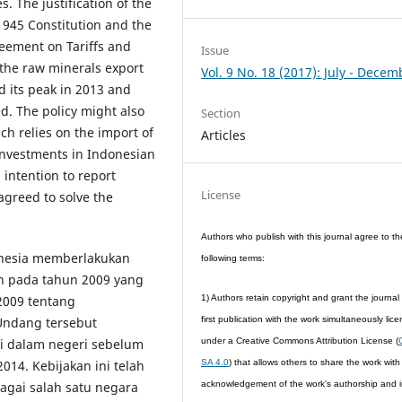
. The justification of the
1945 Constitution and the
reement on Tariffs and
Issue
 the raw minerals export
Vol. 9 No. 18 (2017): July - Decem
d its peak in 2013 and
ed. The policy might also
Section
h relies on the import of
Articles
investments in Indonesian
 intention to report
License
agreed to solve the
Authors who publish with this journal agree to th
nesia memberlakukan
following terms:
h pada tahun 2009 yang
2009 tentang
1) Authors retain copyright and grant the journal 
Undang tersebut
first publication with the work simultaneously lic
 dalam negeri sebelum
under a Creative Commons Attribution License (
014. Kebijakan ini telah
SA 4.0
) that allows others to share the work with
agai salah satu negara
acknowledgement of the work's authorship and in