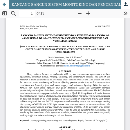
RANCANG BANGUN SISTEM MONITORING DAN PENGENDALIAN KANDANG AYAM PINTAR DENGAN MENGGUNAKAN MIKROKONTROLER ESP32 DAN VISUALISASI BLYNK [DESIGN AND CONSTRUCTION OF A SMART CHICKEN COOP MONITORING AND CONTROL SYSTEM USING AN ESP32 MICROCONTROLLER AND BLYNK VISUALIZATION]