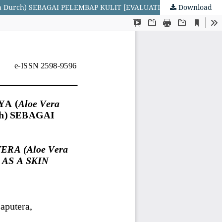
Download
EVALUASI FORMULA GEL KOMBINASI BUAH LIDAH BUAYA (Aloe Vera Burm.f) DAN BUAH LABU KUNING (Cucurbita moschata Durch) SEBAGAI PELEMBAP KULIT [EVALUATION OF GEL FORMULA COMBINATIONS OF ALOE VERA (Aloe Vera Burm.f) AND YELLOW PUMPKIN (Cucurbita moschata Durch) AS A SKIN MOISTURIZER]